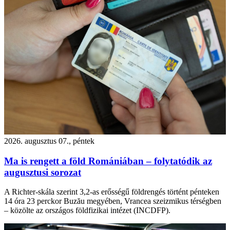
2026. augusztus 07., péntek
Ma is rengett a föld Romániában – folytatódik az
augusztusi sorozat
A Richter-skála szerint 3,2-as erősségű földrengés történt pénteken
14 óra 23 perckor Buzău megyében, Vrancea szeizmikus térségben
– közölte az országos földfizikai intézet (INCDFP).