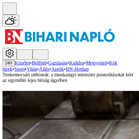
Közélet
•
Belföld
•
Gazdaság
•
Kultúra
•
Megyejáró
•
Kék
24H
hírek
•
Sport
•
Világ
•
Állás
•
Aprók
•
BN-Hetilap
Tenkemocsári otthonok: a munkaügyi miniszter pontosításokat kért
az egymillió lejes bírság ügyében