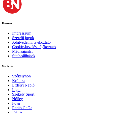
Hasznos
Impresszum
Szerzői jogok
Adatvédelmi tájékoztató
Cookie-kezelési tájékoztató
Médiaajánlat
Sütibeállítások
Médiatér
Székelyhon
Krónika
Erdélyi Napló
Liget
Székely Sport
Nőileg
Főtér
Rádió GaGa
Jóállás