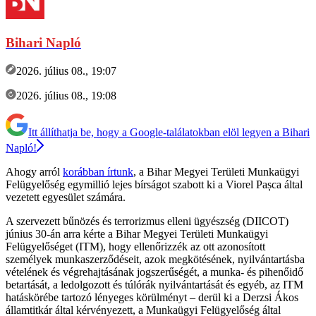
Bihari Napló
2026. július 08., 19:07
2026. július 08., 19:08
Itt állíthatja be, hogy a Google-találatokban elöl legyen a Bihari
Napló!
Ahogy arról
korábban írtunk
, a Bihar Megyei Területi Munkaügyi
Felügyelőség egymillió lejes bírságot szabott ki a Viorel Pașca által
vezetett egyesület számára.
A szervezett bűnözés és terrorizmus elleni ügyészség (DIICOT)
június 30-án arra kérte a Bihar Megyei Területi Munkaügyi
Felügyelőséget (ITM), hogy ellenőrizzék az ott azonosított
személyek munkaszerződéseit, azok megkötésének, nyilvántartásba
vételének és végrehajtásának jogszerűségét, a munka- és pihenőidő
betartását, a ledolgozott és túlórák nyilvántartását és egyéb, az ITM
hatáskörébe tartozó lényeges körülményt – derül ki a Derzsi Ákos
államtitkár által kérvényezett, a Munkaügyi Felügyelőség által