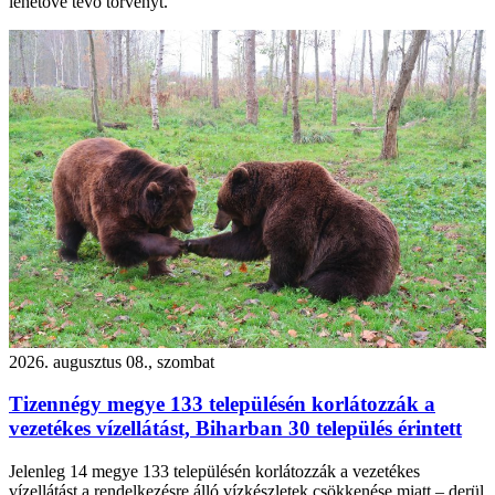
lehetővé tevő törvényt.
2026. augusztus 08., szombat
Tizennégy megye 133 településén korlátozzák a
vezetékes vízellátást, Biharban 30 település érintett
Jelenleg 14 megye 133 településén korlátozzák a vezetékes
vízellátást a rendelkezésre álló vízkészletek csökkenése miatt – derül