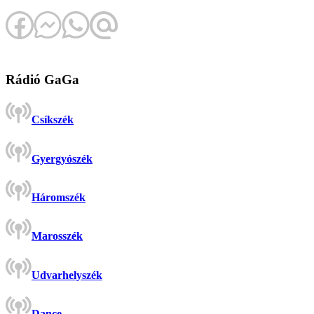
Rádió GaGa
Csíkszék
Gyergyószék
Háromszék
Marosszék
Udvarhelyszék
Dance