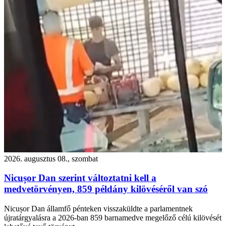
2026. augusztus 08., szombat
Nicușor Dan szerint változtatni kell a
medvetörvényen, 859 példány kilövéséről van szó
Nicușor Dan államfő pénteken visszaküldte a parlamentnek
újratárgyalásra a 2026-ban 859 barnamedve megelőző célú kilövését