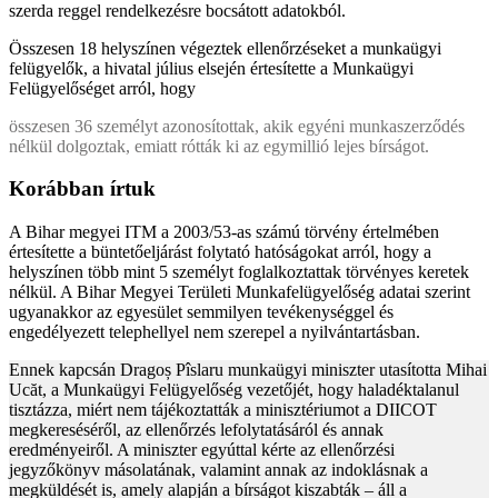
szerda reggel rendelkezésre bocsátott adatokból.
Összesen 18 helyszínen végeztek ellenőrzéseket a munkaügyi
felügyelők, a hivatal július elsején értesítette a Munkaügyi
Felügyelőséget arról, hogy
összesen 36 személyt azonosítottak, akik egyéni munkaszerződés
nélkül dolgoztak, emiatt rótták ki az egymillió lejes bírságot.
Korábban írtuk
A Bihar megyei ITM a 2003/53-as számú törvény értelmében
értesítette a büntetőeljárást folytató hatóságokat arról, hogy a
helyszínen több mint 5 személyt foglalkoztattak törvényes keretek
nélkül. A Bihar Megyei Területi Munkafelügyelőség adatai szerint
ugyanakkor az egyesület semmilyen tevékenységgel és
engedélyezett telephellyel nem szerepel a nyilvántartásban.
Ennek kapcsán Dragoș Pîslaru munkaügyi miniszter utasította Mihai
Ucăt, a Munkaügyi Felügyelőség vezetőjét, hogy haladéktalanul
tisztázza, miért nem tájékoztatták a minisztériumot a DIICOT
megkereséséről, az ellenőrzés lefolytatásáról és annak
eredményeiről. A miniszter egyúttal kérte az ellenőrzési
jegyzőkönyv másolatának, valamint annak az indoklásnak a
megküldését is, amely alapján a bírságot kiszabták – áll a