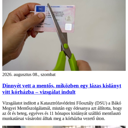
2026. augusztus 08., szombat
Dinnyét vett a mentős, miközben egy lázas kislányt
vitt kórházba – vizsgálat indult
Vizsgálatot indított a Katasztrófavédelmi Főosztály (DSU) a Bákó
Megyei Mentőszolgálatnál, miután egy édesanya azt állította, hogy
az őt és beteg, egyéves és 11 hónapos kislányát szállító mentőautó
munkatársai vásárolni álltak meg a kórházba vezető úton.