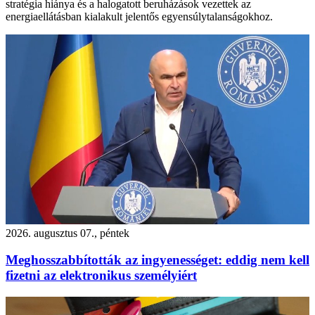
stratégia hiánya és a halogatott beruházások vezettek az
energiaellátásban kialakult jelentős egyensúlytalanságokhoz.
2026. augusztus 07., péntek
Meghosszabbították az ingyenességet: eddig nem kell
fizetni az elektronikus személyiért