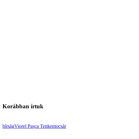
Korábban írtuk
bírság
Viorel Pașca
Tenkemocsár