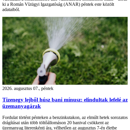
ki a Román Vízügyi Igazgatóság (ANAR) péntek este közölt
adataiból.
2026. augusztus 07., péntek
Tizenegy lejből húsz bani mínusz: elindultak lefelé az
üzemanyagárak
Fordulat történt pénteken a benzinkutakon, az elmúlt hetek sorozatos
drágításai után több töltőállomáson 20 banival csökkent az
üzemanyag literenkénti ára, vélhetően az augusztus 7-én életbe