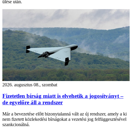
ülése után.
2026. augusztus 08., szombat
Fizetetlen bírság miatt is elvehetik a jogosítványt –
de egyelőre áll a rendszer
Már a bevezetése előtt bizonytalanná vált az új rendszer, amely a ki
nem fizetett közlekedési bírságokat a vezetési jog felfüggesztésével
szankcionálná.