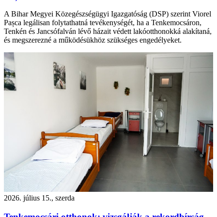
A Bihar Megyei Közegészségügyi Igazgatóság (DSP) szerint Viorel
Pașca legálisan folytathatná tevékenységét, ha a Tenkemocsáron,
Tenkén és Jancsófalván lévő házait védett lakóotthonokká alakítaná,
és megszerezné a működésükhöz szükséges engedélyeket.
2026. július 15., szerda
Tenkemocsári otthonok: vizsgálják a rekordbírság