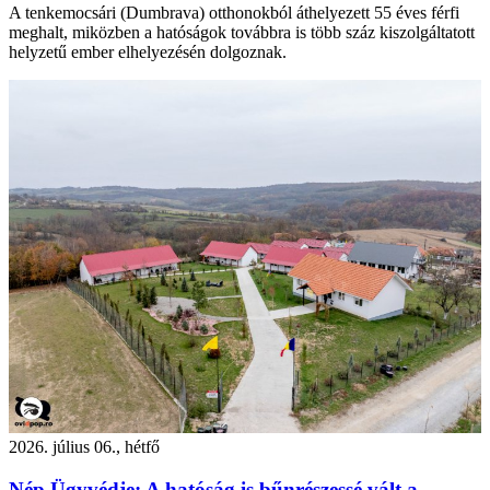
A tenkemocsári (Dumbrava) otthonokból áthelyezett 55 éves férfi
meghalt, miközben a hatóságok továbbra is több száz kiszolgáltatott
helyzetű ember elhelyezésén dolgoznak.
2026. július 06., hétfő
Nép Ügyvédje: A hatóság is bűnrészessé vált a