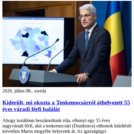
2026. július 08., szerda
Kiderült, mi okozta a Tenkemocsárról áthelyezett 55
éves váradi férfi halálát
Ahogy korábban beszámoltunk róla, elhunyt egy 55 éves
nagyváradi férfi, akit a tenkemocsári (Dumbrava) otthonok kiürítését
követően Maros megyébe helyeztek át. Az igazságügyi