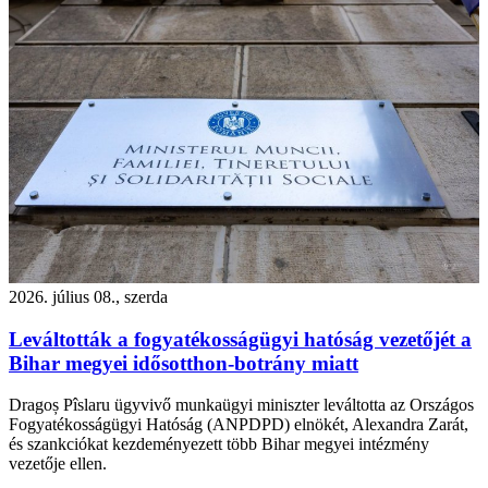
2026. július 08., szerda
Leváltották a fogyatékosságügyi hatóság vezetőjét a
Bihar megyei idősotthon-botrány miatt
Dragoș Pîslaru ügyvivő munkaügyi miniszter leváltotta az Országos
Fogyatékosságügyi Hatóság (ANPDPD) elnökét, Alexandra Zarát,
és szankciókat kezdeményezett több Bihar megyei intézmény
vezetője ellen.