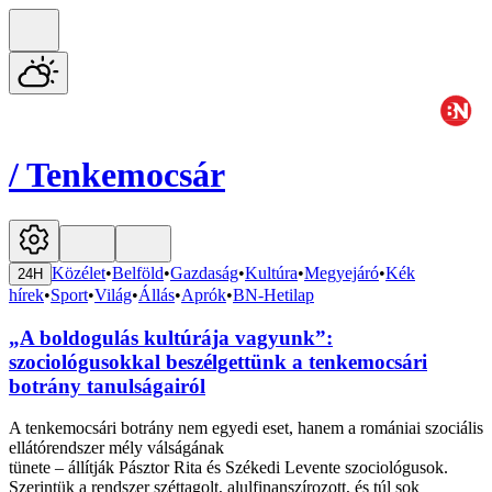
/
Tenkemocsár
Közélet
•
Belföld
•
Gazdaság
•
Kultúra
•
Megyejáró
•
Kék
24H
hírek
•
Sport
•
Világ
•
Állás
•
Aprók
•
BN-Hetilap
„A boldogulás kultúrája vagyunk”:
szociológusokkal beszélgettünk a tenkemocsári
botrány tanulságairól
A tenkemocsári botrány nem egyedi eset, hanem a romániai szociális
ellátórendszer mély válságának
tünete – állítják Pásztor Rita és Székedi Levente szociológusok.
Szerintük a rendszer széttagolt, alulfinanszírozott, és túl sok