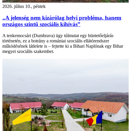
2026. július 10., péntek
„A jelenség nem kizárólag helyi probléma, hanem
országos szintű szociális kihívás”
A tenkemocsári (Dumbrava) ügy túlmutat egy büntetőeljárás
történetén, ez a botrány a romániai szociális ellátórendszer
működésének látlelete is – fejtette ki a Bihari Naplónak egy Bihar
megyei szociális szakember.