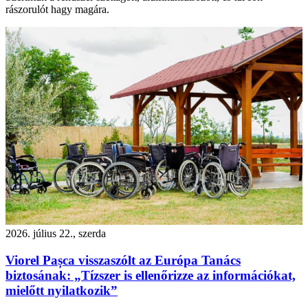
rászorulót hagy magára.
2026. július 22., szerda
Viorel Pașca visszaszólt az Európa Tanács
biztosának: „Tízszer is ellenőrizze az információkat,
mielőtt nyilatkozik”