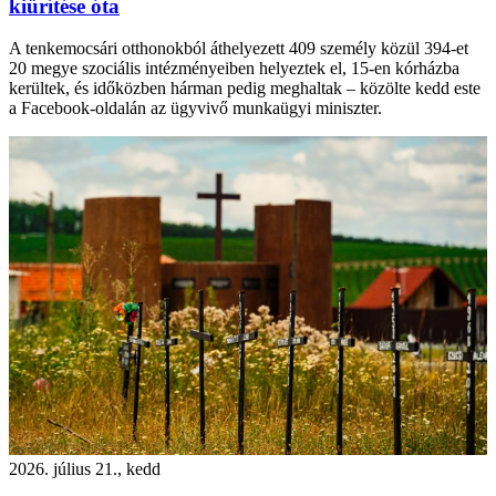
kiürítése óta
A tenkemocsári otthonokból áthelyezett 409 személy közül 394-et
20 megye szociális intézményeiben helyeztek el, 15-en kórházba
kerültek, és időközben hárman pedig meghaltak – közölte kedd este
a Facebook-oldalán az ügyvivő munkaügyi miniszter.
2026. július 21., kedd