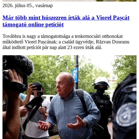
2026. július 05., vasárnap
Már több mint húszezren írták alá a Viorel Pașcát
támogató online petíciót
Továbbra is nagy a támogatottsága a tenkemocsári otthonokat
működtető Viorel Pașcának: a család ügyvédje, Răzvan Doseanu
által indított petíciót pár nap alatt 23 ezren írták alá.