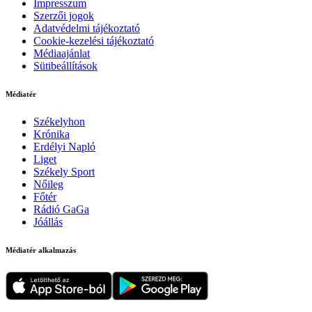
Impresszum
Szerzői jogok
Adatvédelmi tájékoztató
Cookie-kezelési tájékoztató
Médiaajánlat
Sütibeállítások
Médiatér
Székelyhon
Krónika
Erdélyi Napló
Liget
Székely Sport
Nőileg
Főtér
Rádió GaGa
Jóállás
Médiatér alkalmazás