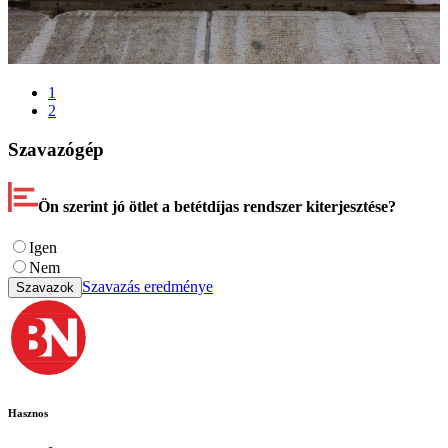
1
2
Szavazógép
Ön szerint jó ötlet a betétdíjas rendszer kiterjesztése?
Igen
Nem
Szavazás eredménye
Szavazok
Hasznos