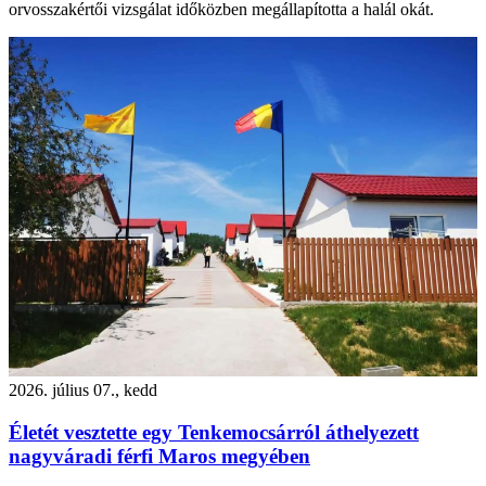
orvosszakértői vizsgálat időközben megállapította a halál okát.
2026. július 07., kedd
Életét vesztette egy Tenkemocsárról áthelyezett
nagyváradi férfi Maros megyében