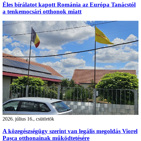
Éles bírálatot kapott Románia az Európa Tanácstól
a tenkemocsári otthonok miatt
2026. július 16., csütörtök
A közegészségügy szerint van legális megoldás Viorel
Pașca otthonainak működtetésére