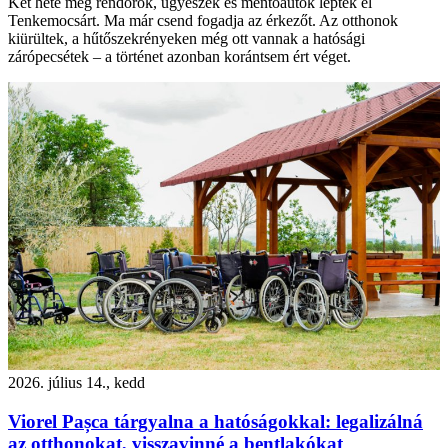
Két hete még rendőrök, ügyészek és mentőautók lepték el
Tenkemocsárt. Ma már csend fogadja az érkezőt. Az otthonok
kiürültek, a hűtőszekrényeken még ott vannak a hatósági
zárópecsétek – a történet azonban korántsem ért véget.
2026. július 14., kedd
Viorel Pașca tárgyalna a hatóságokkal: legalizálná
az otthonokat, visszavinné a bentlakókat