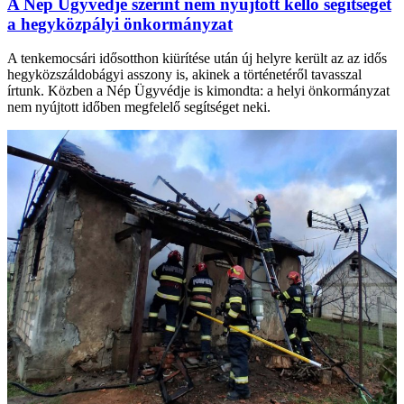
A Nép Ügyvédje szerint nem nyújtott kellő segítséget
a hegyközpályi önkormányzat
A tenkemocsári idősotthon kiürítése után új helyre került az az idős
hegyközszáldobágyi asszony is, akinek a történetéről tavasszal
írtunk. Közben a Nép Ügyvédje is kimondta: a helyi önkormányzat
nem nyújtott időben megfelelő segítséget neki.