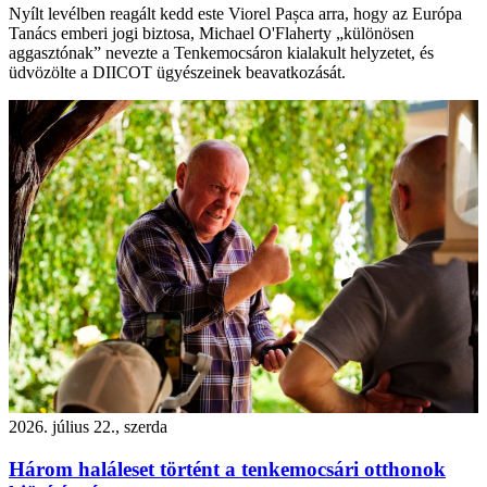
Nyílt levélben reagált kedd este Viorel Pașca arra, hogy az Európa
Tanács emberi jogi biztosa, Michael O'Flaherty „különösen
aggasztónak” nevezte a Tenkemocsáron kialakult helyzetet, és
üdvözölte a DIICOT ügyészeinek beavatkozását.
2026. július 22., szerda
Három haláleset történt a tenkemocsári otthonok