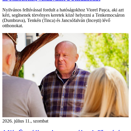
Nyilvános felhívással fordult a hatóságokhoz Viorel Pașca, aki azt
kéri, segítsenek törvényes keretek közé helyezni a Tenkemocsáron
(Dumbrava), Tenkén (Tinca) és Jancsófalván (Incești) lévő
otthonokat.
2026. július 11., szombat