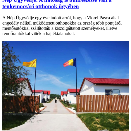
tenkemocsári otthonok ügyében
A Nép Ügyvédje egy éve tudott arról, hogy a Viorel Pașca által
engedély nélkül működtetett otthonokba az ország több pontjáról
mentőautókkal szállították a kiszolgáltatott személyeket, illetve
rendőrautókkal vitték a hajléktalanokat.