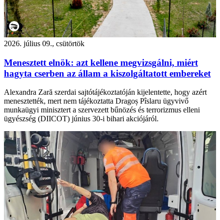
2026. július 09., csütörtök
Menesztett elnök: azt kellene megvizsgálni, miért
hagyta cserben az állam a kiszolgáltatott embereket
Alexandra Zară szerdai sajtótájékoztatóján kijelentette, hogy azért
menesztették, mert nem tájékoztatta Dragoș Pîslaru ügyvivő
munkaügyi minisztert a szervezett bűnözés és terrorizmus elleni
ügyészség (DIICOT) június 30-i bihari akciójáról.