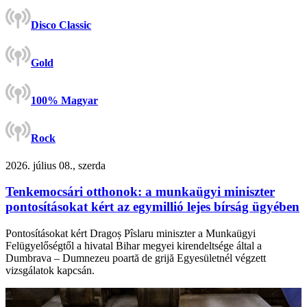
Disco Classic
Gold
100% Magyar
Rock
2026. július 08., szerda
Tenkemocsári otthonok: a munkaügyi miniszter
pontosításokat kért az egymillió lejes bírság ügyében
Pontosításokat kért Dragoș Pîslaru miniszter a Munkaügyi
Felügyelőségtől a hivatal Bihar megyei kirendeltsége által a
Dumbrava – Dumnezeu poartă de grijă Egyesületnél végzett
vizsgálatok kapcsán.