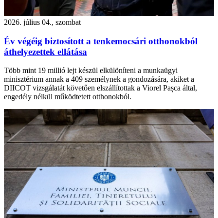
2026. július 04., szombat
Év végéig biztosított a tenkemocsári otthonokból
áthelyezettek ellátása
Több mint 19 millió lejt készül elkülöníteni a munkaügyi
minisztérium annak a 409 személynek a gondozására, akiket a
DIICOT vizsgálatát követően elszállítottak a Viorel Pașca által,
engedély nélkül működtetett otthonokból.