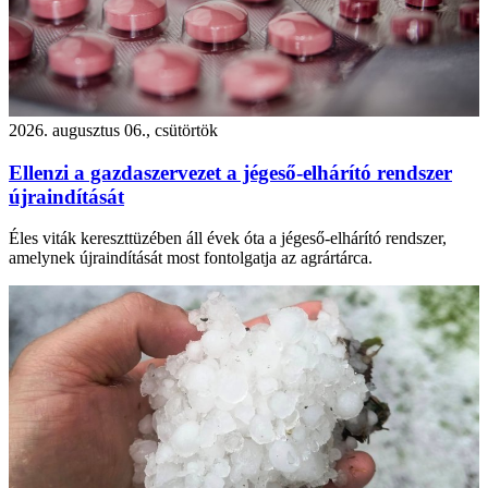
2026. augusztus 06., csütörtök
Ellenzi a gazdaszervezet a jégeső-elhárító rendszer
újraindítását
Éles viták kereszttüzében áll évek óta a jégeső-elhárító rendszer,
amelynek újraindítását most fontolgatja az agrártárca.