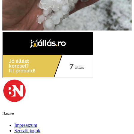
Hasznos
Impresszum
Szerzői jogok