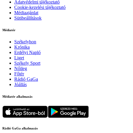
Adatvédelmi tájékoztató
Cookie-kezelési tájékoztató
Médiaajánlat
Sütibeállítások
Médiatér
Székelyhon
Krónika
Erdélyi Napló
Liget
Székely Sport
Nőileg
Főtér
Rádió GaGa
Jóállás
Médiatér alkalmazás
Rádió GaGa alkalmazás