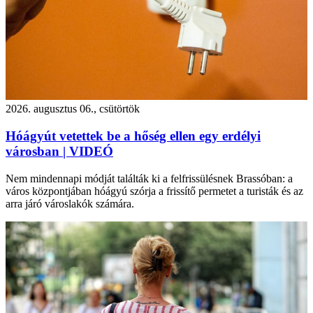
2026. augusztus 06., csütörtök
Hóágyút vetettek be a hőség ellen egy erdélyi
városban | VIDEÓ
Nem mindennapi módját találták ki a felfrissülésnek Brassóban: a
város központjában hóágyú szórja a frissítő permetet a turisták és az
arra járó városlakók számára.