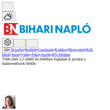
Közélet
•
Belföld
•
Gazdaság
•
Kultúra
•
Megyejáró
•
Kék
24H
hírek
•
Sport
•
Világ
•
Állás
•
Aprók
•
BN-Hetilap
Több mint 3,5 millió lej értékben foglaltak le javakat a
határrendészek hétfőn