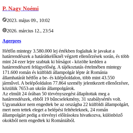
P. Nagy Noémi
2023. május 09., 10:02
2026. március 12., 23:54
Agerpres
Hétfőn mintegy 3.580.000 lej értékben foglaltak le javakat a
határrendészek a határátkelőknél végzett ellenőrzések során, és több
mint 24 ezer lejre szabtak ki bírságot - közölte kedden a
határrendészeti felügyelőség. A tájékoztatás értelmében mintegy
171.600 román és külföldi állampolgár lépte át Románia
államhatárát hétfőn a be- és kilépőoldalon, több mint 43.550
járművel. A belépőoldalon 77.864 személy jelentkezett ellenőrzésre,
közülük 7653-an ukrán állampolgárok.
Az elmúlt 24 órában 50 törvényszegést állapítottak meg a
határrendészek, ebből 19 bűncselekmény, 31 szabálysértés volt.
Ugyanakkor nem engedtek be az országba 22 külföldi állampolgárt,
mert nem tettek eleget a belépési feltételeknek, 24 román
állampolgárt pedig a törvényi előírásokra hivatkozva, különböző
okokból nem engedtek ki Romániából.