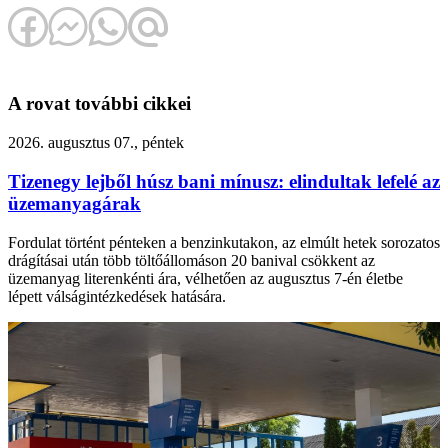
A rovat további cikkei
2026. augusztus 07., péntek
Tizenegy lejből húsz bani mínusz: elindultak lefelé az
üzemanyagárak
Fordulat történt pénteken a benzinkutakon, az elmúlt hetek sorozatos
drágításai után több töltőállomáson 20 banival csökkent az
üzemanyag literenkénti ára, vélhetően az augusztus 7-én életbe
lépett válságintézkedések hatására.