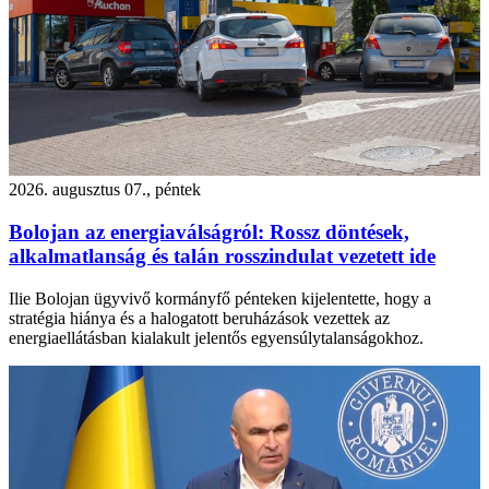
2026. augusztus 07., péntek
Bolojan az energiaválságról: Rossz döntések,
alkalmatlanság és talán rosszindulat vezetett ide
Ilie Bolojan ügyvivő kormányfő pénteken kijelentette, hogy a
stratégia hiánya és a halogatott beruházások vezettek az
energiaellátásban kialakult jelentős egyensúlytalanságokhoz.