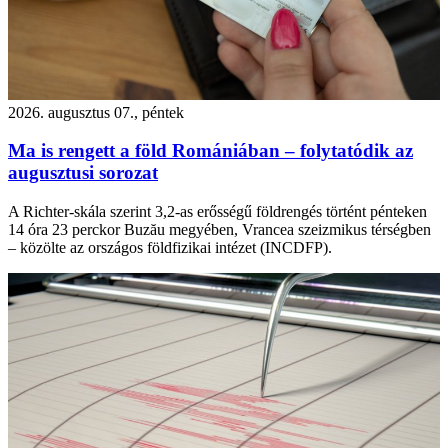
2026. augusztus 07., péntek
Ma is rengett a föld Romániában – folytatódik az
augusztusi sorozat
A Richter-skála szerint 3,2-as erősségű földrengés történt pénteken
14 óra 23 perckor Buzău megyében, Vrancea szeizmikus térségben
– közölte az országos földfizikai intézet (INCDFP).