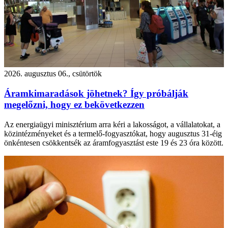
2026. augusztus 06., csütörtök
Áramkimaradások jöhetnek? Így próbálják
megelőzni, hogy ez bekövetkezzen
Az energiaügyi minisztérium arra kéri a lakosságot, a vállalatokat, a
közintézményeket és a termelő-fogyasztókat, hogy augusztus 31-éig
önkéntesen csökkentsék az áramfogyasztást este 19 és 23 óra között.