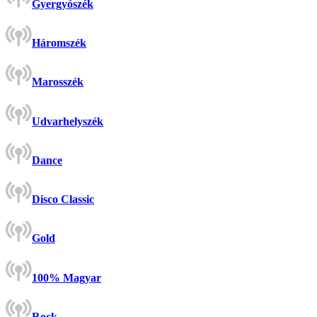
Gyergyószék
Háromszék
Marosszék
Udvarhelyszék
Dance
Disco Classic
Gold
100% Magyar
Rock