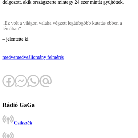
dolgozott, akik országszerte mintegy 24 ezer mintát gyűjtöttek.
„Ez volt a világon valaha végzett legátfogóbb kutatás ebben a
témában”
– jelentette ki.
medve
medveállomány
felmérés
Rádió GaGa
Csíkszék