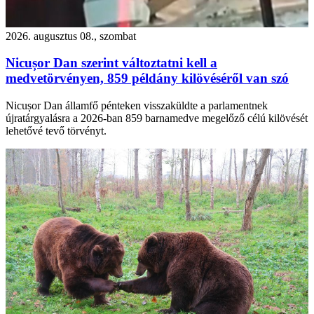
2026. augusztus 08., szombat
Nicușor Dan szerint változtatni kell a
medvetörvényen, 859 példány kilövéséről van szó
Nicușor Dan államfő pénteken visszaküldte a parlamentnek
újratárgyalásra a 2026-ban 859 barnamedve megelőző célú kilövését
lehetővé tevő törvényt.