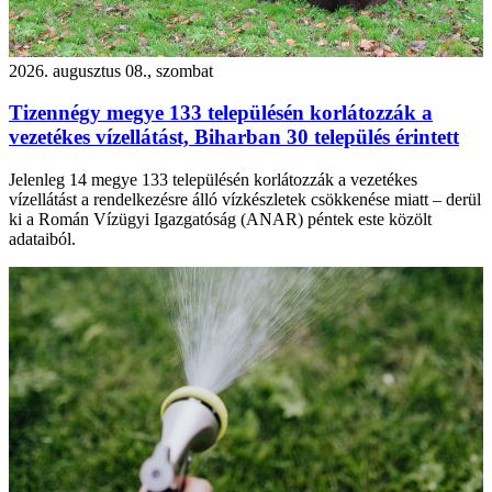
2026. augusztus 08., szombat
Tizennégy megye 133 településén korlátozzák a
vezetékes vízellátást, Biharban 30 település érintett
Jelenleg 14 megye 133 településén korlátozzák a vezetékes
vízellátást a rendelkezésre álló vízkészletek csökkenése miatt – derül
ki a Román Vízügyi Igazgatóság (ANAR) péntek este közölt
adataiból.