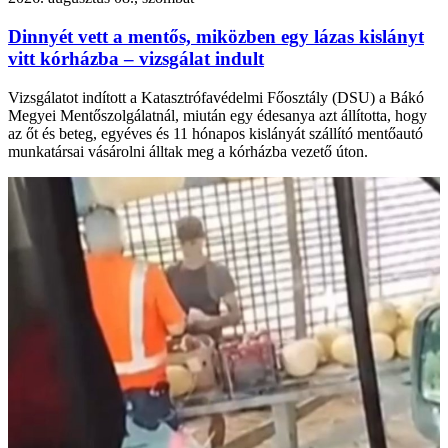
Dinnyét vett a mentős, miközben egy lázas kislányt
vitt kórházba – vizsgálat indult
Vizsgálatot indított a Katasztrófavédelmi Főosztály (DSU) a Bákó
Megyei Mentőszolgálatnál, miután egy édesanya azt állította, hogy
az őt és beteg, egyéves és 11 hónapos kislányát szállító mentőautó
munkatársai vásárolni álltak meg a kórházba vezető úton.