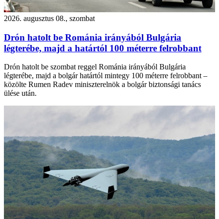
2026. augusztus 08., szombat
Drón hatolt be Románia irányából Bulgária
légterébe, majd a határtól 100 méterre felrobbant
Drón hatolt be szombat reggel Románia irányából Bulgária
légterébe, majd a bolgár határtól mintegy 100 méterre felrobbant –
közölte Rumen Radev miniszterelnök a bolgár biztonsági tanács
ülése után.