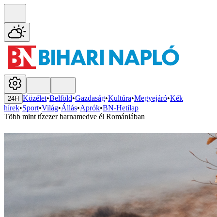
Közélet
•
Belföld
•
Gazdaság
•
Kultúra
•
Megyejáró
•
Kék
24H
hírek
•
Sport
•
Világ
•
Állás
•
Aprók
•
BN-Hetilap
Több mint tízezer barnamedve él Romániában