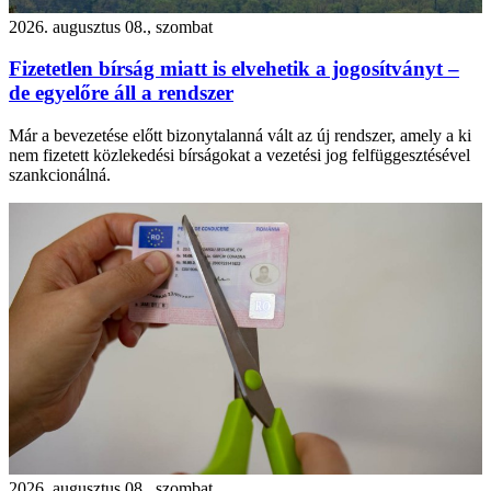
2026. augusztus 08., szombat
Fizetetlen bírság miatt is elvehetik a jogosítványt –
de egyelőre áll a rendszer
Már a bevezetése előtt bizonytalanná vált az új rendszer, amely a ki
nem fizetett közlekedési bírságokat a vezetési jog felfüggesztésével
szankcionálná.
2026. augusztus 08., szombat