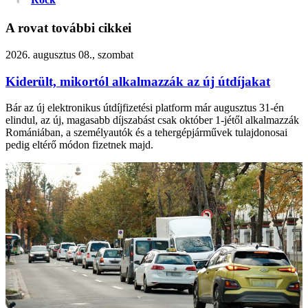
A rovat további cikkei
2026. augusztus 08., szombat
Kiderült, mikortól alkalmazzák az új útdíjakat
Bár az új elektronikus útdíjfizetési platform már augusztus 31-én
elindul, az új, magasabb díjszabást csak október 1-jétől alkalmazzák
Romániában, a személyautók és a tehergépjárművek tulajdonosai
pedig eltérő módon fizetnek majd.