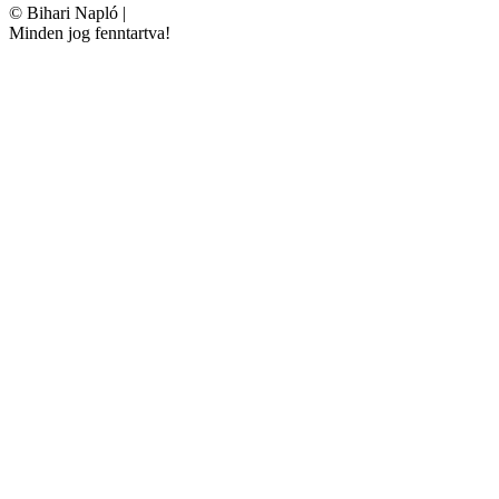
©
Bihari Napló
|
Minden jog fenntartva!