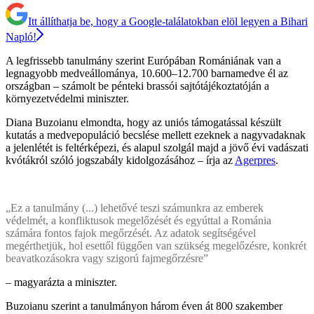
Itt állíthatja be, hogy a Google-találatokban elöl legyen a Bihari
Napló!
A legfrissebb tanulmány szerint Európában Romániának van a
legnagyobb medveállománya, 10.600–12.700 barnamedve él az
országban – számolt be pénteki brassói sajtótájékoztatóján a
környezetvédelmi miniszter.
Diana Buzoianu elmondta, hogy az uniós támogatással készült
kutatás a medvepopuláció becslése mellett ezeknek a nagyvadaknak
a jelenlétét is feltérképezi, és alapul szolgál majd a jövő évi vadászati
kvótákról szóló jogszabály kidolgozásához – írja az
Agerpres
.
„Ez a tanulmány (...) lehetővé teszi számunkra az emberek
védelmét, a konfliktusok megelőzését és egyúttal a Románia
számára fontos fajok megőrzését. Az adatok segítségével
megérthetjük, hol esettől függően van szükség megelőzésre, konkrét
beavatkozásokra vagy szigorú fajmegőrzésre”
– magyarázta a miniszter.
Buzoianu szerint a tanulmányon három éven át 800 szakember