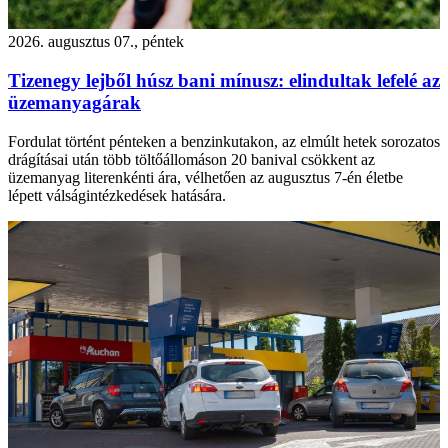
2026. augusztus 07., péntek
Tizenegy lejből húsz bani mínusz: elindultak lefelé az
üzemanyagárak
Fordulat történt pénteken a benzinkutakon, az elmúlt hetek sorozatos
drágításai után több töltőállomáson 20 banival csökkent az
üzemanyag literenkénti ára, vélhetően az augusztus 7-én életbe
lépett válságintézkedések hatására.