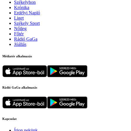
Székelyhon
Krónika
Erdélyi Napló
Liget
Székely Sport
Nőileg
Főtér
Rádió GaGa
Jóállás
Médiatér alkalmazás
Rádió GaGa alkalmazás
Kapcsolat
Írjon nekünk