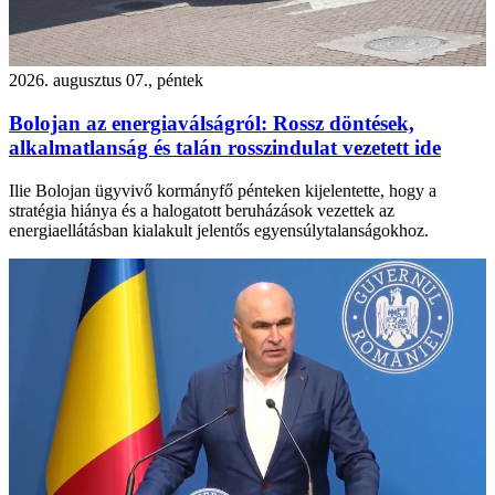
2026. augusztus 07., péntek
Bolojan az energiaválságról: Rossz döntések,
alkalmatlanság és talán rosszindulat vezetett ide
Ilie Bolojan ügyvivő kormányfő pénteken kijelentette, hogy a
stratégia hiánya és a halogatott beruházások vezettek az
energiaellátásban kialakult jelentős egyensúlytalanságokhoz.