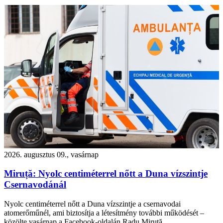
2026. augusztus 09., vasárnap
Miruță: Nyolc centiméterrel nőtt a Duna vízszintje
Csernavodánál
Nyolc centiméterrel nőtt a Duna vízszintje a csernavodai
atomerőműnél, ami biztosítja a létesítmény további működését –
közölte vasárnap a Facebook-oldalán Radu Miruță.