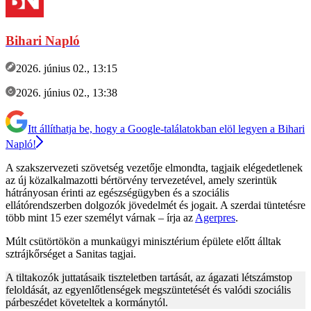
Bihari Napló
2026. június 02., 13:15
2026. június 02., 13:38
Itt állíthatja be, hogy a Google-találatokban elöl legyen a Bihari
Napló!
A szakszervezeti szövetség vezetője elmondta, tagjaik elégedetlenek
az új közalkalmazotti bértörvény tervezetével, amely szerintük
hátrányosan érinti az egészségügyben és a szociális
ellátórendszerben dolgozók jövedelmét és jogait. A szerdai tüntetésre
több mint 15 ezer személyt várnak – írja az
Agerpres
.
Múlt csütörtökön a munkaügyi minisztérium épülete előtt álltak
sztrájkőrséget a Sanitas tagjai.
A tiltakozók juttatásaik tiszteletben tartását, az ágazati létszámstop
feloldását, az egyenlőtlenségek megszüntetését és valódi szociális
párbeszédet követeltek a kormánytól.