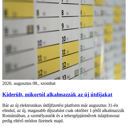
2026. augusztus 08., szombat
Kiderült, mikortól alkalmazzák az új útdíjakat
Bár az új elektronikus útdíjfizetési platform már augusztus 31-én
elindul, az új, magasabb díjszabást csak október 1-jétől alkalmazzák
Romániában, a személyautók és a tehergépjárművek tulajdonosai
pedig eltérő módon fizetnek majd.