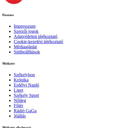
Hasznos
Impresszum
Szerzői jogok
Adatvédelmi tájékoztató
Cookie-kezelési tájékoztató
Médiaajánlat
Sütibeállítások
Médiatér
Székelyhon
Krónika
Erdélyi Napló
Liget
Székely Sport
Nőileg
Főtér
Rádió GaGa
Jóállás
Médiatér alkalmazás