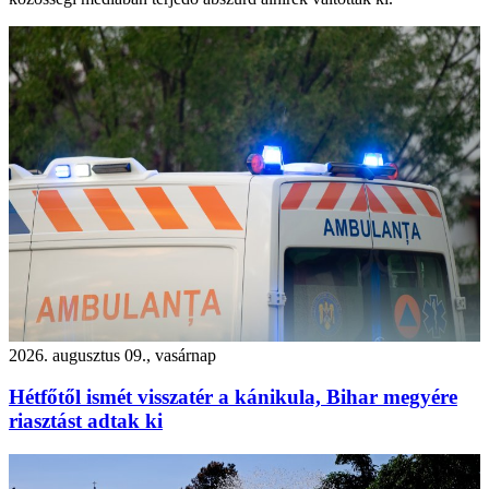
2026. augusztus 09., vasárnap
Hétfőtől ismét visszatér a kánikula, Bihar megyére
riasztást adtak ki