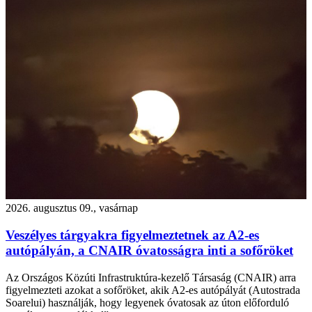
2026. augusztus 09., vasárnap
Veszélyes tárgyakra figyelmeztetnek az A2-es
autópályán, a CNAIR óvatosságra inti a sofőröket
Az Országos Közúti Infrastruktúra-kezelő Társaság (CNAIR) arra
figyelmezteti azokat a sofőröket, akik A2-es autópályát (Autostrada
Soarelui) használják, hogy legyenek óvatosak az úton előforduló