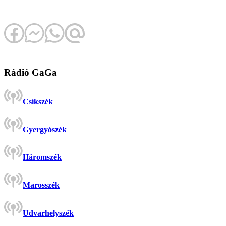
Rádió GaGa
Csíkszék
Gyergyószék
Háromszék
Marosszék
Udvarhelyszék