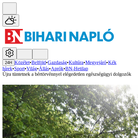
Közélet
•
Belföld
•
Gazdaság
•
Kultúra
•
Megyejáró
•
Kék
24H
hírek
•
Sport
•
Világ
•
Állás
•
Aprók
•
BN-Hetilap
Újra tüntetnek a bértörvénnyel elégedetlen egészségügyi dolgozók