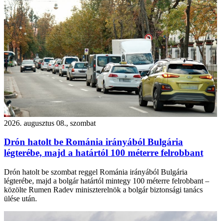
2026. augusztus 08., szombat
Drón hatolt be Románia irányából Bulgária
légterébe, majd a határtól 100 méterre felrobbant
Drón hatolt be szombat reggel Románia irányából Bulgária
légterébe, majd a bolgár határtól mintegy 100 méterre felrobbant –
közölte Rumen Radev miniszterelnök a bolgár biztonsági tanács
ülése után.