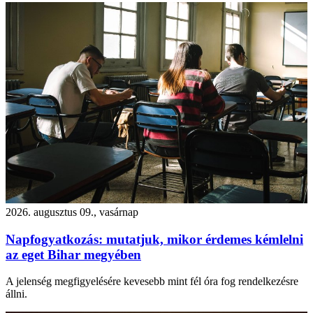
2026. augusztus 09., vasárnap
Napfogyatkozás: mutatjuk, mikor érdemes kémlelni
az eget Bihar megyében
A jelenség megfigyelésére kevesebb mint fél óra fog rendelkezésre
állni.