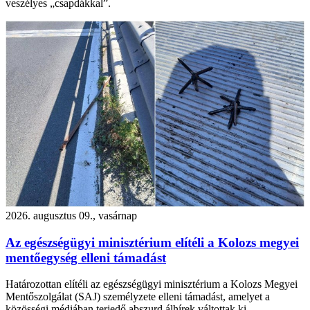
veszélyes „csapdákkal”.
2026. augusztus 09., vasárnap
Az egészségügyi minisztérium elítéli a Kolozs megyei
mentőegység elleni támadást
Határozottan elítéli az egészségügyi minisztérium a Kolozs Megyei
Mentőszolgálat (SAJ) személyzete elleni támadást, amelyet a
közösségi médiában terjedő abszurd álhírek váltottak ki.