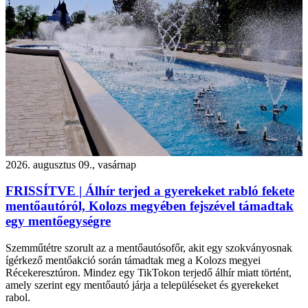
2026. augusztus 09., vasárnap
FRISSÍTVE | Álhír terjed a gyerekeket rabló fekete
mentőautóról, Kolozs megyében fejszével támadtak
egy mentőegységre
Szemműtétre szorult az a mentőautósofőr, akit egy szokványosnak
ígérkező mentőakció során támadtak meg a Kolozs megyei
Récekeresztúron. Mindez egy TikTokon terjedő álhír miatt történt,
amely szerint egy mentőautó járja a településeket és gyerekeket
rabol.