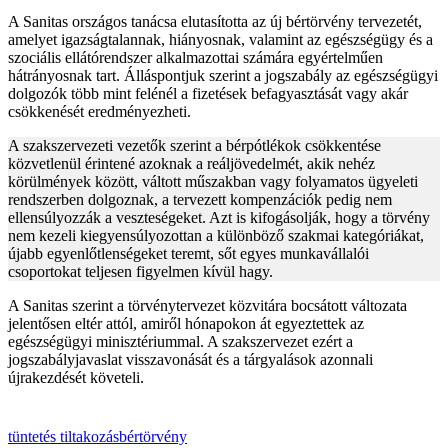
A Sanitas országos tanácsa elutasította az új bértörvény tervezetét,
amelyet igazságtalannak, hiányosnak, valamint az egészségügy és a
szociális ellátórendszer alkalmazottai számára egyértelműen
hátrányosnak tart. Álláspontjuk szerint a jogszabály az egészségügyi
dolgozók több mint felénél a fizetések befagyasztását vagy akár
csökkenését eredményezheti.
A szakszervezeti vezetők szerint a bérpótlékok csökkentése
közvetlenül érintené azoknak a reáljövedelmét, akik nehéz
körülmények között, váltott műszakban vagy folyamatos ügyeleti
rendszerben dolgoznak, a tervezett kompenzációk pedig nem
ellensúlyozzák a veszteségeket. Azt is kifogásolják, hogy a törvény
nem kezeli kiegyensúlyozottan a különböző szakmai kategóriákat,
újabb egyenlőtlenségeket teremt, sőt egyes munkavállalói
csoportokat teljesen figyelmen kívül hagy.
A Sanitas szerint a törvénytervezet közvitára bocsátott változata
jelentősen eltér attól, amiről hónapokon át egyeztettek az
egészségügyi minisztériummal. A szakszervezet ezért a
jogszabályjavaslat visszavonását és a tárgyalások azonnali
újrakezdését követeli.
tüntetés
tiltakozás
bértörvény