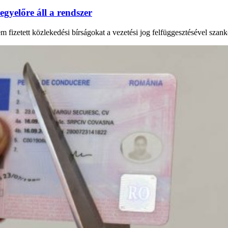
 egyelőre áll a rendszer
em fizetett közlekedési bírságokat a vezetési jog felfüggesztésével szan