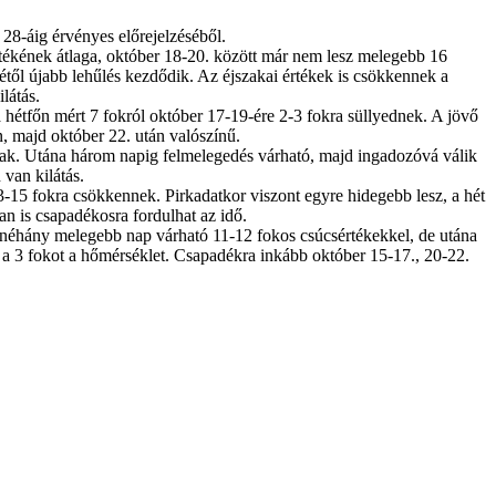
28-áig érvényes előrejelzéséből.
tékének átlaga, október 18-20. között már nem lesz melegebb 16
ől újabb lehűlés kezdődik. Az éjszakai értékek is csökkennek a
látás.
hétfőn mért 7 fokról október 17-19-ére 2-3 fokra süllyednek. A jövő
n, majd október 22. után valószínű.
znak. Utána három napig felmelegedés várható, majd ingadozóvá válik
van kilátás.
-15 fokra csökkennek. Pirkadatkor viszont egyre hidegebb lesz, a hét
n is csapadékosra fordulhat az idő.
néhány melegebb nap várható 11-12 fokos csúcsértékekkel, de utána
g a 3 fokot a hőmérséklet. Csapadékra inkább október 15-17., 20-22.