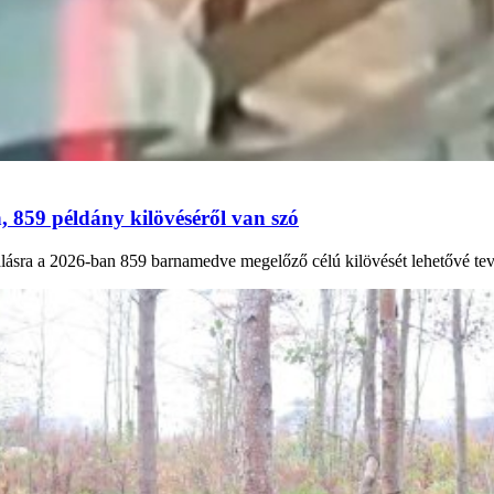
, 859 példány kilövéséről van szó
lásra a 2026-ban 859 barnamedve megelőző célú kilövését lehetővé tev