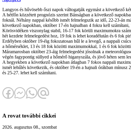
Langyos és hűvösebb őszi napok váltogatják egymást a következő két 
A hétfőn közzétett prognózis szerint Bánságban a következő napokban
foknál. Néhány nappal később ismét felmelegszik az idő, 22-23-án má
következő napokban, október 17-én hajnalban 4 fokra kell számítani, 
Körösvidéken viszonylag stabil, 16-17 fok körüli maximumokra számíth
hét kezdete felmelegedést hoz, 19 fok is lehet koradélután és 6 fok pi
Erdélyben október 19-éig fokozatosan hűl le a levegő, a nappali csúc
a hőmérséklet, 13 és 18 fok közötti maximumokkal, 1 és 6 fok között
Máramarosban október 23-áig felmelegedést jósolnak a meteorológusok
végén fagypontig süllyed a hőmérő higanyszála, és jövő héten sem les
A hegyekben a következő napokban átlagban 7 fokos nappali maximum
ismét lehűlés következik, és október 19-én a hajnali órákban mínusz 2
és 25-27. lehet kell számítani.
A rovat további cikkei
2026. augusztus 08., szombat