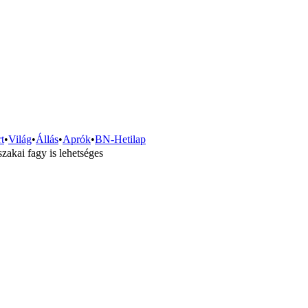
t
•
Világ
•
Állás
•
Aprók
•
BN-Hetilap
zakai fagy is lehetséges