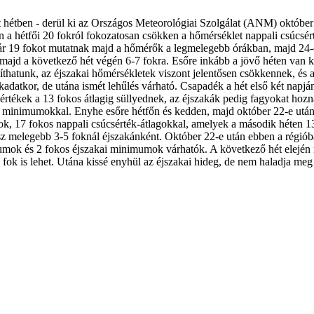
hétben - derül ki az Országos Meteorológiai Szolgálat (ANM) október 
 a hétfői 20 fokról fokozatosan csökken a hőmérséklet nappali csúcsér
r 19 fokot mutatnak majd a hőmérők a legmelegebb órákban, majd 24-ét
majd a következő hét végén 6-7 fokra. Esőre inkább a jövő héten van ki
atunk, az éjszakai hőmérsékletek viszont jelentősen csökkennek, és a 
rkadatkor, de utána ismét lehűlés várható. Csapadék a hét első két napjá
sértékek a 13 fokos átlagig süllyednek, az éjszakák pedig fagyokat ho
i minimumokkal. Enyhe esőre hétfőn és kedden, majd október 22-e után 
, 17 fokos nappali csúcsérték-átlagokkal, amelyek a második héten 13
z melegebb 3-5 foknál éjszakánként. Október 22-e után ebben a régióba
ok és 2 fokos éjszakai minimumok várhatók. A következő hét elején 
 fok is lehet. Utána kissé enyhül az éjszakai hideg, de nem haladja me