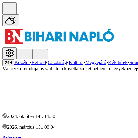
Közélet
•
Belföld
•
Gazdaság
•
Kultúra
•
Megyejáró
•
Kék hírek
•
Spor
24H
Változékony időjárás várható a következő két hétben, a hegyekben éjs
2024. október 14., 14:30
2026. március 13., 00:04
Agerpres