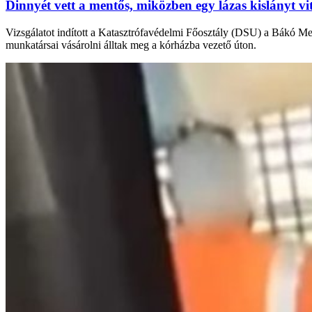
Dinnyét vett a mentős, miközben egy lázas kislányt vi
Vizsgálatot indított a Katasztrófavédelmi Főosztály (DSU) a Bákó Meg
munkatársai vásárolni álltak meg a kórházba vezető úton.