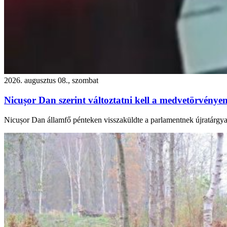
2026. augusztus 08., szombat
Nicușor Dan szerint változtatni kell a medvetörvényen
Nicușor Dan államfő pénteken visszaküldte a parlamentnek újratárgya