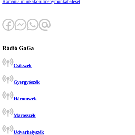
Románia
munkakörülmény
munkabaleset
Rádió GaGa
Csíkszék
Gyergyószék
Háromszék
Marosszék
Udvarhelyszék