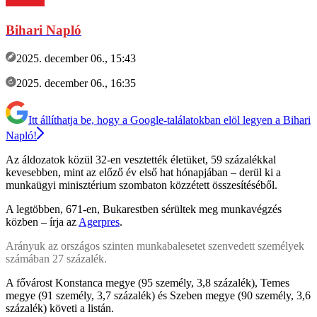
Bihari Napló
2025. december 06., 15:43
2025. december 06., 16:35
Itt állíthatja be, hogy a Google-találatokban elöl legyen a Bihari
Napló!
Az áldozatok közül 32-en vesztették életüket, 59 százalékkal
kevesebben, mint az előző év első hat hónapjában – derül ki a
munkaügyi minisztérium szombaton közzétett összesítéséből.
A legtöbben, 671-en, Bukarestben sérültek meg munkavégzés
közben – írja az
Agerpres
.
Arányuk az országos szinten munkabalesetet szenvedett személyek
számában 27 százalék.
A fővárost Konstanca megye (95 személy, 3,8 százalék), Temes
megye (91 személy, 3,7 százalék) és Szeben megye (90 személy, 3,6
százalék) követi a listán.