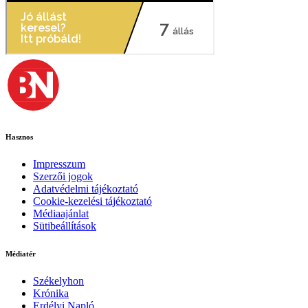
Hasznos
Impresszum
Szerzői jogok
Adatvédelmi tájékoztató
Cookie-kezelési tájékoztató
Médiaajánlat
Sütibeállítások
Médiatér
Székelyhon
Krónika
Erdélyi Napló