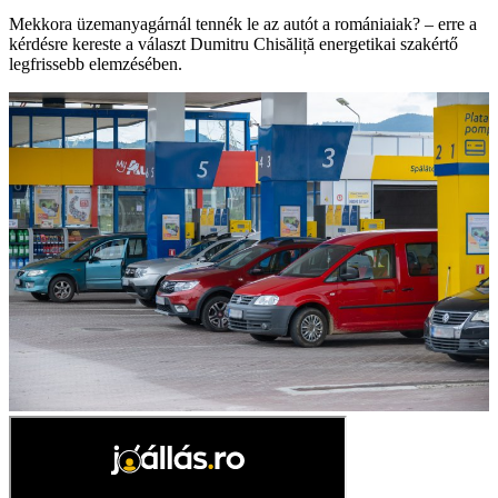
Mekkora üzemanyagárnál tennék le az autót a romániaiak? – erre a
kérdésre kereste a választ Dumitru Chisăliță energetikai szakértő
legfrissebb elemzésében.