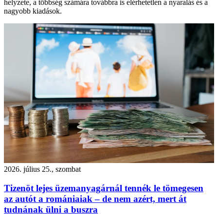
helyzete, a többség számára továbbra is elérhetetlen a nyaralás és a
nagyobb kiadások.
2026. július 25., szombat
Tizenöt lejes üzemanyagárnál tennék le tömegesen
az autót a romániaiak – de nem azért, mert át
tudnának ülni a buszra