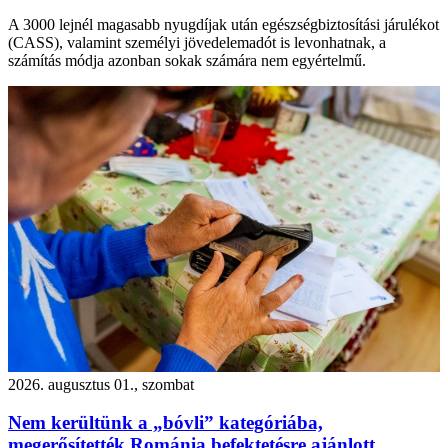
A 3000 lejnél magasabb nyugdíjak után egészségbiztosítási járulékot
(CASS), valamint személyi jövedelemadót is levonhatnak, a
számítás módja azonban sokak számára nem egyértelmű.
2026. augusztus 01., szombat
Nem kerültünk a „bóvli” kategóriába,
megerősítették Románia befektetésre ajánlott