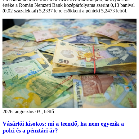
értéke a Román Nemzeti Bank középárfolyama szerint 0,13 banival
(0,02 százalékkal) 5,2337 lejre csökkent a pénteki 5,2473 lejről.
2026. augusztus 03., hétfő
Vásárlói kisokos: mi a teendő, ha nem egyezik a
polci és a pénztári ár?