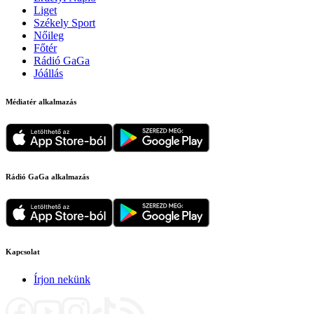
Liget
Székely Sport
Nőileg
Főtér
Rádió GaGa
Jóállás
Médiatér alkalmazás
Rádió GaGa alkalmazás
Kapcsolat
Írjon nekünk