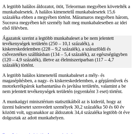
A legtöbb halálos áldozatot, ötöt, Teleorman megyében követelték a
munkabalesetek. A halálos kimenetelű munkabalesetek 15,6
százaléka ebben a megyében történt. Máramaros megyében három,
Suceava megyében két személy halt meg munkabalesetben az idei
első félévben.
Ágazatok szerint a legtöbb munkabaleset a be nem jelentett
tevékenységek területén (250 – 10,1 százalék), a
kiskereskedelemben (228 – 9,2 százalék), a szárazföldi és
csővezetékes szállításban (134 – 5,4 százalék), az egészségügyben
(120 – 4,9 százalék), illetve az élelmiszeriparban (117 – 4,7
százalék) történt.
A legtöbb halálos kimenetelű munkabaleset a mély- és
magasépítésben, a nagy- és kiskereskedelemben, a gépjárművek és
motorkerékpárok karbantartása és javítása területén, valamint a be
nem jelentett tevékenységek területén (egyenként 3 eset) történt.
A munkaügyi minisztérium statisztikáiból az is kiderül, hogy az
üzemi balesetet szenvedett személyek 30,2 százaléka 50 és 60 év
közötti volt, ugyanakkor az áldozatok 34,4 százaléka legtöbb öt éve
dolgoztak az adott munkahelyen.