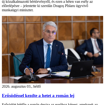
új közalkalmazotti bértörvényről, és ezen a héten van esély az
előrelépésre – jelentette ki szerdán Dragoș Pîslaru ügyvivő
munkaügyi miniszter.
2026. augusztus 03., hétfő
Erősödéssel kezdte a hetet a román lej
Erősödött hétfőn a román deviza az euróhoz képest, amelynek az