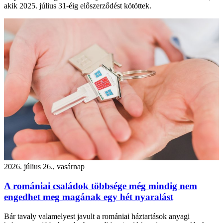
akik 2025. július 31-éig előszerződést kötöttek.
2026. július 26., vasárnap
A romániai családok többsége még mindig nem
engedhet meg magának egy hét nyaralást
Bár tavaly valamelyest javult a romániai háztartások anyagi