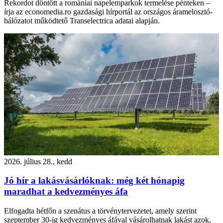
Rekordot döntött a romániai napelemparkok termelése pénteken –
írja az economedia.ro gazdasági hírportál az országos áramelosztó-
hálózatot működtető Transelectrica adatai alapján.
2026. július 28., kedd
Jó hír a lakásvásárlóknak: még két hónapig
maradhat a kedvezményes áfa
Elfogadta hétfőn a szenátus a törvénytervezetet, amely szerint
szeptember 30-ig kedvezményes áfával vásárolhatnak lakást azok,