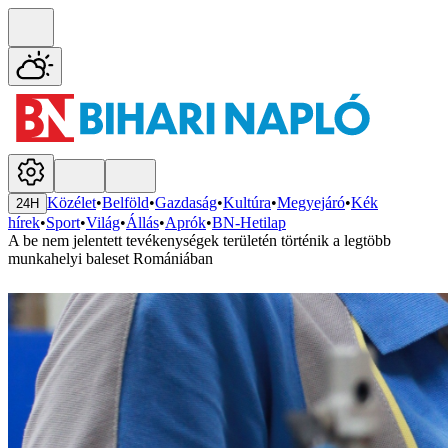
Közélet
•
Belföld
•
Gazdaság
•
Kultúra
•
Megyejáró
•
Kék
24H
hírek
•
Sport
•
Világ
•
Állás
•
Aprók
•
BN-Hetilap
A be nem jelentett tevékenységek területén történik a legtöbb
munkahelyi baleset Romániában