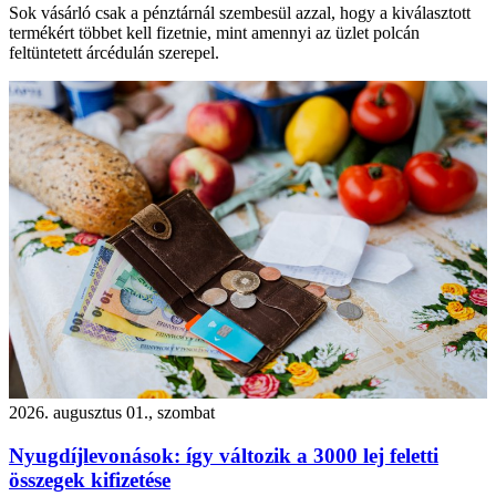
Sok vásárló csak a pénztárnál szembesül azzal, hogy a kiválasztott
termékért többet kell fizetnie, mint amennyi az üzlet polcán
feltüntetett árcédulán szerepel.
2026. augusztus 01., szombat
Nyugdíjlevonások: így változik a 3000 lej feletti
összegek kifizetése