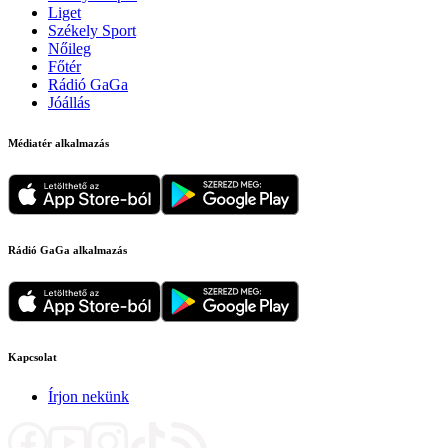
Liget
Székely Sport
Nőileg
Főtér
Rádió GaGa
Jóállás
Médiatér alkalmazás
Rádió GaGa alkalmazás
Kapcsolat
Írjon nekünk