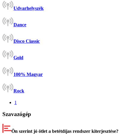
Udvarhelyszék
Dance
Disco Classic
Gold
100% Magyar
Rock
1
Szavazógép
Ön szerint jó ötlet a betétdíjas rendszer kiterjesztése?