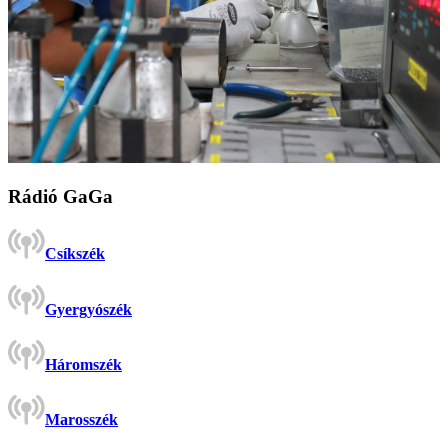
Rádió GaGa
Csíkszék
Gyergyószék
Háromszék
Marosszék