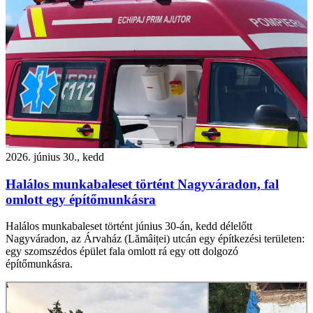
2026. június 30., kedd
Halálos munkabaleset történt Nagyváradon, fal
omlott egy építőmunkásra
Halálos munkabaleset történt június 30-án, kedd délelőtt
Nagyváradon, az Árvaház (Lămâiței) utcán egy építkezési területen:
egy szomszédos épület fala omlott rá egy ott dolgozó
építőmunkásra.