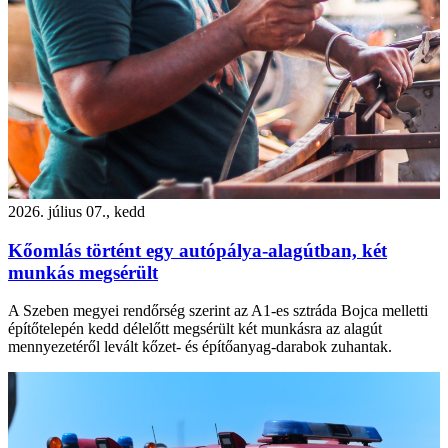
2026. július 07., kedd
Kőomlás történt egy autópálya-alagútban, két
munkás megsérült
A Szeben megyei rendőrség szerint az A1-es sztráda Bojca melletti
építőtelepén kedd délelőtt megsérült két munkásra az alagút
mennyezetéről levált kőzet- és építőanyag-darabok zuhantak.