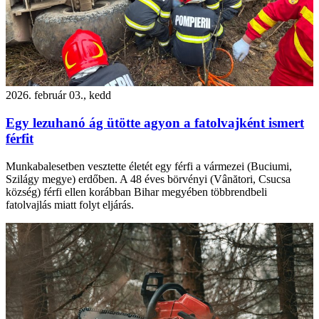
2026. február 03., kedd
Egy lezuhanó ág ütötte agyon a fatolvajként ismert
férfit
Munkabalesetben vesztette életét egy férfi a vármezei (Buciumi,
Szilágy megye) erdőben. A 48 éves börvényi (Vânători, Csucsa
község) férfi ellen korábban Bihar megyében többrendbeli
fatolvajlás miatt folyt eljárás.