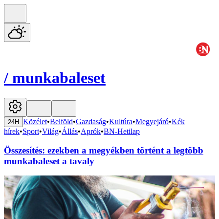
/
munkabaleset
Közélet
•
Belföld
•
Gazdaság
•
Kultúra
•
Megyejáró
•
Kék
24H
hírek
•
Sport
•
Világ
•
Állás
•
Aprók
•
BN-Hetilap
Összesítés: ezekben a megyékben történt a legtöbb
munkabaleset a tavaly