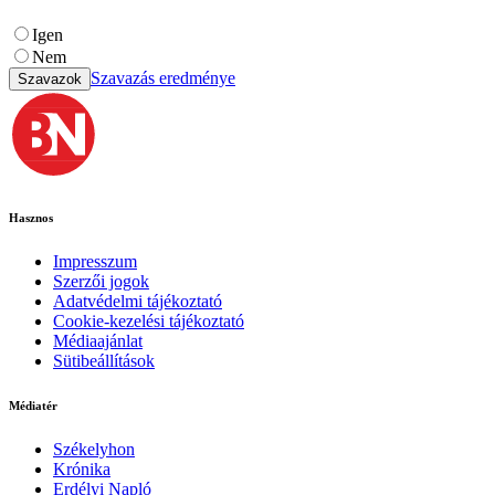
Igen
Nem
Szavazás eredménye
Szavazok
Hasznos
Impresszum
Szerzői jogok
Adatvédelmi tájékoztató
Cookie-kezelési tájékoztató
Médiaajánlat
Sütibeállítások
Médiatér
Székelyhon
Krónika
Erdélyi Napló