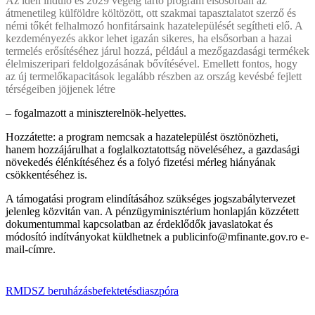
Az idén induló és 2029 végéig tartó program elsősorban az
átmenetileg külföldre költözött, ott szakmai tapasztalatot szerző és
némi tőkét felhalmozó honfitársaink hazatelepülését segítheti elő. A
kezdeményezés akkor lehet igazán sikeres, ha elsősorban a hazai
termelés erősítéséhez járul hozzá, például a mezőgazdasági termékek
élelmiszeripari feldolgozásának bővítésével. Emellett fontos, hogy
az új termelőkapacitások legalább részben az ország kevésbé fejlett
térségeiben jöjjenek létre
– fogalmazott a miniszterelnök-helyettes.
Hozzátette: a program nemcsak a hazatelepülést ösztönözheti,
hanem hozzájárulhat a foglalkoztatottság növeléséhez, a gazdasági
növekedés élénkítéséhez és a folyó fizetési mérleg hiányának
csökkentéséhez is.
A támogatási program elindításához szükséges jogszabálytervezet
jelenleg közvitán van. A pénzügyminisztérium honlapján közzétett
dokumentummal kapcsolatban az érdeklődők javaslatokat és
módosító indítványokat küldhetnek a publicinfo@mfinante.gov.ro e-
mail-címre.
RMDSZ
beruházás
befektetés
diaszpóra