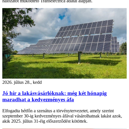
hálózatot működtető Transelectrica adatai alapján.
2026. július 28., kedd
Jó hír a lakásvásárlóknak: még két hónapig
maradhat a kedvezményes áfa
Elfogadta hétfőn a szenátus a törvénytervezetet, amely szerint
szeptember 30-ig kedvezményes áfával vásárolhatnak lakást azok,
akik 2025. július 31-éig előszerződést kötöttek.