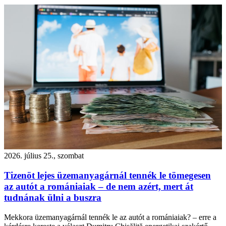
2026. július 25., szombat
Tizenöt lejes üzemanyagárnál tennék le tömegesen
az autót a romániaiak – de nem azért, mert át
tudnának ülni a buszra
Mekkora üzemanyagárnál tennék le az autót a romániaiak? – erre a