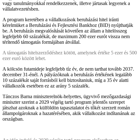
vagy tanulmányokkal rendelkezzenek, illetve jártasak legyenek a
vállalatvezetésben.
A program keretében a vállalkozások beruházási hitel iránti
kérelmüket a Beruházási és Fejlesztési Bankhoz (BID) nyújthatják
be. A beruházás megvalósítását követően az állam a hitelösszeg
legfeljebb 60 százalékát, de maximum 200 ezer eurót vissza nem
térítendő támogatás formájában átvállal.
A támogatás hitelszerződéshez kötött, amelynek értéke 5 ezer és 500
ezer euró között lehet.
A kölcsön futamideje legfeljebb tíz év, de nem tarthat tovább 2037.
december 31-énél. A pályázóknak a beruházás értékének legalább
10 százalékát saját forrásból kell biztosítaniuk, míg a 35 év alatti
vállalkozók esetében ez az arány 5 százalék.
Tánczos Barna miniszterelnök-helyettes, ügyvivő mezőgazdasági
miniszter szerint a 2029 végéig tartó program jelentős szerepet
játszhat azoknak a külföldön tapasztalatot és tőkét szerzett román
állampolgároknak a hazatérésében, akik vállalkozást indítanának az
országban.