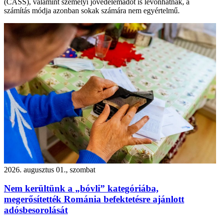
(CASS), valamint személyi jövedelemadót is levonhatnak, a
számítás módja azonban sokak számára nem egyértelmű.
2026. augusztus 01., szombat
Nem kerültünk a „bóvli” kategóriába,
megerősítették Románia befektetésre ajánlott
adósbesorolását