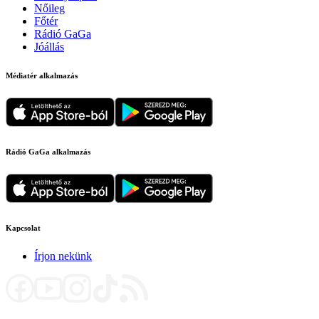
Nőileg
Főtér
Rádió GaGa
Jóállás
Médiatér alkalmazás
Rádió GaGa alkalmazás
Kapcsolat
Írjon nekünk