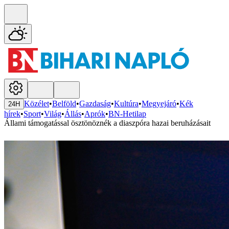
Közélet
•
Belföld
•
Gazdaság
•
Kultúra
•
Megyejáró
•
Kék
24H
hírek
•
Sport
•
Világ
•
Állás
•
Aprók
•
BN-Hetilap
Állami támogatással ösztönöznék a diaszpóra hazai beruházásait