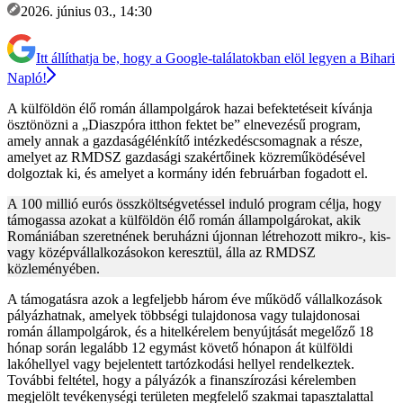
2026. június 03., 14:30
Itt állíthatja be, hogy a Google-találatokban elöl legyen a Bihari
Napló!
A külföldön élő román állampolgárok hazai befektetéseit kívánja
ösztönözni a „Diaszpóra itthon fektet be” elnevezésű program,
amely annak a gazdaságélénkítő intézkedéscsomagnak a része,
amelyet az RMDSZ gazdasági szakértőinek közreműködésével
dolgoztak ki, és amelyet a kormány idén februárban fogadott el.
A 100 millió eurós összköltségvetéssel induló program célja, hogy
támogassa azokat a külföldön élő román állampolgárokat, akik
Romániában szeretnének beruházni újonnan létrehozott mikro-, kis-
vagy középvállalkozásokon keresztül, álla az RMDSZ
közleményében.
A támogatásra azok a legfeljebb három éve működő vállalkozások
pályázhatnak, amelyek többségi tulajdonosa vagy tulajdonosai
román állampolgárok, és a hitelkérelem benyújtását megelőző 18
hónap során legalább 12 egymást követő hónapon át külföldi
lakóhellyel vagy bejelentett tartózkodási hellyel rendelkeztek.
További feltétel, hogy a pályázók a finanszírozási kérelemben
megjelölt tevékenységi területen megfelelő szakmai tapasztalattal