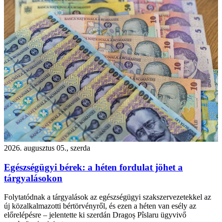
2026. augusztus 05., szerda
Egészségügyi bérek: a héten fordulat jöhet a
tárgyalásokon
Folytatódnak a tárgyalások az egészségügyi szakszervezetekkel az
új közalkalmazotti bértörvényről, és ezen a héten van esély az
előrelépésre – jelentette ki szerdán Dragoș Pîslaru ügyvivő