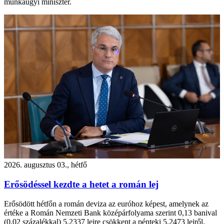
munkaügyi miniszter.
2026. augusztus 03., hétfő
Erősödéssel kezdte a hetet a román lej
Erősödött hétfőn a román deviza az euróhoz képest, amelynek az
értéke a Román Nemzeti Bank középárfolyama szerint 0,13 banival
(0,02 százalékkal) 5,2337 lejre csökkent a pénteki 5,2473 lejről.