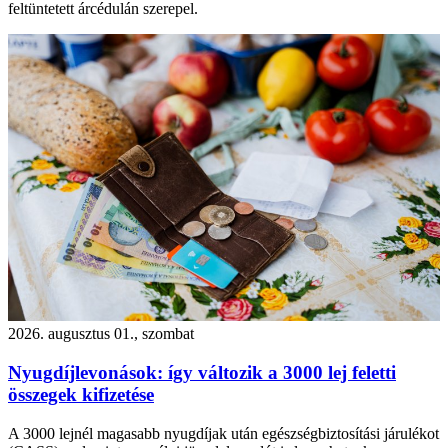
feltüntetett árcédulán szerepel.
2026. augusztus 01., szombat
Nyugdíjlevonások: így változik a 3000 lej feletti
összegek kifizetése
A 3000 lejnél magasabb nyugdíjak után egészségbiztosítási járulékot