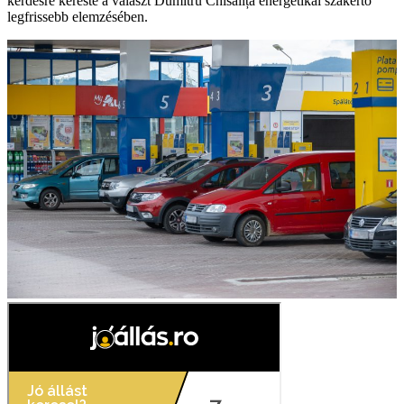
kérdésre kereste a választ Dumitru Chisăliță energetikai szakértő
legfrissebb elemzésében.