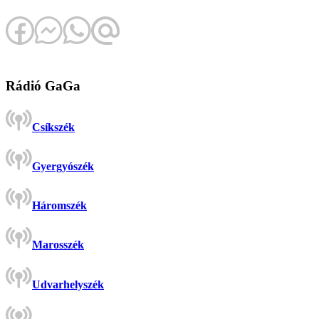
Rádió GaGa
Csíkszék
Gyergyószék
Háromszék
Marosszék
Udvarhelyszék