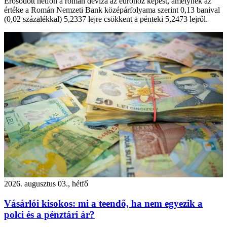
Erősödött hétfőn a román deviza az euróhoz képest, amelynek az
értéke a Román Nemzeti Bank középárfolyama szerint 0,13 banival
(0,02 százalékkal) 5,2337 lejre csökkent a pénteki 5,2473 lejről.
2026. augusztus 03., hétfő
Vásárlói kisokos: mi a teendő, ha nem egyezik a
polci és a pénztári ár?