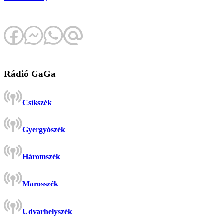
Rádió GaGa
Csíkszék
Gyergyószék
Háromszék
Marosszék
Udvarhelyszék