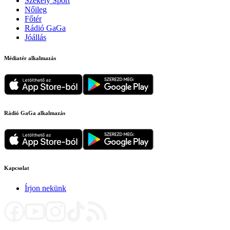
Székely Sport
Nőileg
Főtér
Rádió GaGa
Jóállás
Médiatér alkalmazás
Rádió GaGa alkalmazás
Kapcsolat
Írjon nekünk