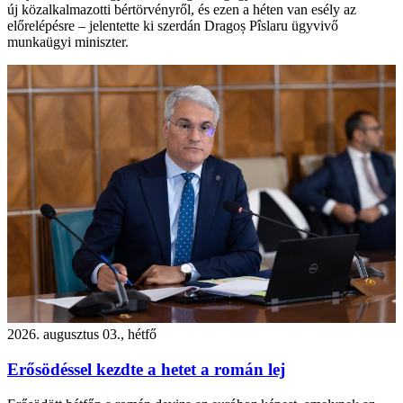
új közalkalmazotti bértörvényről, és ezen a héten van esély az
előrelépésre – jelentette ki szerdán Dragoș Pîslaru ügyvivő
munkaügyi miniszter.
2026. augusztus 03., hétfő
Erősödéssel kezdte a hetet a román lej