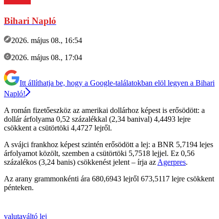
Bihari Napló
2026. május 08., 16:54
2026. május 08., 17:04
Itt állíthatja be, hogy a Google-találatokban elöl legyen a Bihari
Napló!
A román fizetőeszköz az amerikai dollárhoz képest is erősödött: a
dollár árfolyama 0,52 százalékkal (2,34 banival) 4,4493 lejre
csökkent a csütörtöki 4,4727 lejről.
A svájci frankhoz képest szintén erősödött a lej: a BNR 5,7194 lejes
árfolyamot közölt, szemben a csütörtöki 5,7518 lejjel. Ez 0,56
százalékos (3,24 banis) csökkenést jelent – írja az
Agerpres
.
Az arany grammonkénti ára 680,6943 lejről 673,5117 lejre csökkent
pénteken.
valutaváltó
lej