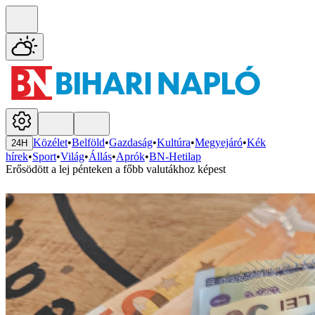
Közélet
•
Belföld
•
Gazdaság
•
Kultúra
•
Megyejáró
•
Kék
24H
hírek
•
Sport
•
Világ
•
Állás
•
Aprók
•
BN-Hetilap
Erősödött a lej pénteken a főbb valutákhoz képest