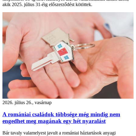
akik 2025. július 31-éig előszerződést kötöttek.
2026. július 26., vasárnap
A romániai családok többsége még mindig nem
engedhet meg magának egy hét nyaralást
Bár tavaly valamelyest javult a romániai háztartások anyagi