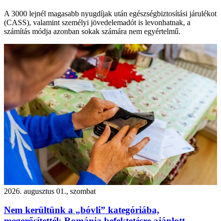
A 3000 lejnél magasabb nyugdíjak után egészségbiztosítási járulékot
(CASS), valamint személyi jövedelemadót is levonhatnak, a
számítás módja azonban sokak számára nem egyértelmű.
2026. augusztus 01., szombat
Nem kerültünk a „bóvli” kategóriába,
megerősítették Románia befektetésre ajánlott