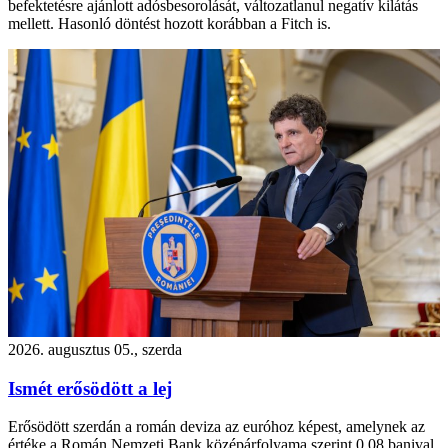
befektetésre ajánlott adósbesorolását, változatlanul negatív kilátás
mellett. Hasonló döntést hozott korábban a Fitch is.
2026. augusztus 05., szerda
Ismét erősödött a lej
Erősödött szerdán a román deviza az euróhoz képest, amelynek az
értéke a Román Nemzeti Bank középárfolyama szerint 0,08 banival