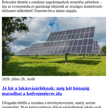
Rekordot döntött a romániai napelemparkok termelése pénteken –
írja az economedia.ro gazdasági hírportál az országos áramelosztó-
hálózatot működtető Transelectrica adatai alapján.
2026. július 28., kedd
Jó hír a lakásvásárlóknak: még két hónapig
maradhat a kedvezményes áfa
Elfogadta hétfőn a szenátus a törvénytervezetet, amely szerint
szeptember 30-ig kedvezményes áfával vásárolhatnak lakást azok,