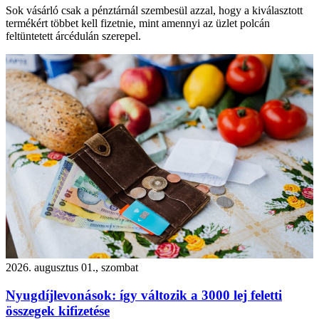
Sok vásárló csak a pénztárnál szembesül azzal, hogy a kiválasztott
termékért többet kell fizetnie, mint amennyi az üzlet polcán
feltüntetett árcédulán szerepel.
2026. augusztus 01., szombat
Nyugdíjlevonások: így változik a 3000 lej feletti
összegek kifizetése