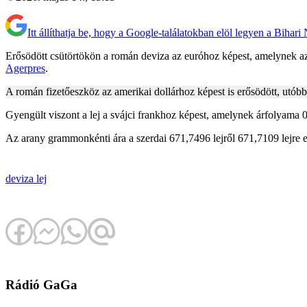
Itt állíthatja be, hogy a Google-találatokban elöl legyen a Bihari
Erősödött csütörtökön a román deviza az euróhoz képest, amelynek az 
Agerpres
.
A román fizetőeszköz az amerikai dollárhoz képest is erősödött, utóbb
Gyengült viszont a lej a svájci frankhoz képest, amelynek árfolyama 0,
Az arany grammonkénti ára a szerdai 671,7496 lejről 671,7109 lejre 
deviza
lej
Rádió GaGa