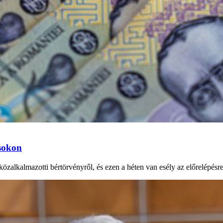
ásokon
özalkalmazotti bértörvényről, és ezen a héten van esély az előrelépésr