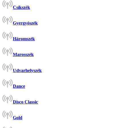
Csíkszék
Gyergyószék
Háromszék
Marosszék
Udvarhelyszék
Dance
Disco Classic
Gold