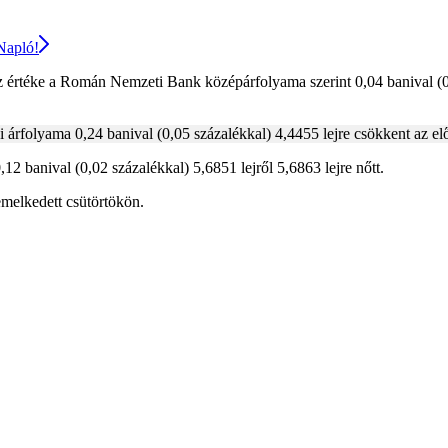
 Napló!
értéke a Román Nemzeti Bank középárfolyama szerint 0,04 banival (0,01
i árfolyama 0,24 banival (0,05 százalékkal) 4,4455 lejre csökkent az elő
12 banival (0,02 százalékkal) 5,6851 lejről 5,6863 lejre nőtt.
emelkedett csütörtökön.