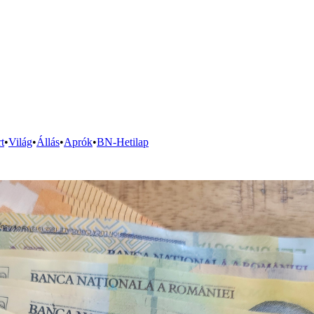
t
•
Világ
•
Állás
•
Aprók
•
BN-Hetilap