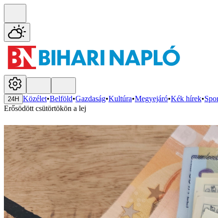
Közélet
•
Belföld
•
Gazdaság
•
Kultúra
•
Megyejáró
•
Kék hírek
•
Spor
24H
Erősödött csütörtökön a lej