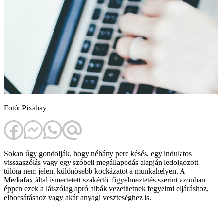
Fotó: Pixabay
Sokan úgy gondolják, hogy néhány perc késés, egy indulatos
visszaszólás vagy egy szóbeli megállapodás alapján ledolgozott
túlóra nem jelent különösebb kockázatot a munkahelyen. A
Mediafax által ismertetett szakértői figyelmeztetés szerint azonban
éppen ezek a látszólag apró hibák vezethetnek fegyelmi eljáráshoz,
elbocsátáshoz vagy akár anyagi veszteséghez is.