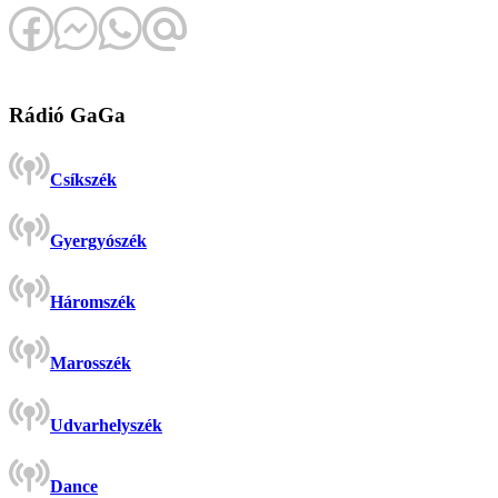
Rádió GaGa
Csíkszék
Gyergyószék
Háromszék
Marosszék
Udvarhelyszék
Dance