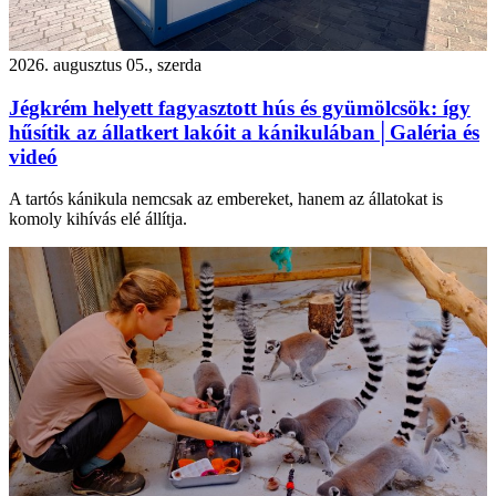
2026. augusztus 05., szerda
Jégkrém helyett fagyasztott hús és gyümölcsök: így
hűsítik az állatkert lakóit a kánikulában│Galéria és
videó
A tartós kánikula nemcsak az embereket, hanem az állatokat is
komoly kihívás elé állítja.