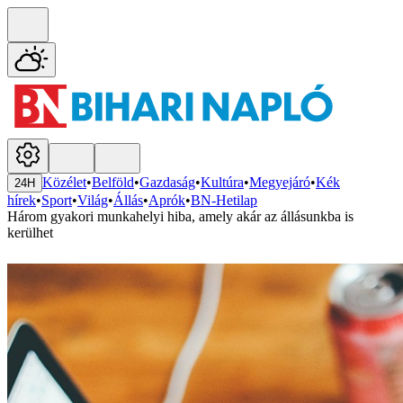
Közélet
•
Belföld
•
Gazdaság
•
Kultúra
•
Megyejáró
•
Kék
24H
hírek
•
Sport
•
Világ
•
Állás
•
Aprók
•
BN-Hetilap
Három gyakori munkahelyi hiba, amely akár az állásunkba is
kerülhet