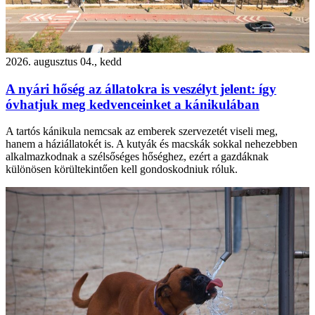
2026. augusztus 04., kedd
A nyári hőség az állatokra is veszélyt jelent: így
óvhatjuk meg kedvenceinket a kánikulában
A tartós kánikula nemcsak az emberek szervezetét viseli meg,
hanem a háziállatokét is. A kutyák és macskák sokkal nehezebben
alkalmazkodnak a szélsőséges hőséghez, ezért a gazdáknak
különösen körültekintően kell gondoskodniuk róluk.