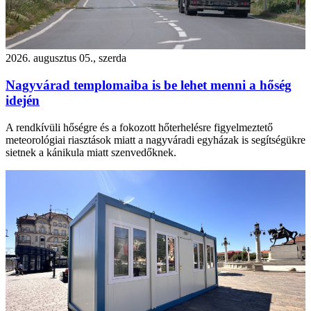
2026. augusztus 05., szerda
Nagyvárad templomaiba is be lehet menni a hőség
idején
A rendkívüli hőségre és a fokozott hőterhelésre figyelmeztető
meteorológiai riasztások miatt a nagyváradi egyházak is segítségükre
sietnek a kánikula miatt szenvedőknek.