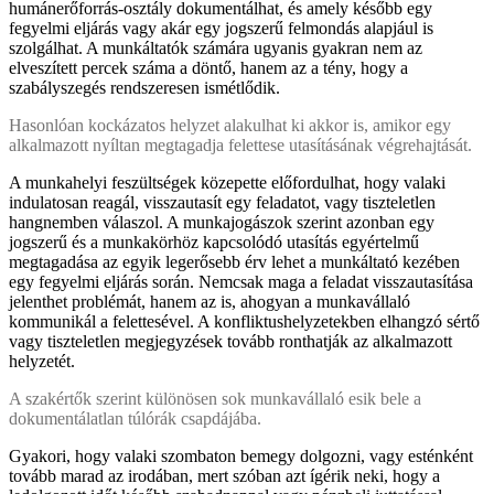
humánerőforrás-osztály dokumentálhat, és amely később egy
fegyelmi eljárás vagy akár egy jogszerű felmondás alapjául is
szolgálhat. A munkáltatók számára ugyanis gyakran nem az
elveszített percek száma a döntő, hanem az a tény, hogy a
szabályszegés rendszeresen ismétlődik.
Hasonlóan kockázatos helyzet alakulhat ki akkor is, amikor egy
alkalmazott nyíltan megtagadja felettese utasításának végrehajtását.
A munkahelyi feszültségek közepette előfordulhat, hogy valaki
indulatosan reagál, visszautasít egy feladatot, vagy tiszteletlen
hangnemben válaszol. A munkajogászok szerint azonban egy
jogszerű és a munkakörhöz kapcsolódó utasítás egyértelmű
megtagadása az egyik legerősebb érv lehet a munkáltató kezében
egy fegyelmi eljárás során. Nemcsak maga a feladat visszautasítása
jelenthet problémát, hanem az is, ahogyan a munkavállaló
kommunikál a felettesével. A konfliktushelyzetekben elhangzó sértő
vagy tiszteletlen megjegyzések tovább ronthatják az alkalmazott
helyzetét.
A szakértők szerint különösen sok munkavállaló esik bele a
dokumentálatlan túlórák csapdájába.
Gyakori, hogy valaki szombaton bemegy dolgozni, vagy esténként
tovább marad az irodában, mert szóban azt ígérik neki, hogy a