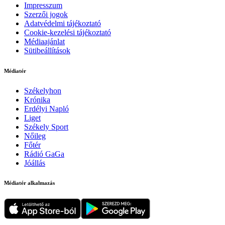
Impresszum
Szerzői jogok
Adatvédelmi tájékoztató
Cookie-kezelési tájékoztató
Médiaajánlat
Sütibeállítások
Médiatér
Székelyhon
Krónika
Erdélyi Napló
Liget
Székely Sport
Nőileg
Főtér
Rádió GaGa
Jóállás
Médiatér alkalmazás