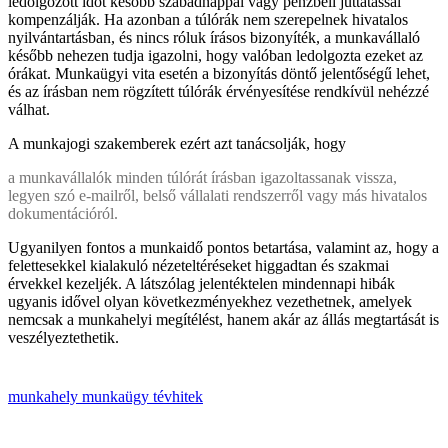
ledolgozott időt később szabadnappal vagy pénzbeli juttatással
kompenzálják. Ha azonban a túlórák nem szerepelnek hivatalos
nyilvántartásban, és nincs róluk írásos bizonyíték, a munkavállaló
később nehezen tudja igazolni, hogy valóban ledolgozta ezeket az
órákat. Munkaügyi vita esetén a bizonyítás döntő jelentőségű lehet,
és az írásban nem rögzített túlórák érvényesítése rendkívül nehézzé
válhat.
A munkajogi szakemberek ezért azt tanácsolják, hogy
a munkavállalók minden túlórát írásban igazoltassanak vissza,
legyen szó e-mailről, belső vállalati rendszerről vagy más hivatalos
dokumentációról.
Ugyanilyen fontos a munkaidő pontos betartása, valamint az, hogy a
felettesekkel kialakuló nézeteltéréseket higgadtan és szakmai
érvekkel kezeljék. A látszólag jelentéktelen mindennapi hibák
ugyanis idővel olyan következményekhez vezethetnek, amelyek
nemcsak a munkahelyi megítélést, hanem akár az állás megtartását is
veszélyeztethetik.
munkahely
munkaügy
tévhitek