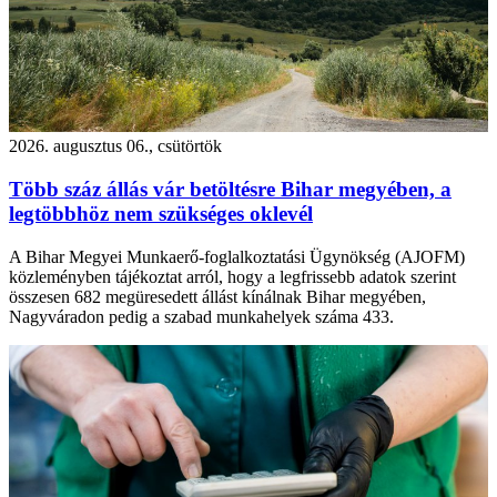
2026. augusztus 06., csütörtök
Több száz állás vár betöltésre Bihar megyében, a
legtöbbhöz nem szükséges oklevél
A Bihar Megyei Munkaerő-foglalkoztatási Ügynökség (AJOFM)
közleményben tájékoztat arról, hogy a legfrissebb adatok szerint
összesen 682 megüresedett állást kínálnak Bihar megyében,
Nagyváradon pedig a szabad munkahelyek száma 433.