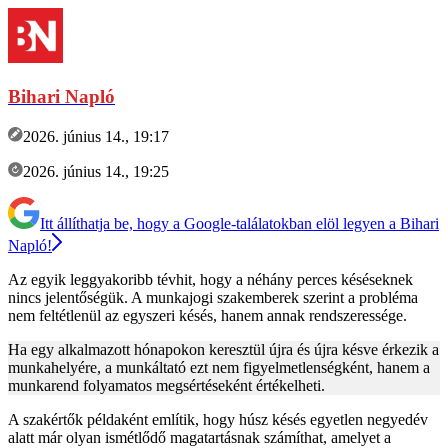
Bihari Napló
2026. június 14., 19:17
2026. június 14., 19:25
Itt állíthatja be, hogy a Google-találatokban elöl legyen a Bihari
Napló!
Az egyik leggyakoribb tévhit, hogy a néhány perces késéseknek
nincs jelentőségük. A munkajogi szakemberek szerint a probléma
nem feltétlenül az egyszeri késés, hanem annak rendszeressége.
Ha egy alkalmazott hónapokon keresztül újra és újra késve érkezik a
munkahelyére, a munkáltató ezt nem figyelmetlenségként, hanem a
munkarend folyamatos megsértéseként értékelheti.
A szakértők példaként említik, hogy húsz késés egyetlen negyedév
alatt már olyan ismétlődő magatartásnak számíthat, amelyet a