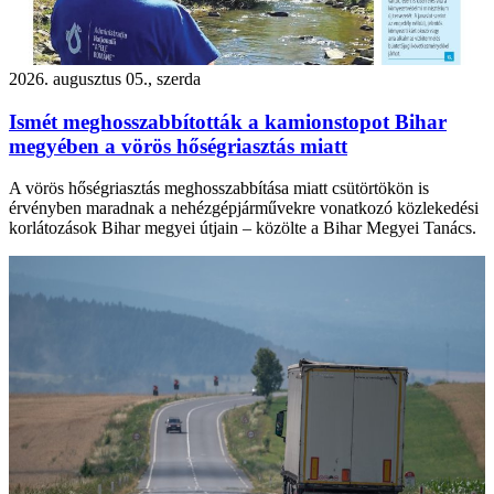
2026. augusztus 05., szerda
Ismét meghosszabbították a kamionstopot Bihar
megyében a vörös hőségriasztás miatt
A vörös hőségriasztás meghosszabbítása miatt csütörtökön is
érvényben maradnak a nehézgépjárművekre vonatkozó közlekedési
korlátozások Bihar megyei útjain – közölte a Bihar Megyei Tanács.