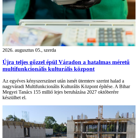
2026. augusztus 05., szerda
Újra teljes gőzzel épül Váradon a hatalmas méretű
multifunkcionális kulturális központ
Az egyéves kényszerszünet után ismét ütemterv szerint halad a
nagyváradi Multifunkcionális Kulturális Központ építése. A Bihar
Megyei Tanács 155 millió lejes beruházása 2027 októberére
készülhet el.