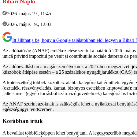
Bihari Napló
2026. május 19., 11:45
2026. május 19., 12:03
Itt állíthatja be, hogy a Google-találatokban elöl legyen a Bihari
Az adóhatóság (ANAF) emlékeztetése szerint a határidő 2026. május 25
unică privind impozitul pe venit și contribuțiile sociale datorate de per
Az adóbevallásban a magánszemélyeknek a 2025-ben megszerzett jövede
küszöbök átlépése esetén – a 25 százalékos nyugdíjjárulékot (CAS) és
A kötelezettség többek között az alábbi kategóriákat érintheti: egyé
(osztalék, részvényeladás, kamat, bizonyos esetekben kriptovaluta)
„alte surse” (egyéb forrásból származó jövedelmek) kategóriát is bi
Az ANAF szerint azoknak is szükségük lehet a nyilatkozat benyújtására
egészségügyi rendszerben.
Korábban írtuk
A bevallást többféleképpen lehet benyújtani. A legegyszerűbb megoldás 