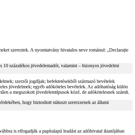
lmeket szereztek. A nyomtatvány hivatalos neve románul: „Declarație
es 10 százalékos jövedelemadót, valamint – bizonyos jövedelmi
delmek; szerzői jogdíjak; befektetésekből származó bevételek
teles jövedelmek; egyéb adóköteles bevételek. Az adóhatóság külön
elműen a megszokott jövedelemtípusok közé, de adókötelesnek számít.
rdekében, hogy biztosított státuszt szerezzenek az állami
ábbra is elfogadják a papíralapú leadást az adóhivatal iktatójában