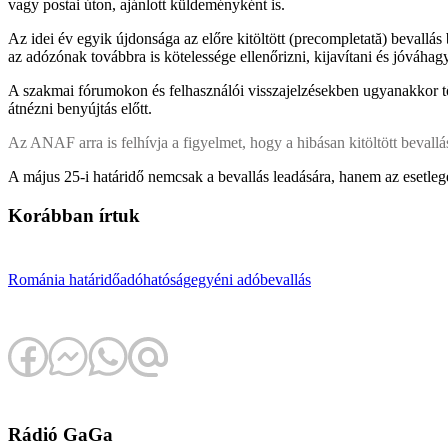
vagy postai úton, ajánlott küldeményként is.
Az idei év egyik újdonsága az előre kitöltött (precompletată) beval
az adózónak továbbra is kötelessége ellenőrizni, kijavítani és jóváhag
A szakmai fórumokon és felhasználói visszajelzésekben ugyanakkor több
átnézni benyújtás előtt.
Az ANAF arra is felhívja a figyelmet, hogy a hibásan kitöltött bevallás
A május 25-i határidő nemcsak a bevallás leadására, hanem az esetlege
Korábban írtuk
Románia
határidő
adóhatóság
egyéni adóbevallás
Rádió GaGa