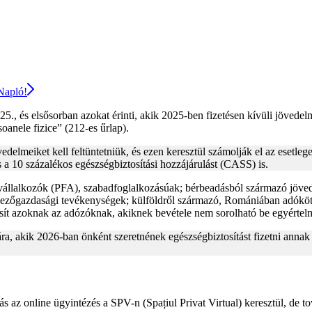
 Napló!
., és elsősorban azokat érinti, akik 2025-ben fizetésen kívüli jövede
soanele fizice” (212-es űrlap).
lmeiket kell feltüntetniük, és ezen keresztül számolják el az esetleg
 a 10 százalékos egészségbiztosítási hozzájárulást (CASS) is.
ni vállalkozók (PFA), szabadfoglalkozásúak; bérbeadásból származó jöve
; mezőgazdasági tevékenységek; külföldről származó, Romániában adókö
ztosít azoknak az adózóknak, akiknek bevétele nem sorolható be egyért
, akik 2026-ban önként szeretnének egészségbiztosítást fizetni annak é
az online ügyintézés a SPV-n (Spațiul Privat Virtual) keresztül, de tov