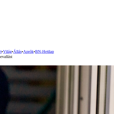
t
•
Világ
•
Állás
•
Aprók
•
BN-Hetilap
evallást