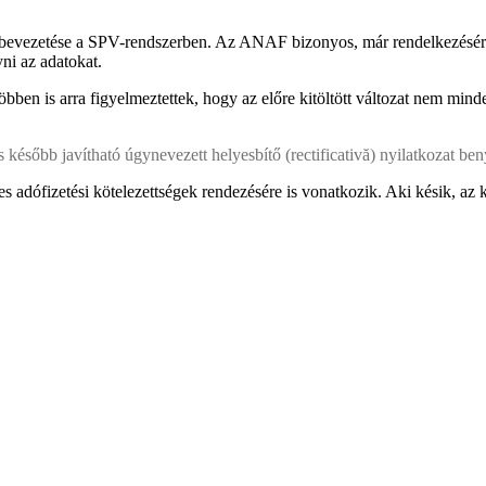
lás bevezetése a SPV-rendszerben. Az ANAF bizonyos, már rendelkezésér
yni az adatokat.
en is arra figyelmeztettek, hogy az előre kitöltött változat nem minde
 később javítható úgynevezett helyesbítő (rectificativă) nyilatkozat ben
s adófizetési kötelezettségek rendezésére is vonatkozik. Aki késik, az