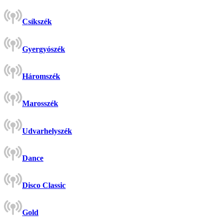
Csíkszék
Gyergyószék
Háromszék
Marosszék
Udvarhelyszék
Dance
Disco Classic
Gold