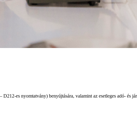
 D212-es nyomtatvány) benyújtására, valamint az esetleges adó- és járu