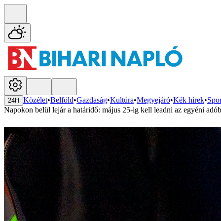
Közélet
•
Belföld
•
Gazdaság
•
Kultúra
•
Megyejáró
•
Kék hírek
•
Spor
24H
Napokon belül lejár a határidő: május 25-ig kell leadni az egyéni adób