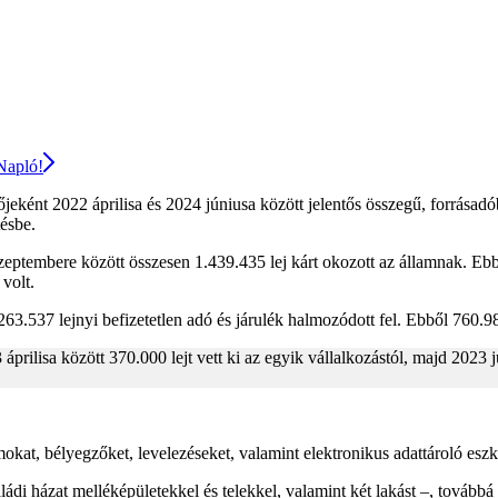
 Napló!
jeként 2022 áprilisa és 2024 júniusa között jelentős összegű, forrásadó
tésbe.
zeptembere között összesen 1.439.435 lej kárt okozott az államnak. Ebb
volt.
.263.537 lejnyi befizetetlen adó és járulék halmozódott fel. Ebből 760
áprilisa között 370.000 lejt vett ki az egyik vállalkozástól, majd 2023 j
t, bélyegzőket, levelezéseket, valamint elektronikus adattároló eszkö
ládi házat melléképületekkel és telekkel, valamint két lakást –, tovább