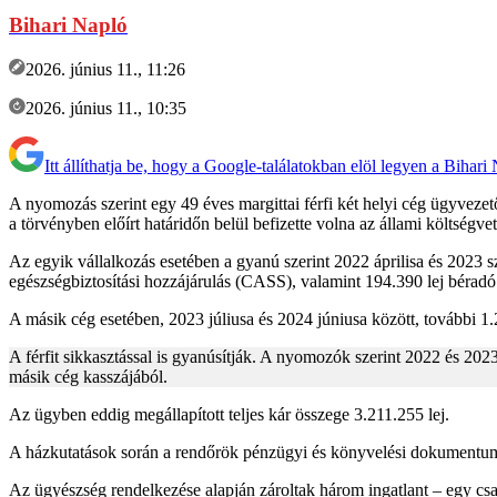
Bihari Napló
2026. június 11., 11:26
2026. június 11., 10:35
Itt állíthatja be, hogy a Google-találatokban elöl legyen a Bihari
A nyomozás szerint egy 49 éves margittai férfi két helyi cég ügyvezető
a törvényben előírt határidőn belül befizette volna az állami költségve
Az egyik vállalkozás esetében a gyanú szerint 2022 áprilisa és 2023 s
egészségbiztosítási hozzájárulás (CASS), valamint 194.390 lej béradó 
A másik cég esetében, 2023 júliusa és 2024 júniusa között, további 1
A férfit sikkasztással is gyanúsítják. A nyomozók szerint 2022 és 2023 
másik cég kasszájából.
Az ügyben eddig megállapított teljes kár összege 3.211.255 lej.
A házkutatások során a rendőrök pénzügyi és könyvelési dokumentumoka
Az ügyészség rendelkezése alapján zároltak három ingatlant – egy csa