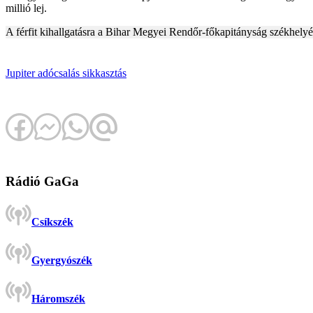
millió lej.
A férfit kihallgatásra a Bihar Megyei Rendőr-főkapitányság székhelyér
Jupiter
adócsalás
sikkasztás
Rádió GaGa
Csíkszék
Gyergyószék
Háromszék