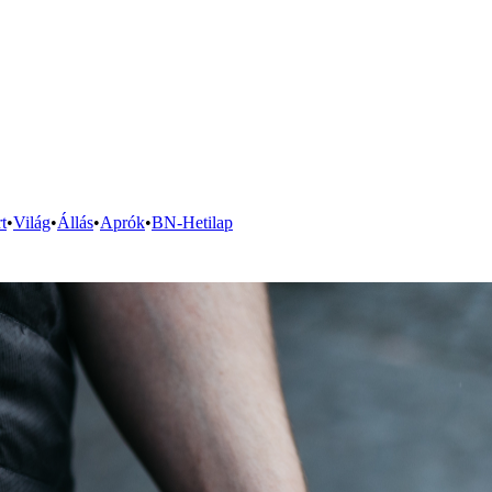
t
•
Világ
•
Állás
•
Aprók
•
BN-Hetilap