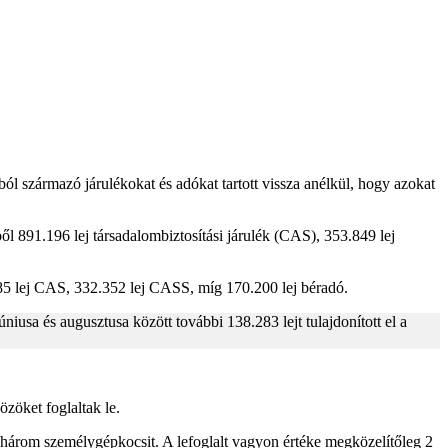
ból származó járulékokat és adókat tartott vissza anélkül, hogy azokat
ől 891.196 lej társadalombiztosítási járulék (CAS), 353.849 lej
.985 lej CAS, 332.352 lej CASS, míg 170.200 lej béradó.
úniusa és augusztusa között további 138.283 lejt tulajdonított el a
zöket foglaltak le.
á három személygépkocsit. A lefoglalt vagyon értéke megközelítőleg 2