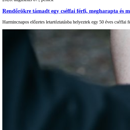
Rendőrökre támadt egy cséffai férfi, megharapta és m
Harmincnapos előzetes letartóztatásba helyeztek egy 50 éves cséffai fé