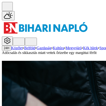
Közélet
•
Belföld
•
Gazdaság
•
Kultúra
•
Megyejáró
•
Kék hírek
•
Spor
24H
Adócsalás és sikkasztás miatt vettek őrizetbe egy margittai férfit