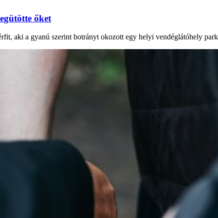
egütötte őket
rfit, aki a gyanú szerint botrányt okozott egy helyi vendéglátóhely park