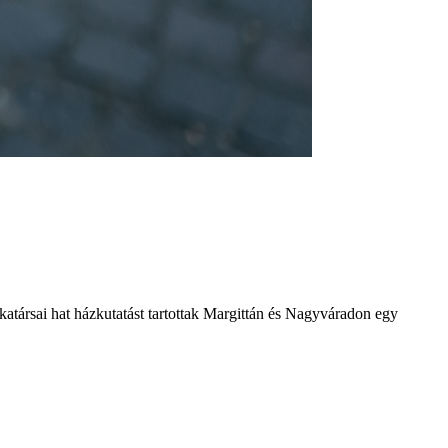
atársai hat házkutatást tartottak Margittán és Nagyváradon egy