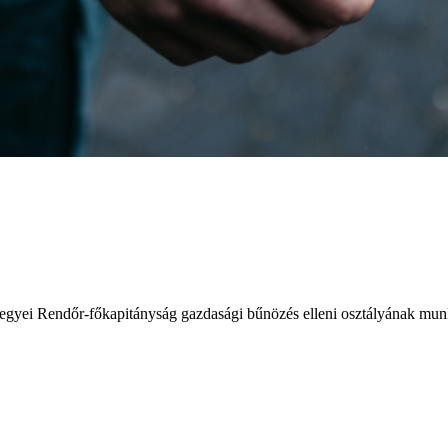
Megyei Rendőr-főkapitányság gazdasági bűnözés elleni osztályának munk