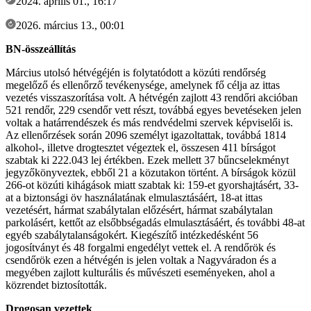
2024. április 01., 16:17
2026. március 13., 00:01
BN-összeállítás
Március utolsó hétvégéjén is folytatódott a közúti rendőrség
megelőző és ellenőrző tevékenysége, amelynek fő célja az ittas
vezetés visszaszorítása volt. A hétvégén zajlott 43 rendőri akcióban
521 rendőr, 229 csendőr vett részt, továbbá egyes bevetéseken jelen
voltak a határrendészek és más rendvédelmi szervek képviselői is.
Az ellenőrzések során 2096 személyt igazoltattak, továbbá 1814
alkohol-, illetve drogtesztet végeztek el, összesen 411 bírságot
szabtak ki 222.043 lej értékben. Ezek mellett 37 bűncselekményt
jegyzőkönyveztek, ebből 21 a közutakon történt. A bírságok közül
266-ot közúti kihágások miatt szabtak ki: 159-et gyorshajtásért, 33-
at a biztonsági öv használatának elmulasztásáért, 18-at ittas
vezetésért, hármat szabálytalan előzésért, hármat szabálytalan
parkolásért, kettőt az elsőbbségadás elmulasztásáért, és további 48-at
egyéb szabálytalanságokért. Kiegészítő intézkedésként 56
jogosítványt és 48 forgalmi engedélyt vettek el. A rendőrök és
csendőrök ezen a hétvégén is jelen voltak a Nagyváradon és a
megyében zajlott kulturális és művészeti eseményeken, ahol a
közrendet biztosították.
Drogosan vezettek