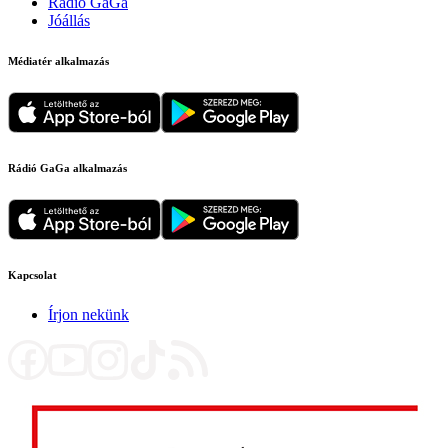
Rádió GaGa
Jóállás
Médiatér alkalmazás
Rádió GaGa alkalmazás
Kapcsolat
Írjon nekünk