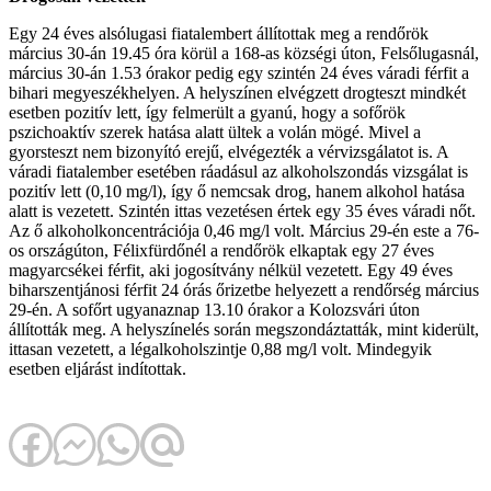
Egy 24 éves alsólugasi fiatalembert állítottak meg a rendőrök
március 30-án 19.45 óra körül a 168-as községi úton, Felsőlugasnál,
március 30-án 1.53 órakor pedig egy szintén 24 éves váradi férfit a
bihari megyeszékhelyen. A helyszínen elvégzett drogteszt mindkét
esetben pozitív lett, így felmerült a gyanú, hogy a sofőrök
pszichoaktív szerek hatása alatt ültek a volán mögé. Mivel a
gyorsteszt nem bizonyító erejű, elvégezték a vérvizsgálatot is. A
váradi fiatalember esetében ráadásul az alkoholszondás vizsgálat is
pozitív lett (0,10 mg/l), így ő nemcsak drog, hanem alkohol hatása
alatt is vezetett. Szintén ittas vezetésen értek egy 35 éves váradi nőt.
Az ő alkoholkoncentrációja 0,46 mg/l volt. Március 29-én este a 76-
os országúton, Félixfürdőnél a rendőrök elkaptak egy 27 éves
magyarcsékei férfit, aki jogosítvány nélkül vezetett. Egy 49 éves
biharszentjánosi férfit 24 órás őrizetbe helyezett a rendőrség március
29-én. A sofőrt ugyanaznap 13.10 órakor a Kolozsvári úton
állították meg. A helyszínelés során megszondáztatták, mint kiderült,
ittasan vezetett, a légalkoholszintje 0,88 mg/l volt. Mindegyik
esetben eljárást indítottak.