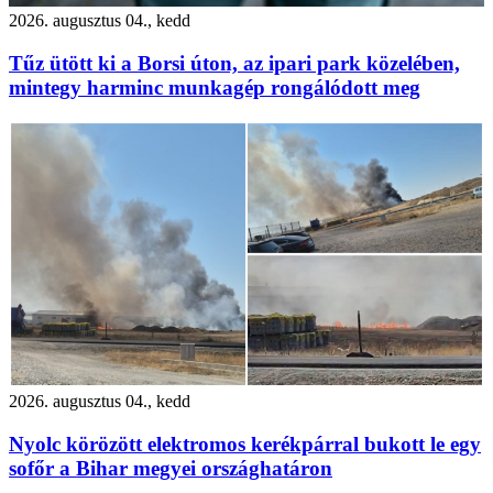
2026. augusztus 04., kedd
Tűz ütött ki a Borsi úton, az ipari park közelében,
mintegy harminc munkagép rongálódott meg
2026. augusztus 04., kedd
Nyolc körözött elektromos kerékpárral bukott le egy
sofőr a Bihar megyei országhatáron