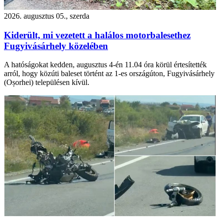
2026. augusztus 05., szerda
Kiderült, mi vezetett a halálos motorbalesethez
Fugyivásárhely közelében
A hatóságokat kedden, augusztus 4-én 11.04 óra körül értesítették
arról, hogy közúti baleset történt az 1-es országúton, Fugyivásárhely
(Oșorhei) településen kívül.