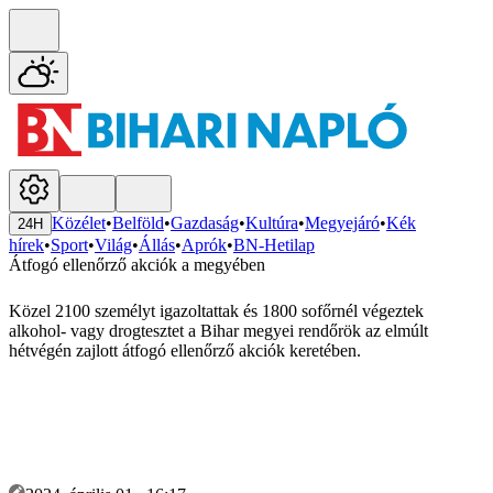
Közélet
•
Belföld
•
Gazdaság
•
Kultúra
•
Megyejáró
•
Kék
24H
hírek
•
Sport
•
Világ
•
Állás
•
Aprók
•
BN-Hetilap
Átfogó ellenőrző akciók a megyében
Közel 2100 személyt igazoltattak és 1800 sofőrnél végeztek
alkohol- vagy drogtesztet a Bihar megyei rendőrök az elmúlt
hétvégén zajlott átfogó ellenőrző akciók keretében.