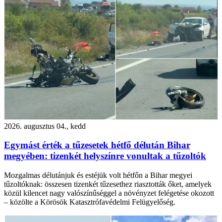
2026. augusztus 04., kedd
Egymást érték a tűzesetek hétfő délután Bihar
megyében: tizenkét helyszínre vonultak a tűzoltók
Mozgalmas délutánjuk és estéjük volt hétfőn a Bihar megyei
tűzoltóknak: összesen tizenkét tűzesethez riasztották őket, amelyek
közül kilencet nagy valószínűséggel a növényzet felégetése okozott
– közölte a Körösök Katasztrófavédelmi Felügyelőség.