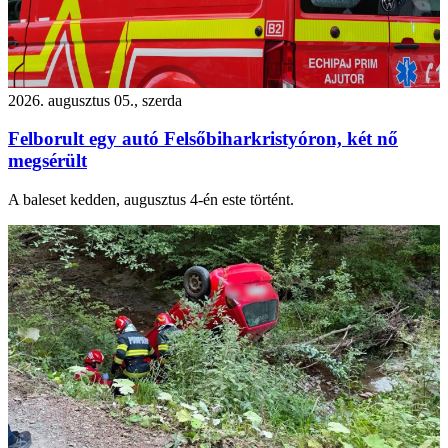
2026. augusztus 05., szerda
Felborult egy autó Felsőbiharkristyóron, két nő
megsérült
A baleset kedden, augusztus 4-én este történt.