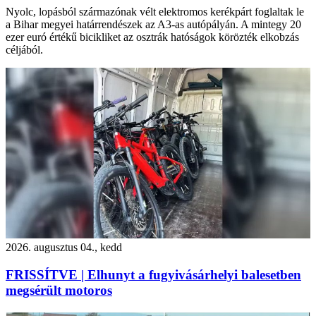
Nyolc, lopásból származónak vélt elektromos kerékpárt foglaltak le
a Bihar megyei határrendészek az A3-as autópályán. A mintegy 20
ezer euró értékű bicikliket az osztrák hatóságok körözték elkobzás
céljából.
2026. augusztus 04., kedd
FRISSÍTVE | Elhunyt a fugyivásárhelyi balesetben
megsérült motoros