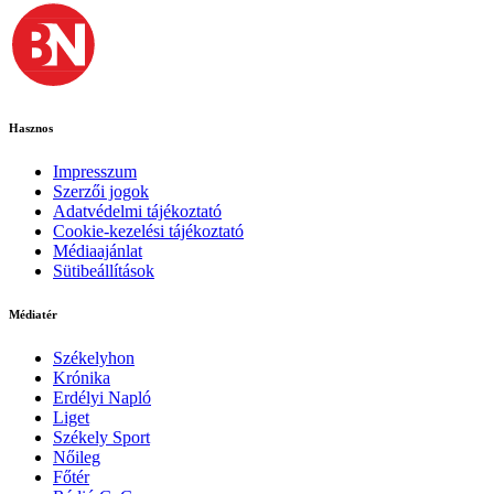
Hasznos
Impresszum
Szerzői jogok
Adatvédelmi tájékoztató
Cookie-kezelési tájékoztató
Médiaajánlat
Sütibeállítások
Médiatér
Székelyhon
Krónika
Erdélyi Napló
Liget
Székely Sport
Nőileg
Főtér