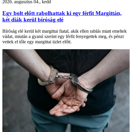
2026. augusztus 04., kedd
Egy bolt előtt rabolhattak ki egy férfit Margittán,
két diák kerül bíróság elé
Bíróság elé kerül két margittai fiatal, akik ellen rablás miatt emeltek
vádat, miután a gyanú szerint egy férfit fenyegettek meg, és pénzt
vettek el tőle egy margittai üzlet előtt.