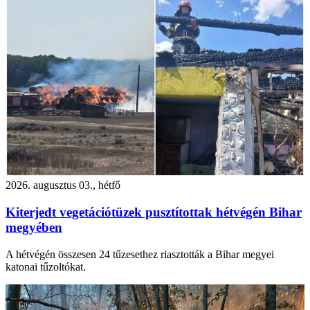
2026. augusztus 03., hétfő
Kiterjedt vegetációtüzek pusztítottak hétvégén Bihar
megyében
A hétvégén összesen 24 tűzesethez riasztották a Bihar megyei
katonai tűzoltókat.