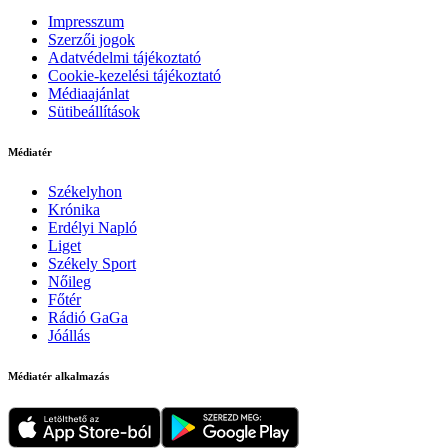
Impresszum
Szerzői jogok
Adatvédelmi tájékoztató
Cookie-kezelési tájékoztató
Médiaajánlat
Sütibeállítások
Médiatér
Székelyhon
Krónika
Erdélyi Napló
Liget
Székely Sport
Nőileg
Főtér
Rádió GaGa
Jóállás
Médiatér alkalmazás