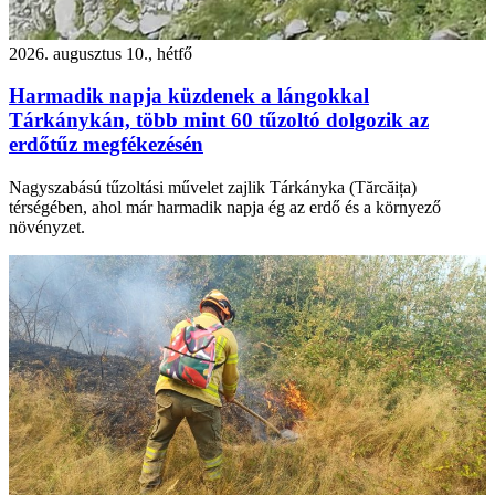
2026. augusztus 10., hétfő
Harmadik napja küzdenek a lángokkal
Tárkánykán, több mint 60 tűzoltó dolgozik az
erdőtűz megfékezésén
Nagyszabású tűzoltási művelet zajlik Tárkányka (Tărcăița)
térségében, ahol már harmadik napja ég az erdő és a környező
növényzet.