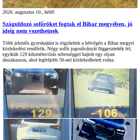
2026. augusztus 10., hétfő
Száguldozó sofőröket fogtak el Bihar megyében, jó
ideig nem vezethetnek
Több jelentős gyorshajtást is rögzítettek a hétvégén a Bihar megyei
közlekedési rendőrök. Négy sofőr jogosítványát függesztették fel,
egyikük 129 kilométer/órás sebességgel hajtott egy olyan
útszakaszon, ahol legfeljebb 50-nel közlekedhetett volna.