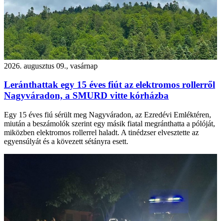
2026. augusztus 09., vasárnap
Leránthattak egy 15 éves fiút az elektromos rollerről
Nagyváradon, a SMURD vitte kórházba
Egy 15 éves fiú sérült meg Nagyváradon, az Ezredévi Emléktéren,
miután a beszámolók szerint egy másik fiatal megránthatta a pólóját,
miközben elektromos rollerrel haladt. A tinédzser elvesztette az
egyensúlyát és a kövezett sétányra esett.