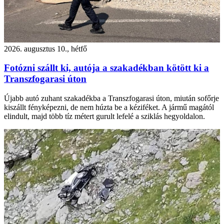
2026. augusztus 10., hétfő
Fotózni szállt ki, autója a szakadékban kötött ki a
Transzfogarasi úton
Újabb autó zuhant szakadékba a Transzfogarasi úton, miután sofőrje
kiszállt fényképezni, de nem húzta be a kéziféket. A jármű magától
elindult, majd több tíz métert gurult lefelé a sziklás hegyoldalon.