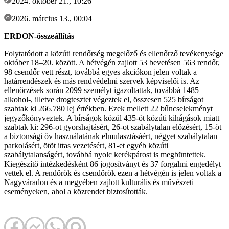
2024. október 21., 10:26
2026. március 13., 00:04
ERDON-összeállítás
Folytatódott a közúti rendőrség megelőző és ellenőrző tevékenysége
október 18–20. között. A hétvégén zajlott 53 bevetésen 563 rendőr,
98 csendőr vett részt, továbbá egyes akciókon jelen voltak a
határrendészek és más rendvédelmi szervek képviselői is. Az
ellenőrzések során 2099 személyt igazoltattak, továbbá 1485
alkohol-, illetve drogtesztet végeztek el, összesen 525 bírságot
szabtak ki 266.780 lej értékben. Ezek mellett 22 bűncselekményt
jegyzőkönyveztek. A bírságok közül 435-öt közúti kihágások miatt
szabtak ki: 296-ot gyorshajtásért, 26-ot szabálytalan előzésért, 15-öt
a biztonsági öv használatának elmulasztásáért, négyet szabálytalan
parkolásért, ötöt ittas vezetésért, 81-et egyéb közúti
szabálytalanságért, továbbá nyolc kerékpárost is megbüntettek.
Kiegészítő intézkedésként 86 jogosítványt és 37 forgalmi engedélyt
vettek el. A rendőrök és csendőrök ezen a hétvégén is jelen voltak a
Nagyváradon és a megyében zajlott kulturális és művészeti
eseményeken, ahol a közrendet biztosították.