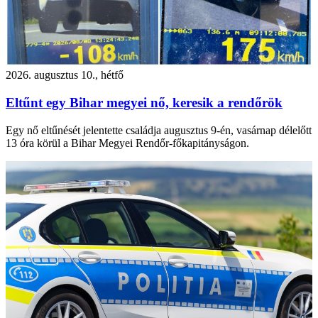
2026. augusztus 10., hétfő
Eltűnt egy Bihar megyei nő, keresik a rendőrök
Egy nő eltűnését jelentette családja augusztus 9-én, vasárnap délelőtt
13 óra körül a Bihar Megyei Rendőr-főkapitányságon.