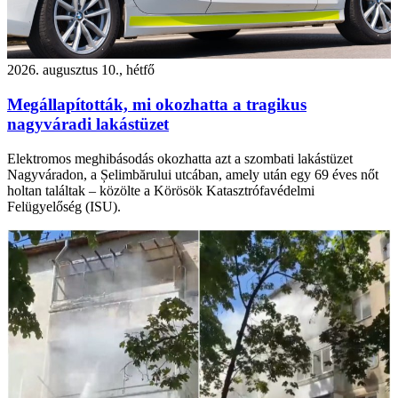
2026. augusztus 10., hétfő
Megállapították, mi okozhatta a tragikus
nagyváradi lakástüzet
Elektromos meghibásodás okozhatta azt a szombati lakástüzet
Nagyváradon, a Șelimbărului utcában, amely után egy 69 éves nőt
holtan találtak – közölte a Körösök Katasztrófavédelmi
Felügyelőség (ISU).