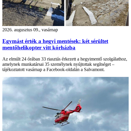
2026. augusztus 09., vasárnap
Egymást érték a hegyi mentések: két sérültet
mentőhelikopter vitt kórházba
Az elmúlt 24 órában 33 riasztás érkezett a hegyimentő szolgálathoz,
amelynek munkatársai 35 személynek nyújtottak segítséget –
tájékoztatott vasárnap a Facebook-oldalán a Salvamont.