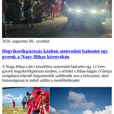
2026. augusztus 08., szombat
Hegyikerékpározás közben szenvedett balesetet egy
gyerek a Nagy-Bihar környékén
A Nagy-Bihar-csúcs közelében szenvedett balesetet egy 12 éves
gyerek hegyikerékpározás közben, a sérültet a Bihar-hágón (Vârtop)
szolgálatot teljesítő hegyimentők szállították arra a helyszínre, ahol
biztonságosan le tudott szállni a mentőhelikopter.