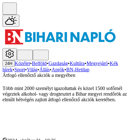
Közélet
•
Belföld
•
Gazdaság
•
Kultúra
•
Megyejáró
•
Kék
24H
hírek
•
Sport
•
Világ
•
Állás
•
Aprók
•
BN-Hetilap
Átfogó ellenőrző akciók a megyében
Több mint 2000 személyt igazoltattak és közel 1500 sofőrnél
végeztek alkohol- vagy drogtesztet a Bihar megyei rendőrök az
elmúlt hétvégén zajlott átfogó ellenőrző akciók keretében.