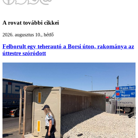
A rovat további cikkei
2026. augusztus 10., hétfő
Felborult egy teherautó a Borsi úton, rakománya az
úttestre szóródott