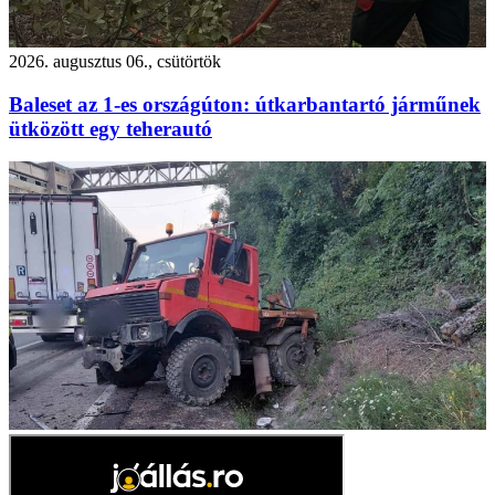
2026. augusztus 06., csütörtök
Baleset az 1-es országúton: útkarbantartó járműnek
ütközött egy teherautó