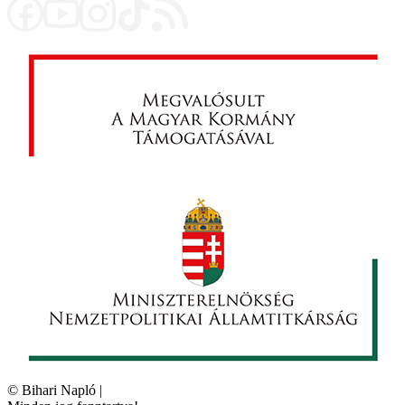
©
Bihari Napló
|