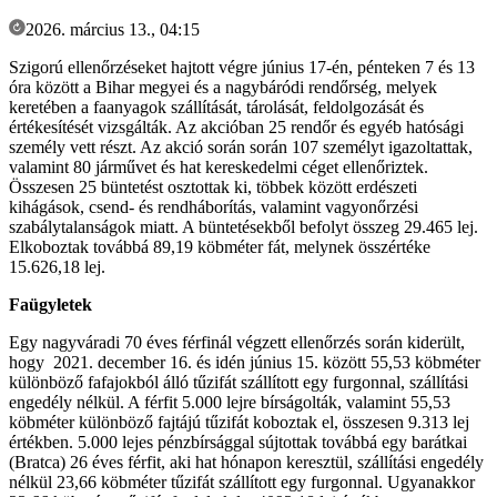
2026. március 13., 04:15
Szigorú ellenőrzéseket hajtott végre június 17-én, pénteken 7 és 13
óra között a Bihar megyei és a nagybáródi rendőrség, melyek
keretében a faanyagok szállítását, tárolását, feldolgozását és
értékesítését vizsgálták. Az akcióban 25 rendőr és egyéb hatósági
személy vett részt. Az akció során során 107 személyt igazoltattak,
valamint 80 járművet és hat kereskedelmi céget ellenőriztek.
Összesen 25 büntetést osztottak ki, többek között erdészeti
kihágások, csend- és rendháborítás, valamint vagyonőrzési
szabálytalanságok miatt. A büntetésekből befolyt összeg 29.465 lej.
Elkoboztak továbbá 89,19 köbméter fát, melynek összértéke
15.626,18 lej.
Faügyletek
Egy nagyváradi 70 éves férfinál végzett ellenőrzés során kiderült,
hogy 2021. december 16. és idén június 15. között 55,53 köbméter
különböző fafajokból álló tűzifát szállított egy furgonnal, szállítási
engedély nélkül. A férfit 5.000 lejre bírságolták, valamint 55,53
köbméter különböző fajtájú tűzifát koboztak el, összesen 9.313 lej
értékben. 5.000 lejes pénzbírsággal sújtottak továbbá egy barátkai
(Bratca) 26 éves férfit, aki hat hónapon keresztül, szállítási engedély
nélkül 23,66 köbméter tűzifát szállított egy furgonnal. Ugyanakkor