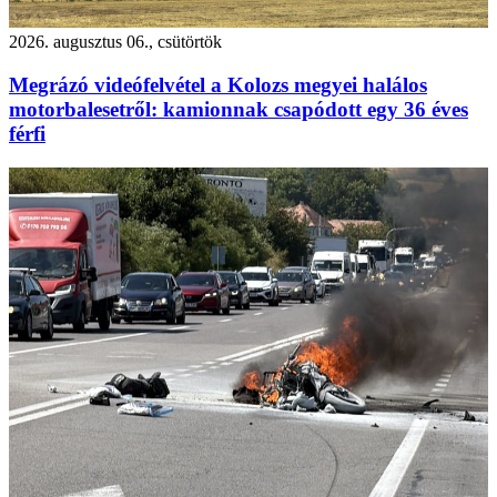
2026. augusztus 06., csütörtök
Megrázó videófelvétel a Kolozs megyei halálos
motorbalesetről: kamionnak csapódott egy 36 éves
férfi