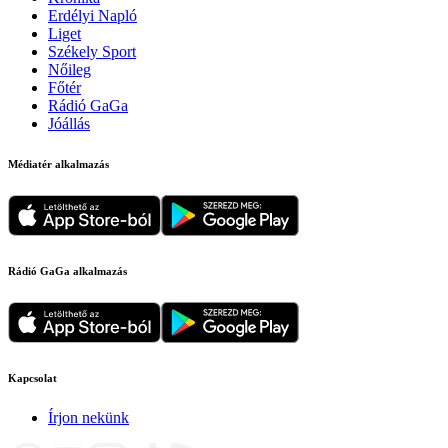
Erdélyi Napló
Liget
Székely Sport
Nőileg
Főtér
Rádió GaGa
Jóállás
Médiatér alkalmazás
Rádió GaGa alkalmazás
Kapcsolat
Írjon nekünk