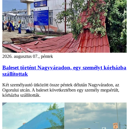
2026. augusztus 07., péntek
Baleset történt Nagyváradon, egy személyt kórházba
szállítottak
Két személyautó ütközött össze péntek délután Nagyváradon, az
Ogorului utcán. A baleset következtében egy személy megsérült,
kórházba szállították.