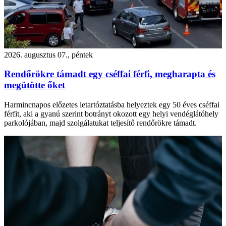
2026. augusztus 07., péntek
Rendőrökre támadt egy cséffai férfi, megharapta és
megütötte őket
Harmincnapos előzetes letartóztatásba helyeztek egy 50 éves cséffai
férfit, aki a gyanú szerint botrányt okozott egy helyi vendéglátóhely
parkolójában, majd szolgálatukat teljesítő rendőrökre támadt.