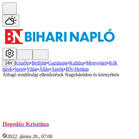
Közélet
•
Belföld
•
Gazdaság
•
Kultúra
•
Megyejáró
•
Kék
24H
hírek
•
Sport
•
Világ
•
Állás
•
Aprók
•
BN-Hetilap
Átfogó rendőrségi ellenőrzések Nagybáródon és környékén
Hegedűs Krisztina
2022. június 20., 07:00