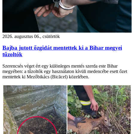
2026. augusztus 06., csütörtök
Bajba jutott őzgidát mentettek ki a Bihar megyei
tűzoltók
Szerencsés véget ért egy különleges mentés szerda este Bihar
megyében: a tűzoltók egy használaton kívüli medencébe esett őzet
mentettek ki Mezőbikács (Bicăcel) közelében.