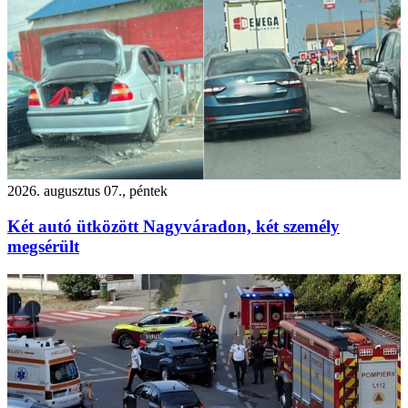
2026. augusztus 07., péntek
Két autó ütközött Nagyváradon, két személy
megsérült