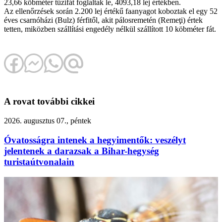
23,66 köbméter tűzifát foglaltak le, 4093,18 lej értékben.
Az ellenőrzések során 2.200 lej értékű faanyagot koboztak el egy 52
éves csarnóházi (Bulz) férfitől, akit pálosremetén (Remeţi) értek
tetten, miközben szállítási engedély nélkül szállított 10 köbméter fát.
A rovat további cikkei
2026. augusztus 07., péntek
Óvatosságra intenek a hegyimentők: veszélyt
jelentenek a darazsak a Bihar-hegység
turistaútvonalain