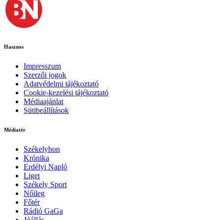
Hasznos
Impresszum
Szerzői jogok
Adatvédelmi tájékoztató
Cookie-kezelési tájékoztató
Médiaajánlat
Sütibeállítások
Médiatér
Székelyhon
Krónika
Erdélyi Napló
Liget
Székely Sport
Nőileg
Főtér
Rádió GaGa
Jóállás