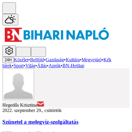
Közélet
•
Belföld
•
Gazdaság
•
Kultúra
•
Megyejáró
•
Kék
24H
hírek
•
Sport
•
Világ
•
Állás
•
Aprók
•
BN-Hetilap
Hegedűs Krisztina
2022. szeptember 29., csütörtök
Szünetel a melegvíz-szolgáltatás