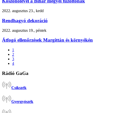
Köszönőlevél a Bihar megyei tűzoltónak
2022. augusztus 23., kedd
Rendhagyó dekoráció
2022. augusztus 19., péntek
Átfogó ellenőrzések Margittán és környékén
1
2
3
4
Rádió GaGa
Csíkszék
Gyergyószék