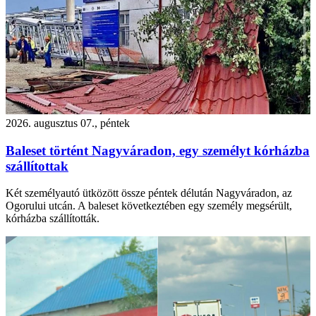
2026. augusztus 07., péntek
Baleset történt Nagyváradon, egy személyt kórházba
szállítottak
Két személyautó ütközött össze péntek délután Nagyváradon, az
Ogorului utcán. A baleset következtében egy személy megsérült,
kórházba szállították.