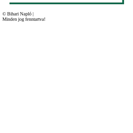
©
Bihari Napló
|
Minden jog fenntartva!