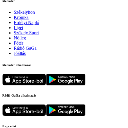
Médiatér
Székelyhon
Krónika
Erdélyi Napló
Liget
Székely Sport
Nőileg
Főtér
Rádió GaGa
Jóállás
Médiatér alkalmazás
Rádió GaGa alkalmazás
Kapcsolat