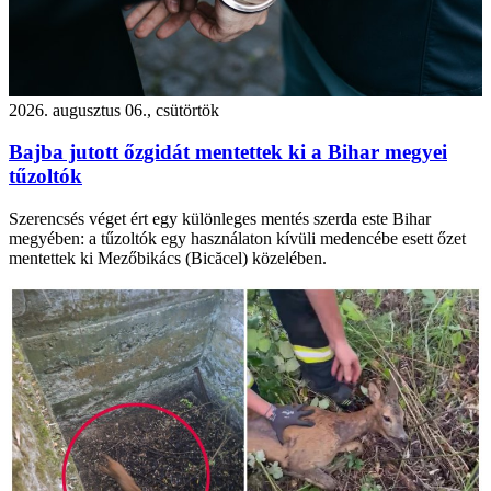
2026. augusztus 06., csütörtök
Bajba jutott őzgidát mentettek ki a Bihar megyei
tűzoltók
Szerencsés véget ért egy különleges mentés szerda este Bihar
megyében: a tűzoltók egy használaton kívüli medencébe esett őzet
mentettek ki Mezőbikács (Bicăcel) közelében.