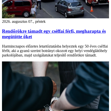
2026. augusztus 07., péntek
Rendőrökre támadt egy cséffai férfi, megharapta és
megütötte őket
Harmincnapos előzetes letartóztatásba helyeztek egy 50 éves cséffai
férfit, aki a gyanú szerint botrányt okozott egy helyi vendéglátóhely
parkolójában, majd szolgálatukat teljesítő rendőrökre támadt.