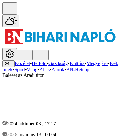
Közélet
•
Belföld
•
Gazdaság
•
Kultúra
•
Megyejáró
•
Kék
24H
hírek
•
Sport
•
Világ
•
Állás
•
Aprók
•
BN-Hetilap
Baleset az Aradi úton
2024. október 03., 17:17
2026. március 13., 00:04