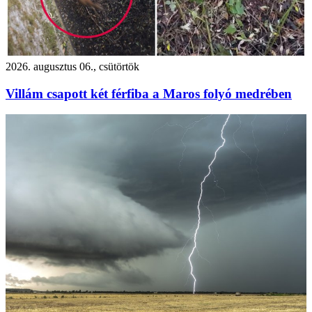
2026. augusztus 06., csütörtök
Villám csapott két férfiba a Maros folyó medrében