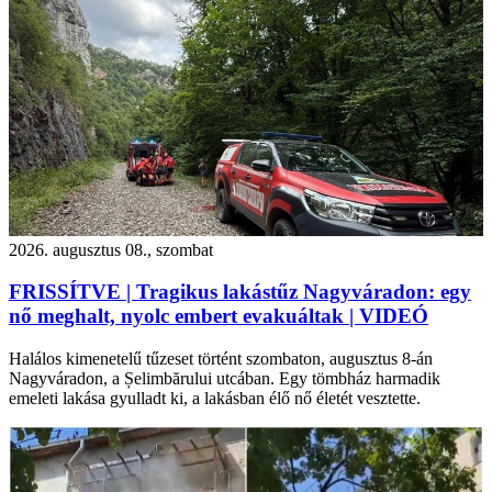
2026. augusztus 08., szombat
FRISSÍTVE | Tragikus lakástűz Nagyváradon: egy
nő meghalt, nyolc embert evakuáltak | VIDEÓ
Halálos kimenetelű tűzeset történt szombaton, augusztus 8-án
Nagyváradon, a Șelimbărului utcában. Egy tömbház harmadik
emeleti lakása gyulladt ki, a lakásban élő nő életét vesztette.