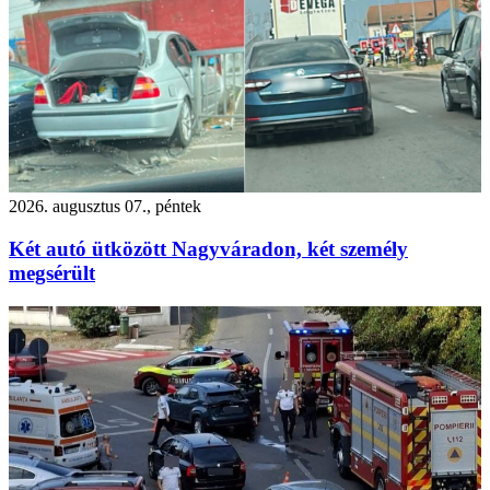
2026. augusztus 07., péntek
Két autó ütközött Nagyváradon, két személy
megsérült