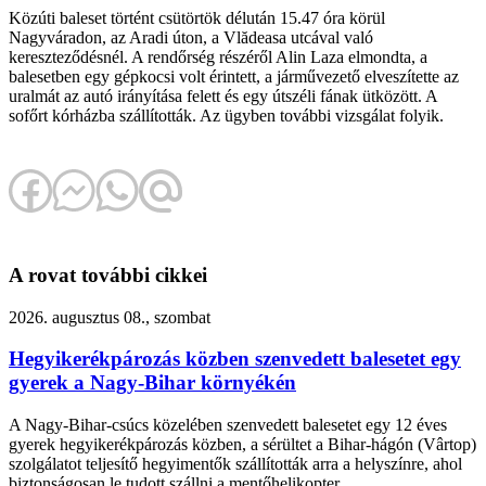
Közúti baleset történt csütörtök délután 15.47 óra körül
Nagyváradon, az Aradi úton, a Vlădeasa utcával való
kereszteződésnél. A rendőrség részéről Alin Laza elmondta, a
balesetben egy gépkocsi volt érintett, a járművezető elveszítette az
uralmát az autó irányítása felett és egy útszéli fának ütközött. A
sofőrt kórházba szállították. Az ügyben további vizsgálat folyik.
A rovat további cikkei
2026. augusztus 08., szombat
Hegyikerékpározás közben szenvedett balesetet egy
gyerek a Nagy-Bihar környékén
A Nagy-Bihar-csúcs közelében szenvedett balesetet egy 12 éves
gyerek hegyikerékpározás közben, a sérültet a Bihar-hágón (Vârtop)
szolgálatot teljesítő hegyimentők szállították arra a helyszínre, ahol
biztonságosan le tudott szállni a mentőhelikopter.