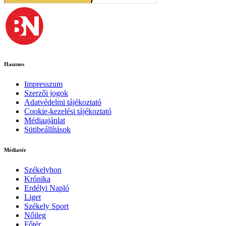
Hasznos
Impresszum
Szerzői jogok
Adatvédelmi tájékoztató
Cookie-kezelési tájékoztató
Médiaajánlat
Sütibeállítások
Médiatér
Székelyhon
Krónika
Erdélyi Napló
Liget
Székely Sport
Nőileg
Főtér