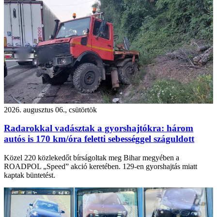
2026. augusztus 06., csütörtök
Radarokkal vadásztak a gyorshajtókra: három
autós is 170 km/óra feletti sebességgel száguldott
Közel 220 közlekedőt bírságoltak meg Bihar megyében a
ROADPOL „Speed” akció keretében. 129-en gyorshajtás miatt
kaptak büntetést.