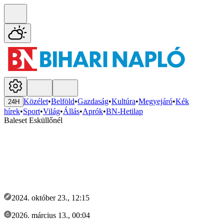
Közélet
•
Belföld
•
Gazdaság
•
Kultúra
•
Megyejáró
•
Kék
24H
hírek
•
Sport
•
Világ
•
Állás
•
Aprók
•
BN-Hetilap
Baleset Esküllőnél
2024. október 23., 12:15
2026. március 13., 00:04