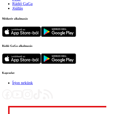
Rádió GaGa
Jóállás
Médiatér alkalmazás
Rádió GaGa alkalmazás
Kapcsolat
Írjon nekünk