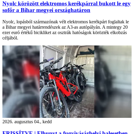
Nyolc körözött elektromos kerékpárral bukott le egy
sofőr a Bihar megyei országhatáron
Nyolc, lopásból származónak vélt elektromos kerékpárt foglaltak le
a Bihar megyei határrendészek az A3-as autópályán. A mintegy 20
ezer euró értékű bicikliket az osztrák hatóságok körözték elkobzás
céljából.
2026. augusztus 04., kedd
FRISSÍTVE | Elhunyt a fugyivásárhelyi balesetben