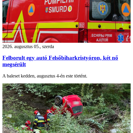
2026. augusztus 05., szerda
Felborult egy autó Felsőbiharkristyóron, két nő
megsérült
A baleset kedden, augusztus 4-én este történt.