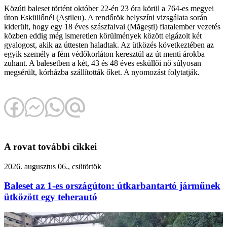
Közúti baleset történt október 22-én 23 óra körül a 764-es megyei
úton Esküllőnél (Aștileu). A rendőrök helyszíni vizsgálata során
kiderült, hogy egy 18 éves szászfalvai (Măgești) fiatalember vezetés
közben eddig még ismeretlen körülmények között elgázolt két
gyalogost, akik az úttesten haladtak. Az ütközés következtében az
egyik személy a fém védőkorláton keresztül az út menti árokba
zuhant. A balesetben a két, 43 és 48 éves esküllői nő súlyosan
megsérült, kórházba szállították őket. A nyomozást folytatják.
A rovat további cikkei
2026. augusztus 06., csütörtök
Baleset az 1-es országúton: útkarbantartó járműnek
ütközött egy teherautó