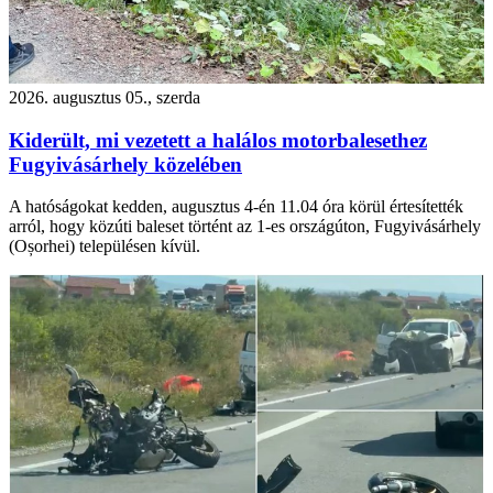
2026. augusztus 05., szerda
Kiderült, mi vezetett a halálos motorbalesethez
Fugyivásárhely közelében
A hatóságokat kedden, augusztus 4-én 11.04 óra körül értesítették
arról, hogy közúti baleset történt az 1-es országúton, Fugyivásárhely
(Oșorhei) településen kívül.