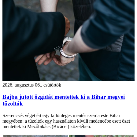
2026. augusztus 06., csütörtök
Bajba jutott őzgidát mentettek ki a Bihar megyei
tűzoltók
Szerencsés véget ért egy különleges mentés szerda este Bihar
megyében: a tűzoltók egy használaton kívüli medencébe esett őzet
mentettek ki Mezőbikács (Bicăcel) közelében.