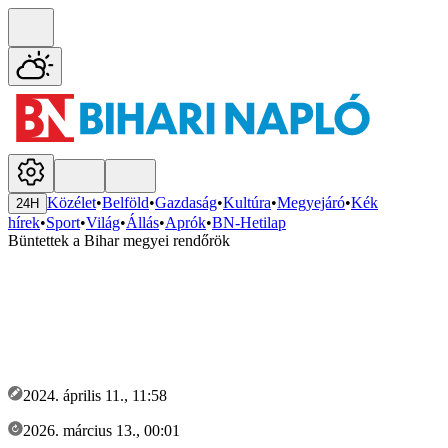
Közélet
•
Belföld
•
Gazdaság
•
Kultúra
•
Megyejáró
•
Kék
24H
hírek
•
Sport
•
Világ
•
Állás
•
Aprók
•
BN-Hetilap
Büntettek a Bihar megyei rendőrök
2024. április 11., 11:58
2026. március 13., 00:01