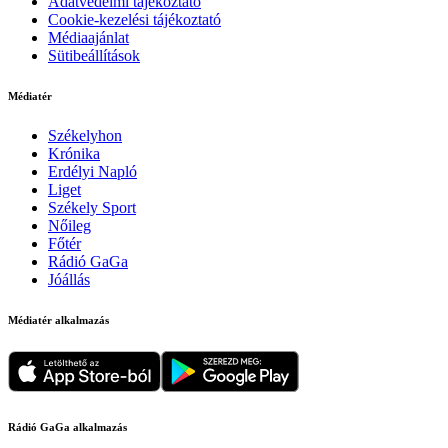
Adatvédelmi tájékoztató
Cookie-kezelési tájékoztató
Médiaajánlat
Sütibeállítások
Médiatér
Székelyhon
Krónika
Erdélyi Napló
Liget
Székely Sport
Nőileg
Főtér
Rádió GaGa
Jóállás
Médiatér alkalmazás
Rádió GaGa alkalmazás