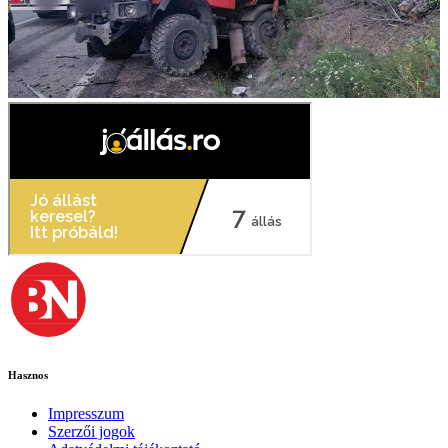
Hasznos
Impresszum
Szerzői jogok