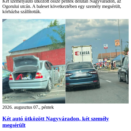
Két személyautó ütközött össze péntek délután Nagyváradon, az
Ogorului utcán. A baleset következtében egy személy megsérült,
kórházba szállították.
2026. augusztus 07., péntek
Két autó ütközött Nagyváradon, két személy
megsérült