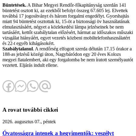
Büntetések.
A Bihar Megyei Rendőr-főkapitányság szerdán 141
büntetést osztott ki, az ezekből befolyt összeg 67.605 lej. Elvettek
továbbá 17 jogosítványt és három forgalmi engedélyt. Gyorshajtás
miatt 94 büntetést osztottak ki, 15-öt a biztonsági öv használatának
elmulasztásáért, négyet a közlekedési lámpa jelzéseinek be nem
tartásáért, kettőt szabálytalan előzésért, hármat az időszakos műszaki
vizsgálat hiányáért, egyet vezetés közbeni mobiltelefonhasználatért
és 22-t egyéb kihágásokért.
Szabálytalanul
. A rendőrség elfogott szerda délután 17.15 órakor a
188-as jelzésű közégi úton, Nagybáródon egy 20 éves Kolozs
megyei fiatalembert, aki egy forgalomba be nem íratott személyautót
vezetett. Eljárás indult ellene.
A rovat további cikkei
2026. augusztus 07., péntek
Óvatosságra intenek a hegyimentők: veszélyt