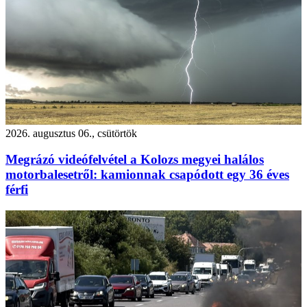
2026. augusztus 06., csütörtök
Megrázó videófelvétel a Kolozs megyei halálos
motorbalesetről: kamionnak csapódott egy 36 éves
férfi