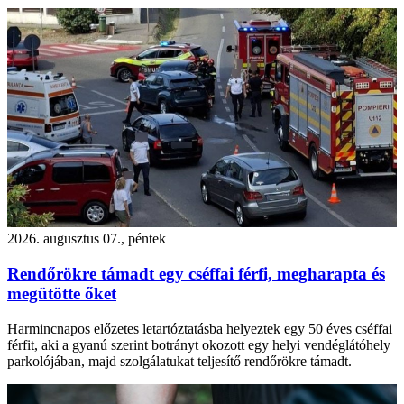
2026. augusztus 07., péntek
Rendőrökre támadt egy cséffai férfi, megharapta és
megütötte őket
Harmincnapos előzetes letartóztatásba helyeztek egy 50 éves cséffai
férfit, aki a gyanú szerint botrányt okozott egy helyi vendéglátóhely
parkolójában, majd szolgálatukat teljesítő rendőrökre támadt.