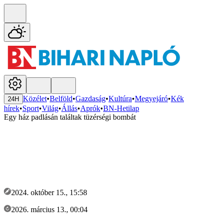
Közélet
•
Belföld
•
Gazdaság
•
Kultúra
•
Megyejáró
•
Kék
24H
hírek
•
Sport
•
Világ
•
Állás
•
Aprók
•
BN-Hetilap
Egy ház padlásán találtak tüzérségi bombát
2024. október 15., 15:58
2026. március 13., 00:04