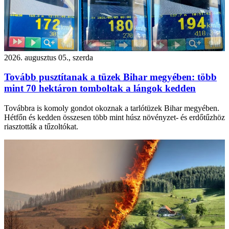
2026. augusztus 05., szerda
Tovább pusztítanak a tüzek Bihar megyében: több
mint 70 hektáron tomboltak a lángok kedden
Továbbra is komoly gondot okoznak a tarlótüzek Bihar megyében.
Hétfőn és kedden összesen több mint húsz növényzet- és erdőtűzhöz
riasztották a tűzoltókat.