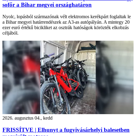
sofőr a Bihar megyei országhatáron
Nyolc, lopásból származónak vélt elektromos kerékpárt foglaltak le
a Bihar megyei határrendészek az A3-as autópályán. A mintegy 20
ezer euró értékű bicikliket az osztrák hatóságok körözték elkobzás
céljából.
2026. augusztus 04., kedd
FRISSÍTVE | Elhunyt a fugyivásárhelyi balesetben