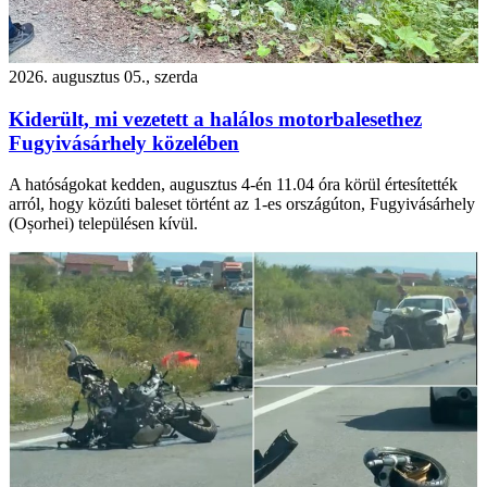
2026. augusztus 05., szerda
Kiderült, mi vezetett a halálos motorbalesethez
Fugyivásárhely közelében
A hatóságokat kedden, augusztus 4-én 11.04 óra körül értesítették
arról, hogy közúti baleset történt az 1-es országúton, Fugyivásárhely
(Oșorhei) településen kívül.