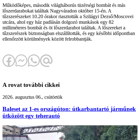
Működőképes, második világháborús tüzérségi bombát és más
lőszerdarabokat találtak Nagyváradon október 15-én. A
tűzszerészeket 10.20 órakor riasztották a Szilágyi Dezső/Moscovei
utcára, ahol egy ház padlásán dolgozó munkások egy 82
milliméteres bombát és öt lőszerdarabot találtak. A lőszereket a
tűzszerészek biztonságban elszállították, és egy későbbi időpontban
ellenőrzött körülmények között felrobbantják.
A rovat további cikkei
2026. augusztus 06., csütörtök
Baleset az 1-es országúton: útkarbantartó járműnek
ütközött egy teherautó