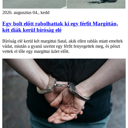
2026. augusztus 04., kedd
Egy bolt előtt rabolhattak ki egy férfit Margittán,
két diák kerül bíróság elé
Bíróság elé kerül két margittai fiatal, akik ellen rablás miatt emeltek
vádat, miután a gyanú szerint egy férfit fenyegettek meg, és pénzt
vettek el tőle egy margittai üzlet előtt.