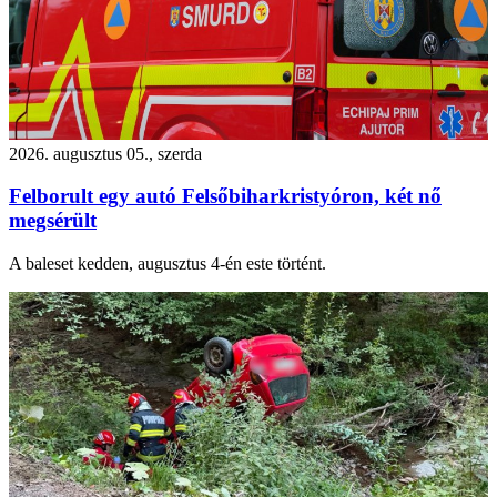
2026. augusztus 05., szerda
Felborult egy autó Felsőbiharkristyóron, két nő
megsérült
A baleset kedden, augusztus 4-én este történt.