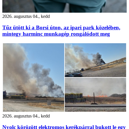
2026. augusztus 04., kedd
Tűz ütött ki a Borsi úton, az ipari park közelében,
mintegy harminc munkagép rongálódott meg
2026. augusztus 04., kedd
Nyolc körözött elektromos kerékpárral bukott le egy