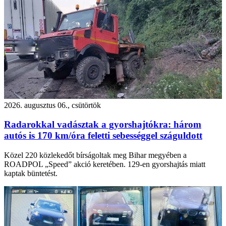
2026. augusztus 06., csütörtök
Radarokkal vadásztak a gyorshajtókra: három
autós is 170 km/óra feletti sebességgel száguldott
Közel 220 közlekedőt bírságoltak meg Bihar megyében a
ROADPOL „Speed” akció keretében. 129-en gyorshajtás miatt
kaptak büntetést.