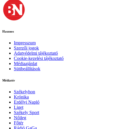
Hasznos
Impresszum
Szerzői jogok
Adatvédelmi tájékoztató
Cookie-kezelési tájékoztató
Médiaajánlat
Sütibeállítások
Médiatér
Székelyhon
Krónika
Erdélyi Napló
Liget
Székely Sport
Nőileg
Főtér
Rádió GaGa