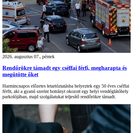
2026. augusztus 07., péntek
Rendőrökre támadt egy cséffai férfi, megharapta és
megütötte őket
Harmincnapos előzetes letartóztatásba helyeztek egy 50 éves cséffai
férfit, aki a gyanú szerint botrányt okozott egy helyi vendéglátóhely
parkolójában, majd szolgálatukat teljesítő rendőrökre támadt.