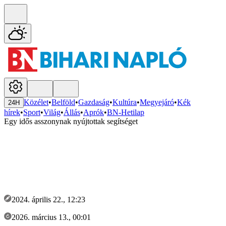
Közélet
•
Belföld
•
Gazdaság
•
Kultúra
•
Megyejáró
•
Kék
24H
hírek
•
Sport
•
Világ
•
Állás
•
Aprók
•
BN-Hetilap
Egy idős asszonynak nyújtottak segítséget
2024. április 22., 12:23
2026. március 13., 00:01