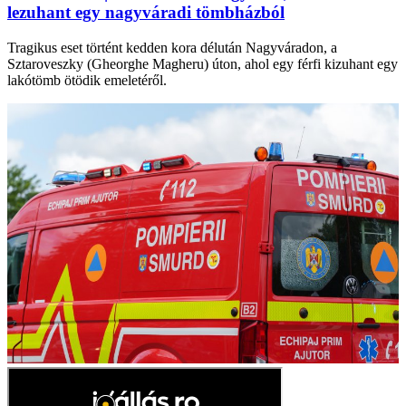
lezuhant egy nagyváradi tömbházból
Tragikus eset történt kedden kora délután Nagyváradon, a
Sztaroveszky (Gheorghe Magheru) úton, ahol egy férfi kizuhant egy
lakótömb ötödik emeletéről.