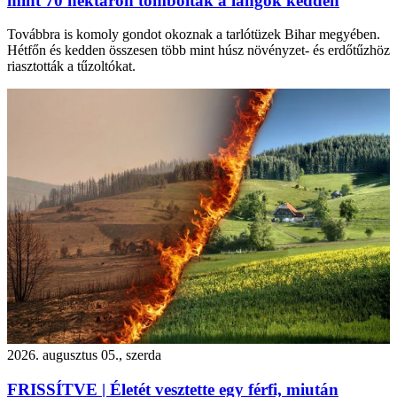
mint 70 hektáron tomboltak a lángok kedden
Továbbra is komoly gondot okoznak a tarlótüzek Bihar megyében.
Hétfőn és kedden összesen több mint húsz növényzet- és erdőtűzhöz
riasztották a tűzoltókat.
2026. augusztus 05., szerda
FRISSÍTVE | Életét vesztette egy férfi, miután