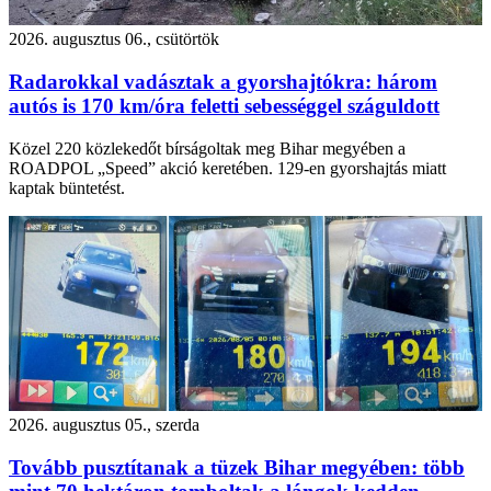
2026. augusztus 06., csütörtök
Radarokkal vadásztak a gyorshajtókra: három
autós is 170 km/óra feletti sebességgel száguldott
Közel 220 közlekedőt bírságoltak meg Bihar megyében a
ROADPOL „Speed” akció keretében. 129-en gyorshajtás miatt
kaptak büntetést.
2026. augusztus 05., szerda
Tovább pusztítanak a tüzek Bihar megyében: több