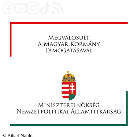
©
Bihari Napló
|