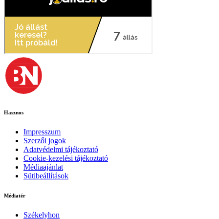
Hasznos
Impresszum
Szerzői jogok
Adatvédelmi tájékoztató
Cookie-kezelési tájékoztató
Médiaajánlat
Sütibeállítások
Médiatér
Székelyhon