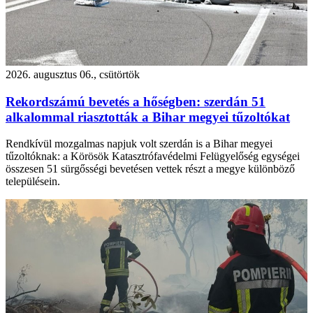
2026. augusztus 06., csütörtök
Rekordszámú bevetés a hőségben: szerdán 51
alkalommal riasztották a Bihar megyei tűzoltókat
Rendkívül mozgalmas napjuk volt szerdán is a Bihar megyei
tűzoltóknak: a Körösök Katasztrófavédelmi Felügyelőség egységei
összesen 51 sürgősségi bevetésen vettek részt a megye különböző
településein.