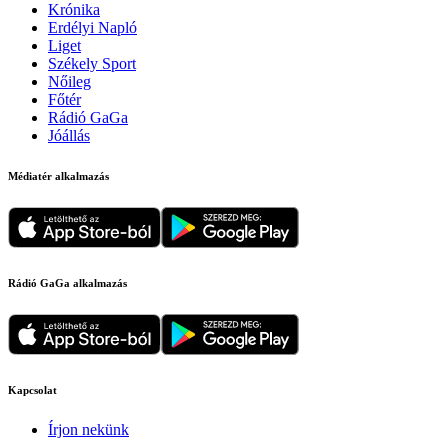
Krónika
Erdélyi Napló
Liget
Székely Sport
Nőileg
Főtér
Rádió GaGa
Jóállás
Médiatér alkalmazás
Rádió GaGa alkalmazás
Kapcsolat
Írjon nekünk