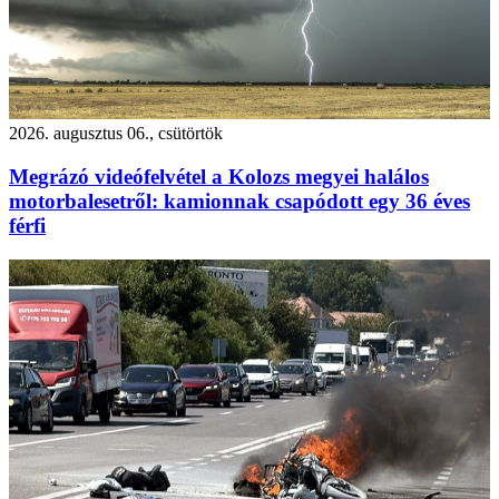
2026. augusztus 06., csütörtök
Megrázó videófelvétel a Kolozs megyei halálos
motorbalesetről: kamionnak csapódott egy 36 éves
férfi