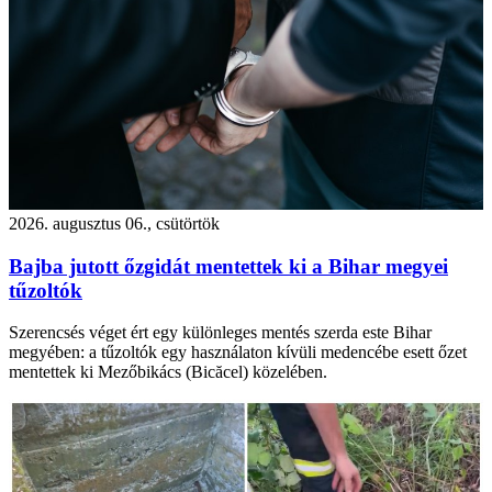
2026. augusztus 06., csütörtök
Bajba jutott őzgidát mentettek ki a Bihar megyei
tűzoltók
Szerencsés véget ért egy különleges mentés szerda este Bihar
megyében: a tűzoltók egy használaton kívüli medencébe esett őzet
mentettek ki Mezőbikács (Bicăcel) közelében.