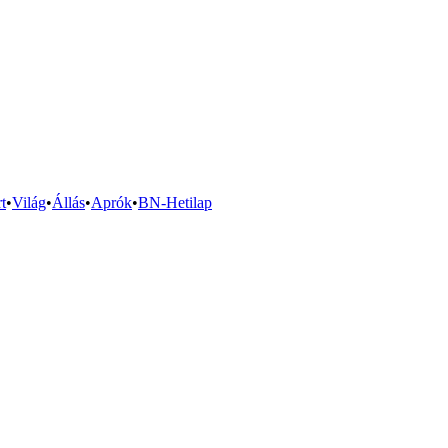
t
•
Világ
•
Állás
•
Aprók
•
BN-Hetilap