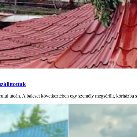
zállítottak
lui utcán. A baleset következtében egy személy megsérült, kórházba sz