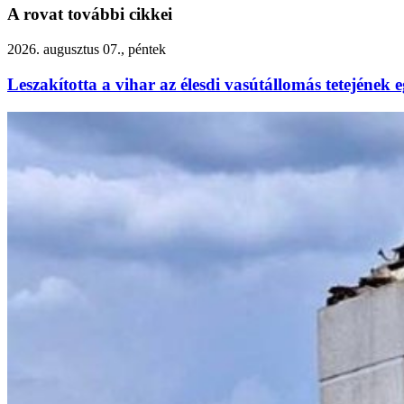
A rovat további cikkei
2026. augusztus 07., péntek
Leszakította a vihar az élesdi vasútállomás tetejének e