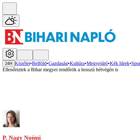
Közélet
•
Belföld
•
Gazdaság
•
Kultúra
•
Megyejáró
•
Kék hírek
•
Spor
24H
Ellenőriztek a Bihar megyei rendőrök a hosszú hétvégén is
P. Nagy Noémi