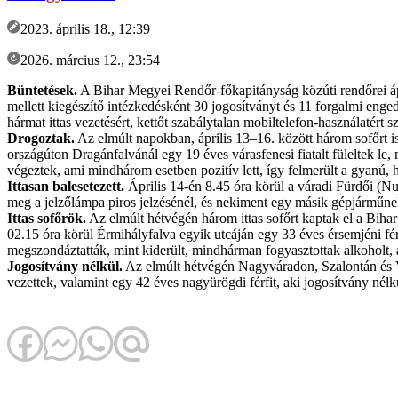
2023. április 18., 12:39
2026. március 12., 23:54
Büntetések.
A Bihar Megyei Rendőr-főkapitányság közúti rendőrei ápri
mellett kiegészítő intézkedésként 30 jogosítványt és 11 forgalmi enged
hármat ittas vezetésért, kettőt szabálytalan mobiltelefon-használatért
Drogoztak.
Az elmúlt napokban, április 13–16. között három sofőrt is
országúton Dragánfalvánál egy 19 éves várasfenesi fiatalt füleltek le, m
végeztek, ami mindhárom esetben pozitív lett, így felmerült a gyanú, 
Ittasan balesetezett.
Április 14-én 8.45 óra körül a váradi Fürdői (Nu
meg a jelzőlámpa piros jelzésénél, és nekiment egy másik gépjárműnek. 
Ittas sofőrök.
Az elmúlt hétvégén három ittas sofőrt kaptak el a Bihar 
02.15 óra körül Érmihályfalva egyik utcáján egy 33 éves érsemjéni férf
megszondáztatták, mint kiderült, mindhárman fogyasztottak alkoholt, a
Jogosítvány nélkül.
Az elmúlt hétvégén Nagyváradon, Szalontán és Vas
vezettek, valamint egy 42 éves nagyürögdi férfit, aki jogosítvány nélk