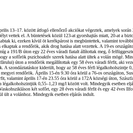
lis 13–17. között átfogó ellenőrző akciókat végeztek, amelyek során 2
élyt vettek el. A büntetések közül 123-at gyorshajtás miatt, 20-at a bizt
 szabtak ki, ezeken kívül öt kerékpárost is megbüntettek, valamint továb
 elkaptak a rendőrök, akik drog hatása alatt vezettek. A 19-es országúto
íg a 191/B úton egy 22 éves váradi fiatalt állítottak meg, ő felfüggeszte
hogy a sofőrök pszichoaktív szerek hatása alatt ültek a volán mögé. Min
fărului) úton a rendőrök megállítottak egy 58 éves váradi férfit, aki ve
A szondáztatáskor kiderült, hogy az 58 éves férfi légalkoholszintje 0,94
megyei rendőrök. Április 15-én 9.30 óra körül a 76-os országúton, Susdn
it, valamint április 17-én 23.55 óra körül a 172A községi úton, Szászfal
 légalkoholszintjük 0,55–1,23 mg/l között volt. Mindegyik esetben eljár
kohszikláson két sofőrt, egy 28 éves váradi férfit és egy 42 éves Ilfov
ül ült a volánhoz. Mindegyik esetben eljárás indult.