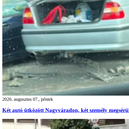
2026. augusztus 07., péntek
Két autó ütközött Nagyváradon, két személy megsérü