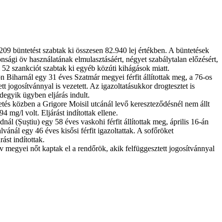
09 büntetést szabtak ki összesen 82.940 lej értékben. A büntetések
onsági öv használatának elmulasztásáért, négyet szabálytalan előzésért,
bi 52 szankciót szabtak ki egyéb közúti kihágások miatt.
n Biharnál egy 31 éves Szatmár megyei férfit állítottak meg, a 76-os
tt jogosítvánnyal is vezetett. Az igazoltatásukkor drogtesztet is
degyik ügyben eljárás indult.
zetés közben a Grigore Moisil utcánál levő kereszteződésnél nem állt
 mg/l volt. Eljárást indítottak ellene.
ál (Șuștiu) egy 58 éves vaskohi férfit állítottak meg, április 16-án
vánál egy 46 éves kisősi férfit igazoltattak. A sofőröket
ást indítottak.
 megyei nőt kaptak el a rendőrök, akik felfüggesztett jogosítvánnyal