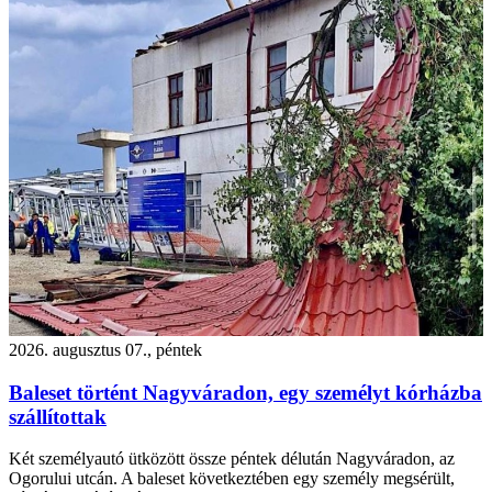
2026. augusztus 07., péntek
Baleset történt Nagyváradon, egy személyt kórházba
szállítottak
Két személyautó ütközött össze péntek délután Nagyváradon, az
Ogorului utcán. A baleset következtében egy személy megsérült,