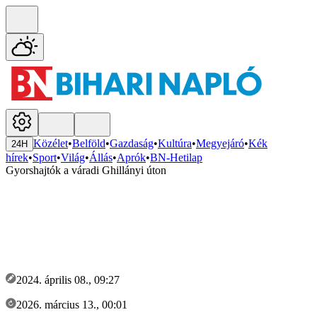
Közélet
•
Belföld
•
Gazdaság
•
Kultúra
•
Megyejáró
•
Kék
24H
hírek
•
Sport
•
Világ
•
Állás
•
Aprók
•
BN-Hetilap
Gyorshajtók a váradi Ghillányi úton
2024. április 08., 09:27
2026. március 13., 00:01