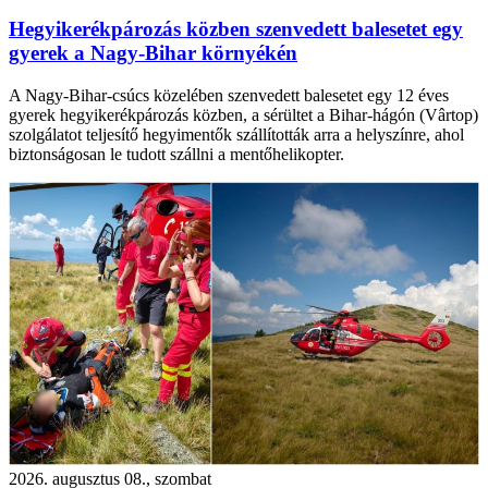
Hegyikerékpározás közben szenvedett balesetet egy
gyerek a Nagy-Bihar környékén
A Nagy-Bihar-csúcs közelében szenvedett balesetet egy 12 éves
gyerek hegyikerékpározás közben, a sérültet a Bihar-hágón (Vârtop)
szolgálatot teljesítő hegyimentők szállították arra a helyszínre, ahol
biztonságosan le tudott szállni a mentőhelikopter.
2026. augusztus 08., szombat