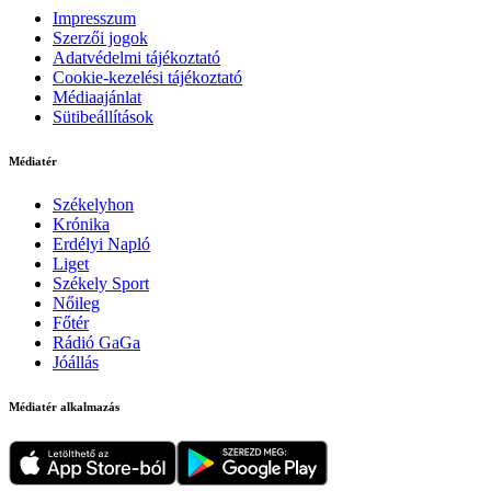
Impresszum
Szerzői jogok
Adatvédelmi tájékoztató
Cookie-kezelési tájékoztató
Médiaajánlat
Sütibeállítások
Médiatér
Székelyhon
Krónika
Erdélyi Napló
Liget
Székely Sport
Nőileg
Főtér
Rádió GaGa
Jóállás
Médiatér alkalmazás