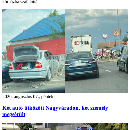
kórházba szállították.
2026. augusztus 07., péntek
Két autó ütközött Nagyváradon, két személy
megsérült