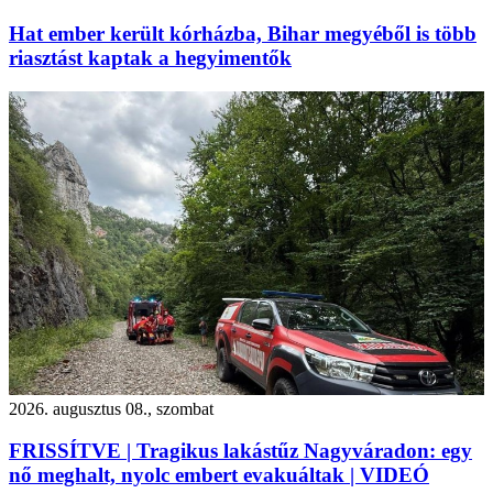
Hat ember került kórházba, Bihar megyéből is több
riasztást kaptak a hegyimentők
2026. augusztus 08., szombat
FRISSÍTVE | Tragikus lakástűz Nagyváradon: egy
nő meghalt, nyolc embert evakuáltak | VIDEÓ