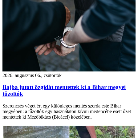
2026. augusztus 06., csütörtök
Bajba jutott őzgidát mentettek ki a Bihar megyei
tűzoltók
Szerencsés véget ért egy különleges mentés szerda este Bihar
megyében: a tűzoltók egy használaton kívüli medencébe esett őzet
mentettek ki Mezőbikács (Bicăcel) közelében.