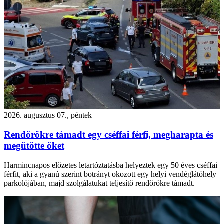
2026. augusztus 07., péntek
Rendőrökre támadt egy cséffai férfi, megharapta és
megütötte őket
Harmincnapos előzetes letartóztatásba helyeztek egy 50 éves cséffai
férfit, aki a gyanú szerint botrányt okozott egy helyi vendéglátóhely
parkolójában, majd szolgálatukat teljesítő rendőrökre támadt.