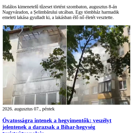
Halálos kimenetelű tűzeset történt szombaton, augusztus 8-án
Nagyváradon, a Șelimbărului utcában. Egy tömbház harmadik
emeleti lakása gyulladt ki, a lakásban élő nő életét vesztette.
2026. augusztus 07., péntek
Óvatosságra intenek a hegyimentők: veszélyt
jelentenek a darazsak a Bihar-hegység