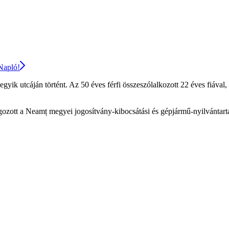
 Napló!
gyik utcáján történt. Az 50 éves férfi összeszólalkozott 22 éves fiával,
gozott a Neamț megyei jogosítvány-kibocsátási és gépjármű-nyilvántartá