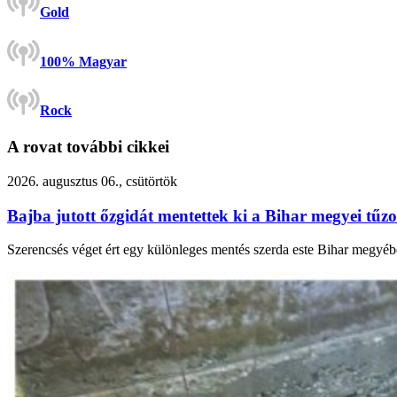
Gold
100% Magyar
Rock
A rovat további cikkei
2026. augusztus 06., csütörtök
Bajba jutott őzgidát mentettek ki a Bihar megyei tűzo
Szerencsés véget ért egy különleges mentés szerda este Bihar megyébe