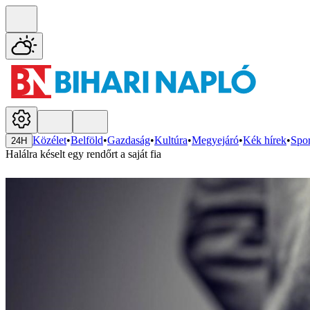
Közélet
•
Belföld
•
Gazdaság
•
Kultúra
•
Megyejáró
•
Kék hírek
•
Spor
24H
Halálra késelt egy rendőrt a saját fia