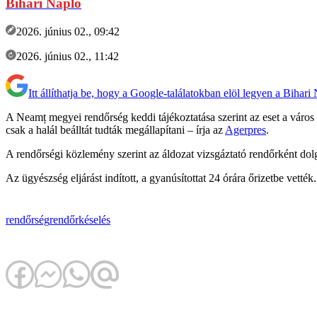
Bihari Napló
2026. június 02., 09:42
2026. június 02., 11:42
Itt állíthatja be, hogy a Google-találatokban elöl legyen a Bihari
A Neamț megyei rendőrség keddi tájékoztatása szerint az eset a város e
csak a halál beálltát tudták megállapítani – írja az
Agerpres
.
A rendőrségi közlemény szerint az áldozat vizsgáztató rendőrként dol
Az ügyészség eljárást indított, a gyanúsítottat 24 órára őrizetbe vették.
rendőrség
rendőr
késelés