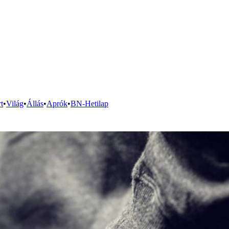
t
•
Világ
•
Állás
•
Aprók
•
BN-Hetilap