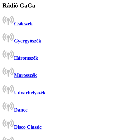
Rádió GaGa
Csíkszék
Gyergyószék
Háromszék
Marosszék
Udvarhelyszék
Dance
Disco Classic