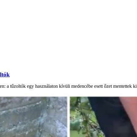
ltók
n: a tűzoltók egy használaton kívüli medencébe esett őzet mentettek k