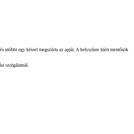
 és utóbbi egy késsel megszúrta az apját. A helyszínre kiért mentősök
si szolgálatnál.