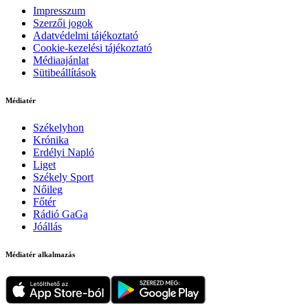
Impresszum
Szerzői jogok
Adatvédelmi tájékoztató
Cookie-kezelési tájékoztató
Médiaajánlat
Sütibeállítások
Médiatér
Székelyhon
Krónika
Erdélyi Napló
Liget
Székely Sport
Nőileg
Főtér
Rádió GaGa
Jóállás
Médiatér alkalmazás