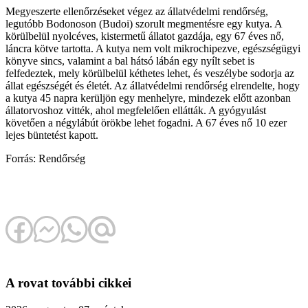
Megyeszerte ellenőrzéseket végez az állatvédelmi rendőrség,
legutóbb Bodonoson (Budoi) szorult megmentésre egy kutya. A
körülbelül nyolcéves, kistermetű állatot gazdája, egy 67 éves nő,
láncra kötve tartotta. A kutya nem volt mikrochipezve, egészségügyi
könyve sincs, valamint a bal hátsó lábán egy nyílt sebet is
felfedeztek, mely körülbelül kéthetes lehet, és veszélybe sodorja az
állat egészségét és életét. Az állatvédelmi rendőrség elrendelte, hogy
a kutya 45 napra kerüljön egy menhelyre, mindezek előtt azonban
állatorvoshoz vitték, ahol megfelelően ellátták. A gyógyulást
követően a négylábút örökbe lehet fogadni. A 67 éves nő 10 ezer
lejes büntetést kapott.
Forrás: Rendőrség
A rovat további cikkei