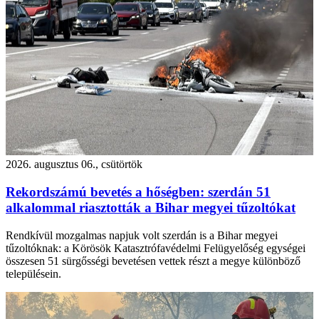
2026. augusztus 06., csütörtök
Rekordszámú bevetés a hőségben: szerdán 51
alkalommal riasztották a Bihar megyei tűzoltókat
Rendkívül mozgalmas napjuk volt szerdán is a Bihar megyei
tűzoltóknak: a Körösök Katasztrófavédelmi Felügyelőség egységei
összesen 51 sürgősségi bevetésen vettek részt a megye különböző
településein.