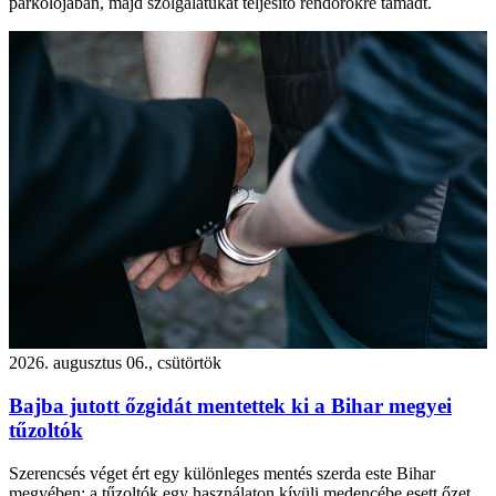
parkolójában, majd szolgálatukat teljesítő rendőrökre támadt.
2026. augusztus 06., csütörtök
Bajba jutott őzgidát mentettek ki a Bihar megyei
tűzoltók
Szerencsés véget ért egy különleges mentés szerda este Bihar
megyében: a tűzoltók egy használaton kívüli medencébe esett őzet