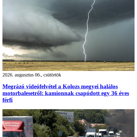
2026. augusztus 06., csütörtök
Megrázó videófelvétel a Kolozs megyei halálos
motorbalesetről: kamionnak csapódott egy 36 éves
férfi