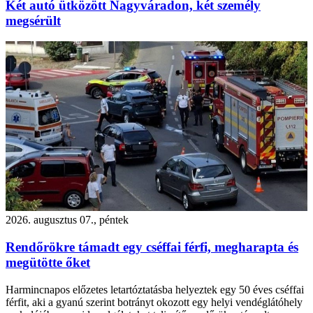
Két autó ütközött Nagyváradon, két személy
megsérült
2026. augusztus 07., péntek
Rendőrökre támadt egy cséffai férfi, megharapta és
megütötte őket
Harmincnapos előzetes letartóztatásba helyeztek egy 50 éves cséffai
férfit, aki a gyanú szerint botrányt okozott egy helyi vendéglátóhely