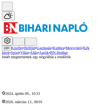
Közélet
•
Belföld
•
Gazdaság
•
Kultúra
•
Megyejáró
•
Kék
24H
hírek
•
Sport
•
Világ
•
Állás
•
Aprók
•
BN-Hetilap
Ismét megmentettek egy négylábút a rendőrök
2024. április 09., 10:33
2026. március 13., 00:01