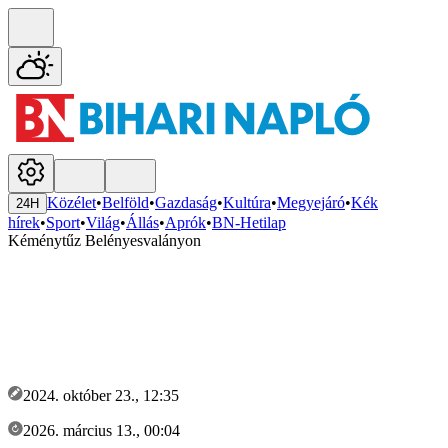
Közélet
•
Belföld
•
Gazdaság
•
Kultúra
•
Megyejáró
•
Kék
24H
hírek
•
Sport
•
Világ
•
Állás
•
Aprók
•
BN-Hetilap
Kéménytűz Belényesvalányon
2024. október 23., 12:35
2026. március 13., 00:04