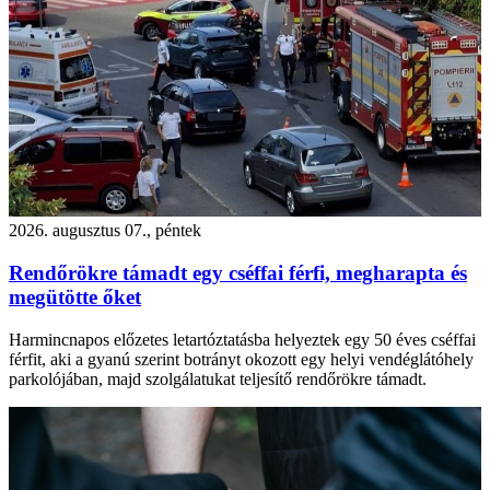
2026. augusztus 07., péntek
Rendőrökre támadt egy cséffai férfi, megharapta és
megütötte őket
Harmincnapos előzetes letartóztatásba helyeztek egy 50 éves cséffai
férfit, aki a gyanú szerint botrányt okozott egy helyi vendéglátóhely
parkolójában, majd szolgálatukat teljesítő rendőrökre támadt.