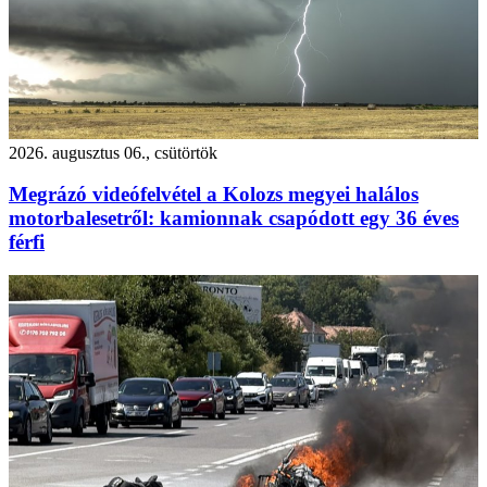
2026. augusztus 06., csütörtök
Megrázó videófelvétel a Kolozs megyei halálos
motorbalesetről: kamionnak csapódott egy 36 éves
férfi