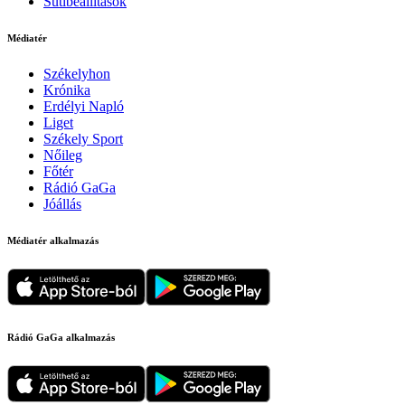
Sütibeállítások
Médiatér
Székelyhon
Krónika
Erdélyi Napló
Liget
Székely Sport
Nőileg
Főtér
Rádió GaGa
Jóállás
Médiatér alkalmazás
Rádió GaGa alkalmazás