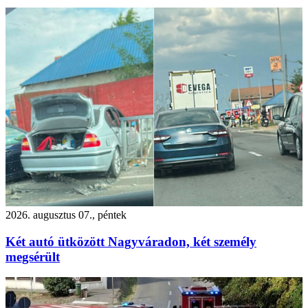
2026. augusztus 07., péntek
Két autó ütközött Nagyváradon, két személy
megsérült