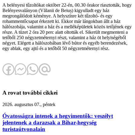
A belényesi tűzoltókat október 22-én, 00.30 órakor riasztották, hogy
Belényesvalányon (Vălanii de Beiuș) kigyulladt egy ház
megrongálódott kéménye. A helyszínre két tűzoltó- és egy
rohammentőcsapat érkezett ki. Ekkor már lángokban állt a ház
hálószobája, valamint a ház és a melléképületek közös tetőjének egy
része. A tüzet 2 óra 20 perc alatt oltották el. Sikerült megmenteni a
tetőből 250 négyzetméternyi részt, valamint a ház öt helyiségéből
négyet. Elégett a hálószobában lévő bútor és egyéb berendezések,
egy ablak, egy ajtó és a tetőből 50 négyzetméternyi rész.
A rovat további cikkei
2026. augusztus 07., péntek
Óvatosságra intenek a hegyimentők: veszélyt
jelentenek a darazsak a Bihar-hegység
turistaútvonalain