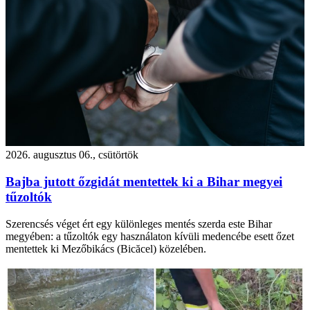
2026. augusztus 06., csütörtök
Bajba jutott őzgidát mentettek ki a Bihar megyei
tűzoltók
Szerencsés véget ért egy különleges mentés szerda este Bihar
megyében: a tűzoltók egy használaton kívüli medencébe esett őzet
mentettek ki Mezőbikács (Bicăcel) közelében.