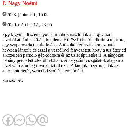
P. Nagy Noémi
2023. június 20., 15:02
2026. március 12., 23:55
Egy kigyulladt személygépjárműhöz riasztották a nagyváradi
tűzoltókat június 20-án, kedden a Körös/Tudor Vladimirescu utcára,
egy szupermarket parkolójába. A tűzoltók érkezésekor az autó
hevesen lángolt, és azzal a veszéllyel fenyegetett, hogy a tűz átterjed
a közelben parkoló gépkocsikra és az üzlet épületére is. A lángokat
néhány perc alatt sikerült eloltani. A helyszíni vizsgálatok alapján a
tüzet valószínűleg rövidzárlat okozta. A lángok megrongálták az
autó motorterét, személyi sérülés nem történt.
Forrás: ISU