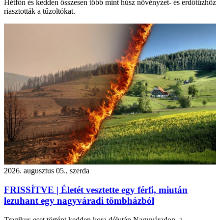
Hétfőn és kedden összesen több mint húsz növényzet- és erdőtűzhöz
riasztották a tűzoltókat.
2026. augusztus 05., szerda
FRISSÍTVE | Életét vesztette egy férfi, miután
lezuhant egy nagyváradi tömbházból
Tragikus eset történt kedden kora délután Nagyváradon, a