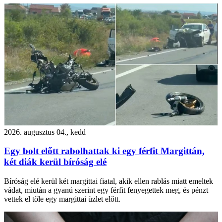
2026. augusztus 04., kedd
Egy bolt előtt rabolhattak ki egy férfit Margittán,
két diák kerül bíróság elé
Bíróság elé kerül két margittai fiatal, akik ellen rablás miatt emeltek
vádat, miután a gyanú szerint egy férfit fenyegettek meg, és pénzt
vettek el tőle egy margittai üzlet előtt.