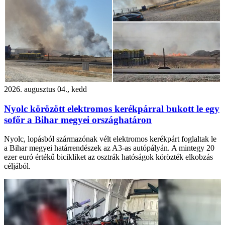
2026. augusztus 04., kedd
Nyolc körözött elektromos kerékpárral bukott le egy
sofőr a Bihar megyei országhatáron
Nyolc, lopásból származónak vélt elektromos kerékpárt foglaltak le
a Bihar megyei határrendészek az A3-as autópályán. A mintegy 20
ezer euró értékű bicikliket az osztrák hatóságok körözték elkobzás
céljából.