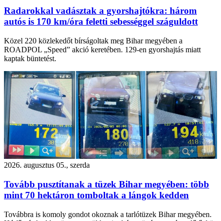
Radarokkal vadásztak a gyorshajtókra: három
autós is 170 km/óra feletti sebességgel száguldott
Közel 220 közlekedőt bírságoltak meg Bihar megyében a
ROADPOL „Speed” akció keretében. 129-en gyorshajtás miatt
kaptak büntetést.
2026. augusztus 05., szerda
Tovább pusztítanak a tüzek Bihar megyében: több
mint 70 hektáron tomboltak a lángok kedden
Továbbra is komoly gondot okoznak a tarlótüzek Bihar megyében.