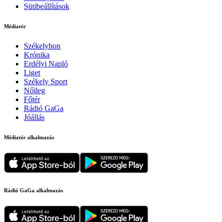
Sütibeállítások
Médiatér
Székelyhon
Krónika
Erdélyi Napló
Liget
Székely Sport
Nőileg
Főtér
Rádió GaGa
Jóállás
Médiatér alkalmazás
Rádió GaGa alkalmazás