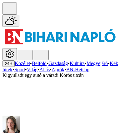
Közélet
•
Belföld
•
Gazdaság
•
Kultúra
•
Megyejáró
•
Kék
24H
hírek
•
Sport
•
Világ
•
Állás
•
Aprók
•
BN-Hetilap
Kigyulladt egy autó a váradi Körös utcán