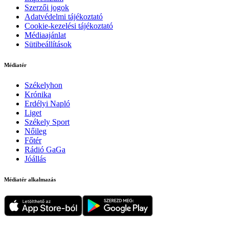
Szerzői jogok
Adatvédelmi tájékoztató
Cookie-kezelési tájékoztató
Médiaajánlat
Sütibeállítások
Médiatér
Székelyhon
Krónika
Erdélyi Napló
Liget
Székely Sport
Nőileg
Főtér
Rádió GaGa
Jóállás
Médiatér alkalmazás