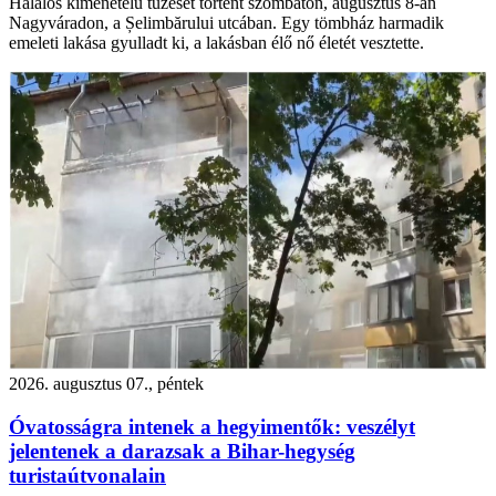
Halálos kimenetelű tűzeset történt szombaton, augusztus 8-án
Nagyváradon, a Șelimbărului utcában. Egy tömbház harmadik
emeleti lakása gyulladt ki, a lakásban élő nő életét vesztette.
2026. augusztus 07., péntek
Óvatosságra intenek a hegyimentők: veszélyt
jelentenek a darazsak a Bihar-hegység
turistaútvonalain