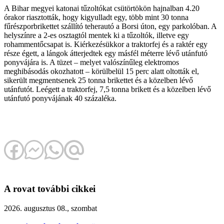
A Bihar megyei katonai tűzoltókat csütörtökön hajnalban 4.20
órakor riasztották, hogy kigyulladt egy, több mint 30 tonna
fűrészporbrikettet szállító teherautó a Borsi úton, egy parkolóban. A
helyszínre a 2-es osztagtól mentek ki a tűzoltók, illetve egy
rohammentőcsapat is. Kiérkezésükkor a traktorfej és a raktér egy
része égett, a lángok átterjedtek egy másfél méterre lévő utánfutó
ponyvájára is. A tüzet – melyet valószínűleg elektromos
meghibásodás okozhatott – körülbelül 15 perc alatt oltották el,
sikerült megmentsenek 25 tonna brikettet és a közelben lévő
utánfutót. Leégett a traktorfej, 7,5 tonna brikett és a közelben lévő
utánfutó ponyvájának 40 százaléka.
A rovat további cikkei
2026. augusztus 08., szombat