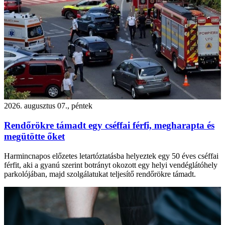
2026. augusztus 07., péntek
Rendőrökre támadt egy cséffai férfi, megharapta és
megütötte őket
Harmincnapos előzetes letartóztatásba helyeztek egy 50 éves cséffai
férfit, aki a gyanú szerint botrányt okozott egy helyi vendéglátóhely
parkolójában, majd szolgálatukat teljesítő rendőrökre támadt.