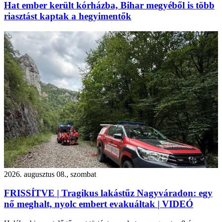
Hat ember került kórházba, Bihar megyéből is több
riasztást kaptak a hegyimentők
2026. augusztus 08., szombat
FRISSÍTVE | Tragikus lakástűz Nagyváradon: egy
nő meghalt, nyolc embert evakuáltak | VIDEÓ