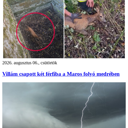
2026. augusztus 06., csütörtök
Villám csapott két férfiba a Maros folyó medrében