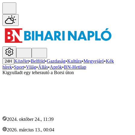
Közélet
•
Belföld
•
Gazdaság
•
Kultúra
•
Megyejáró
•
Kék
24H
hírek
•
Sport
•
Világ
•
Állás
•
Aprók
•
BN-Hetilap
Kigyulladt egy teherautó a Borsi úton
2024. október 24., 11:39
2026. március 13., 00:04