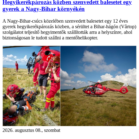
Hegyikerékpározás közben szenvedett balesetet egy
gyerek a Nagy-Bihar környékén
A Nagy-Bihar-csúcs közelében szenvedett balesetet egy 12 éves
gyerek hegyikerékpározás közben, a sérültet a Bihar-hágón (Vârtop)
szolgálatot teljesítő hegyimentők szállították arra a helyszínre, ahol
biztonságosan le tudott szállni a mentőhelikopter.
2026. augusztus 08., szombat