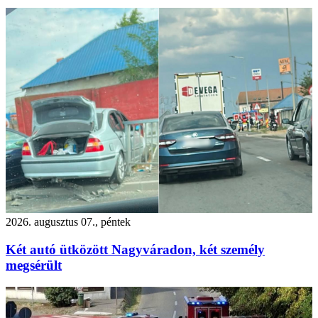
2026. augusztus 07., péntek
Két autó ütközött Nagyváradon, két személy
megsérült