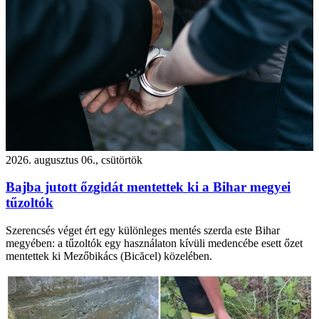
2026. augusztus 06., csütörtök
Bajba jutott őzgidát mentettek ki a Bihar megyei
tűzoltók
Szerencsés véget ért egy különleges mentés szerda este Bihar
megyében: a tűzoltók egy használaton kívüli medencébe esett őzet
mentettek ki Mezőbikács (Bicăcel) közelében.