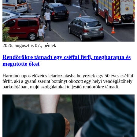
2026. augusztus 07., péntek
Rendőrökre támadt egy cséffai férfi, megharapta és
megütötte őket
Harmincnapos előzetes letartóztatásba helyeztek egy 50 éves cséffai
férfit, aki a gyanú szerint botrányt okozott egy helyi vendéglátóhely
parkolójában, majd szolgálatukat teljesítő rendőrökre támadt.