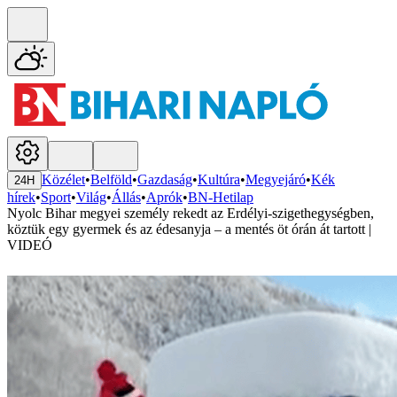
Közélet
•
Belföld
•
Gazdaság
•
Kultúra
•
Megyejáró
•
Kék
24H
hírek
•
Sport
•
Világ
•
Állás
•
Aprók
•
BN-Hetilap
Nyolc Bihar megyei személy rekedt az Erdélyi-szigethegységben,
köztük egy gyermek és az édesanyja – a mentés öt órán át tartott |
VIDEÓ