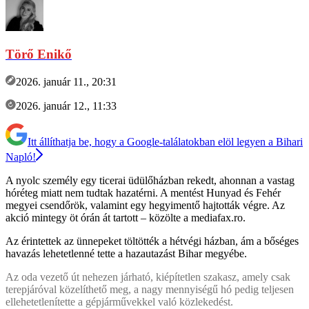
Törő Enikő
2026. január 11., 20:31
2026. január 12., 11:33
Itt állíthatja be, hogy a Google-találatokban elöl legyen a Bihari
Napló!
A nyolc személy egy ticerai üdülőházban rekedt, ahonnan a vastag
hóréteg miatt nem tudtak hazatérni. A mentést Hunyad és Fehér
megyei csendőrök, valamint egy hegyimentő hajtották végre. Az
akció mintegy öt órán át tartott – közölte a mediafax.ro.
Az érintettek az ünnepeket töltötték a hétvégi házban, ám a bőséges
havazás lehetetlenné tette a hazautazást Bihar megyébe.
Az oda vezető út nehezen járható, kiépítetlen szakasz, amely csak
terepjáróval közelíthető meg, a nagy mennyiségű hó pedig teljesen
ellehetetlenítette a gépjárművekkel való közlekedést.