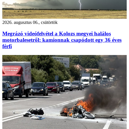
2026. augusztus 06., csütörtök
Megrázó videófelvétel a Kolozs megyei halálos
motorbalesetről: kamionnak csapódott egy 36 éves
férfi