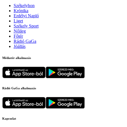
Székelyhon
Krónika
Erdélyi Napló
Liget
Székely Sport
Nőileg
Főtér
Rádió GaGa
Jóállás
Médiatér alkalmazás
Rádió GaGa alkalmazás
Kapcsolat