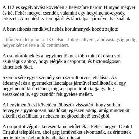
A 112-es segélyhívást követően a helyszínre három Hunyad megyei
és két Fehér megyei csendőr, valamint egy hegyimentő-egység
érkezett. A mentéshez terepjárót és lánctalpas járművet használtak.
A beavatkozás rendkívül nehéz körülmények között zajlott:
a hőmérséklet mínusz 13 Celsius-fokig süllyedt, a hóvastagság pedig
helyenként elérte a 80 centimétert.
A csendőröknek és a hegyimentőknek több mint öt órára volt
szükségük ahhoz, hogy elérjék a csoportot, és biztonságosan
kimentsék őket.
Szerencsére egyik személy sem szorult orvosi ellátásra. Az
édesanyát és a gyermeket lánctalpas járművel szállították el egy
hegyimentő kíséretében, míg a csoport többi tagja gyalog
ereszkedett le, egy csendőr felügyelete mellett.
A hegyimentő ezt követően többször visszatért, hogy sorban
felvegye a gyalogosan haladókat, egészen addig, amíg mindenkit
sikerült elszállítani a nehezen megközelíthető térségből.
A csoportot végül sikeresen kimenekítették a Fehér megyei Dealul
Crișului településre, ahol gépjárműveiket elvontatták, az érintettek
pedig biztonságban folytathatták útjukat.