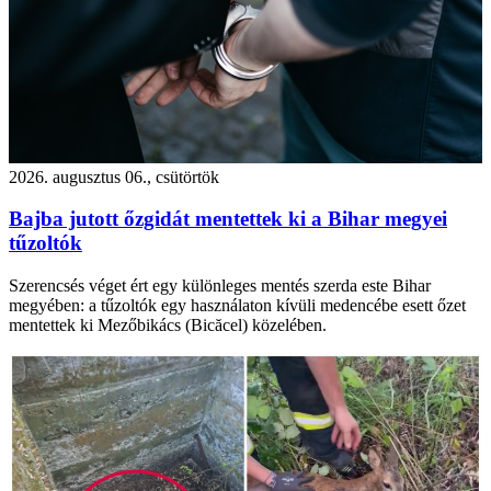
2026. augusztus 06., csütörtök
Bajba jutott őzgidát mentettek ki a Bihar megyei
tűzoltók
Szerencsés véget ért egy különleges mentés szerda este Bihar
megyében: a tűzoltók egy használaton kívüli medencébe esett őzet
mentettek ki Mezőbikács (Bicăcel) közelében.