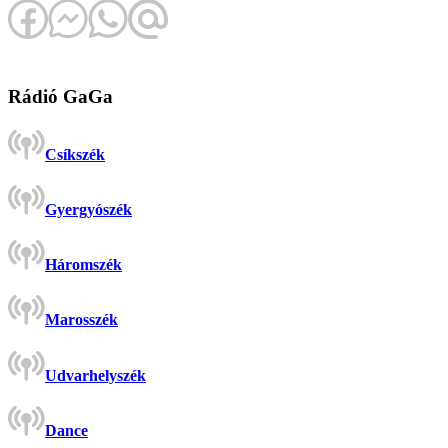
Rádió GaGa
Csíkszék
Gyergyószék
Háromszék
Marosszék
Udvarhelyszék
Dance