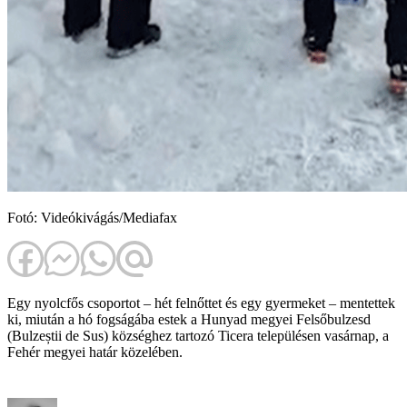
Fotó: Videókivágás/Mediafax
Egy nyolcfős csoportot – hét felnőttet és egy gyermeket – mentettek
ki, miután a hó fogságába estek a Hunyad megyei Felsőbulzesd
(Bulzeștii de Sus) községhez tartozó Ticera településen vasárnap, a
Fehér megyei határ közelében.