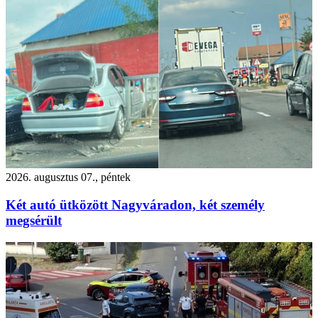
2026. augusztus 07., péntek
Két autó ütközött Nagyváradon, két személy
megsérült