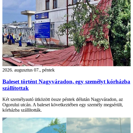
2026. augusztus 07., péntek
Baleset történt Nagyváradon, egy személyt kórházba
szállítottak
Két személyautó ütközött össze péntek délután Nagyváradon, az
Ogorului utcán. A baleset következtében egy személy megsérült,
kórházba szállították.