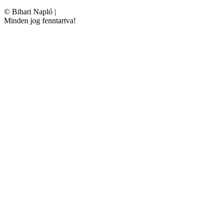
©
Bihari Napló
|
Minden jog fenntartva!