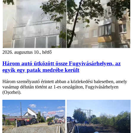
2026. augusztus 10., hétfő
Három autó ütközött össze Fugyivásárhelyen, az
egyik egy patak medrébe került
Három személyautó érintett abban a közlekedési balesetben, amely
vasárnap délután történt az 1-es országúton, Fugyivásárhelyen
(Oșorhei).