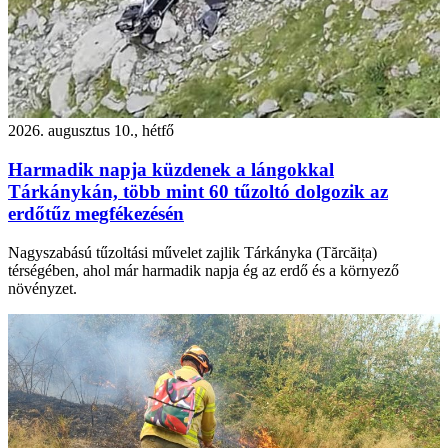
2026. augusztus 10., hétfő
Harmadik napja küzdenek a lángokkal
Tárkánykán, több mint 60 tűzoltó dolgozik az
erdőtűz megfékezésén
Nagyszabású tűzoltási művelet zajlik Tárkányka (Tărcăița)
térségében, ahol már harmadik napja ég az erdő és a környező
növényzet.