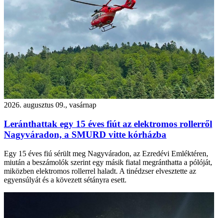
2026. augusztus 09., vasárnap
Leránthattak egy 15 éves fiút az elektromos rollerről
Nagyváradon, a SMURD vitte kórházba
Egy 15 éves fiú sérült meg Nagyváradon, az Ezredévi Emléktéren,
miután a beszámolók szerint egy másik fiatal megránthatta a pólóját,
miközben elektromos rollerrel haladt. A tinédzser elvesztette az
egyensúlyát és a kövezett sétányra esett.