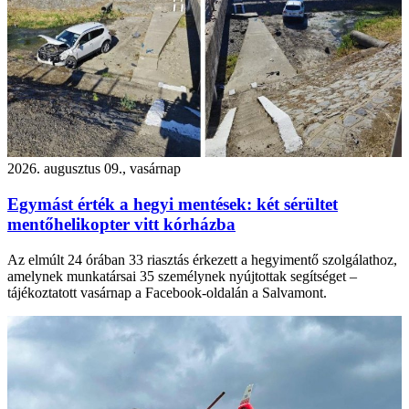
2026. augusztus 09., vasárnap
Egymást érték a hegyi mentések: két sérültet
mentőhelikopter vitt kórházba
Az elmúlt 24 órában 33 riasztás érkezett a hegyimentő szolgálathoz,
amelynek munkatársai 35 személynek nyújtottak segítséget –
tájékoztatott vasárnap a Facebook-oldalán a Salvamont.