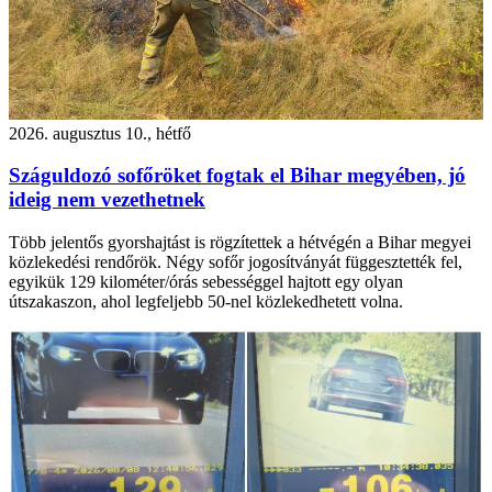
2026. augusztus 10., hétfő
Száguldozó sofőröket fogtak el Bihar megyében, jó
ideig nem vezethetnek
Több jelentős gyorshajtást is rögzítettek a hétvégén a Bihar megyei
közlekedési rendőrök. Négy sofőr jogosítványát függesztették fel,
egyikük 129 kilométer/órás sebességgel hajtott egy olyan
útszakaszon, ahol legfeljebb 50-nel közlekedhetett volna.