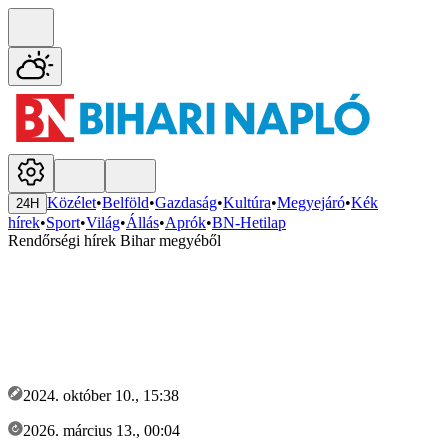
Közélet
•
Belföld
•
Gazdaság
•
Kultúra
•
Megyejáró
•
Kék
24H
hírek
•
Sport
•
Világ
•
Állás
•
Aprók
•
BN-Hetilap
Rendőrségi hírek Bihar megyéből
2024. október 10., 15:38
2026. március 13., 00:04