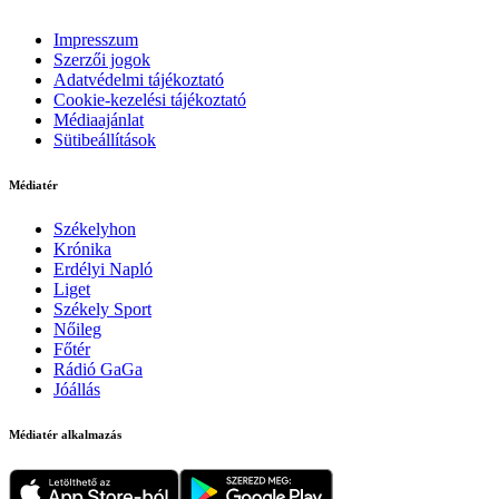
Impresszum
Szerzői jogok
Adatvédelmi tájékoztató
Cookie-kezelési tájékoztató
Médiaajánlat
Sütibeállítások
Médiatér
Székelyhon
Krónika
Erdélyi Napló
Liget
Székely Sport
Nőileg
Főtér
Rádió GaGa
Jóállás
Médiatér alkalmazás