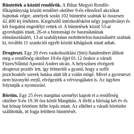
Büntettek a közúti rendőrök.
A Bihar Megyei Rendőr-
főkapitányság közúti rendőrei október 9-én ellenőrző akciókat
hajtottak végre, amelyek során 102 büntetést szabtak ki összesen
42.400 lej értékben. Kiegészítő intézkedésként négy jogosítványt és
két forgalmi engedélyt vettek el. A büntetések közül 53-at
gyorshajtás miatt, 26-ot a biztonsági öv használatának
elmulasztásáért, 13-at szabálytalan mobiltelefon-használatért szabtak
ki, további 11 szankciót egyéb közúti kihágások miatt adtak.
Drogteszt.
Egy 20 éves vaskohsziklási (Ștei) fiatalembert állított
meg a rendőrség október 10-én éjjel 01.12 órakor a váradi
Füzes/Sfântul Apostol Andrei utcán. A helyszínen elvégzett
drogteszt pozitív lett, így felmerült a gyanú, hogy a sofőr
pszichoaktív szerek hatása alatt ült a volán mögé. Mivel a gyorsteszt
nem bizonyító erejű, elvégezték a vérvizsgálatot is. Az ügyben
folytatják a nyomozást.
Börtön.
Egy 25 éves margittai személyt kapott el a rendőrség
október 9-én 19.30 óra körül Margittán. A férfit a bíróság két év és
hat hónap börtönre ítélte lopás miatt. Az elítéltet a váradi börtönbe
szállították, itt fogja letölteni büntetését.