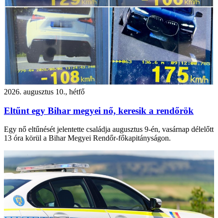
2026. augusztus 10., hétfő
Eltűnt egy Bihar megyei nő, keresik a rendőrök
Egy nő eltűnését jelentette családja augusztus 9-én, vasárnap délelőtt
13 óra körül a Bihar Megyei Rendőr-főkapitányságon.