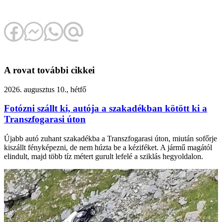
A rovat további cikkei
2026. augusztus 10., hétfő
Fotózni szállt ki, autója a szakadékban kötött ki a
Transzfogarasi úton
Újabb autó zuhant szakadékba a Transzfogarasi úton, miután sofőrje
kiszállt fényképezni, de nem húzta be a kéziféket. A jármű magától
elindult, majd több tíz métert gurult lefelé a sziklás hegyoldalon.