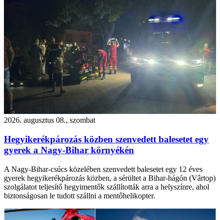
2026. augusztus 08., szombat
Hegyikerékpározás közben szenvedett balesetet egy
gyerek a Nagy-Bihar környékén
A Nagy-Bihar-csúcs közelében szenvedett balesetet egy 12 éves
gyerek hegyikerékpározás közben, a sérültet a Bihar-hágón (Vârtop)
szolgálatot teljesítő hegyimentők szállították arra a helyszínre, ahol
biztonságosan le tudott szállni a mentőhelikopter.