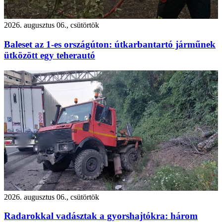
2026. augusztus 06., csütörtök
Baleset az 1-es országúton: útkarbantartó járműnek
ütközött egy teherautó
2026. augusztus 06., csütörtök
Radarokkal vadásztak a gyorshajtókra: három