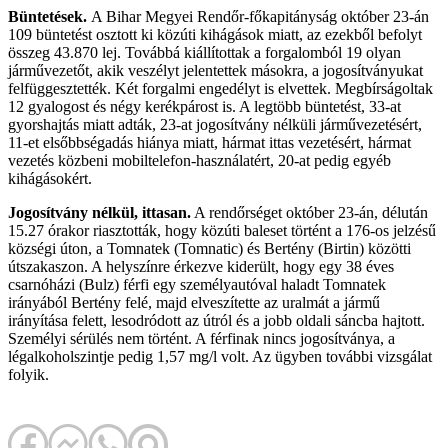
Büntetések.
A Bihar Megyei Rendőr-főkapitányság október 23-án
109 büntetést osztott ki közúti kihágások miatt, az ezekből befolyt
összeg 43.870 lej. Továbbá kiállítottak a forgalomból 19 olyan
járművezetőt, akik veszélyt jelentettek másokra, a jogosítványukat
felfüggesztették. Két forgalmi engedélyt is elvettek. Megbírságoltak
12 gyalogost és négy kerékpárost is. A legtöbb büntetést, 33-at
gyorshajtás miatt adták, 23-at jogosítvány nélküli járművezetésért,
11-et elsőbbségadás hiánya miatt, hármat ittas vezetésért, hármat
vezetés közbeni mobiltelefon-használatért, 20-at pedig egyéb
kihágásokért.
Jogosítvány nélkül, ittasan.
A rendőrséget október 23-án, délután
15.27 órakor riasztották, hogy közúti baleset történt a 176-os jelzésű
községi úton, a Tomnatek (Tomnatic) és Bertény (Birtin) közötti
útszakaszon. A helyszínre érkezve kiderült, hogy egy 38 éves
csarnóházi (Bulz) férfi egy személyautóval haladt Tomnatek
irányából Bertény felé, majd elveszítette az uralmát a jármű
irányítása felett, lesodródott az útról és a jobb oldali sáncba hajtott.
Személyi sérülés nem történt. A férfinak nincs jogosítványa, a
légalkoholszintje pedig 1,57 mg/l volt. Az ügyben további vizsgálat
folyik.