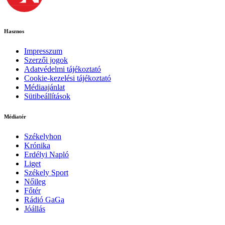
Hasznos
Impresszum
Szerzői jogok
Adatvédelmi tájékoztató
Cookie-kezelési tájékoztató
Médiaajánlat
Sütibeállítások
Médiatér
Székelyhon
Krónika
Erdélyi Napló
Liget
Székely Sport
Nőileg
Főtér
Rádió GaGa
Jóállás