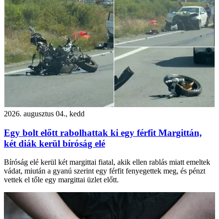
2026. augusztus 04., kedd
Egy bolt előtt rabolhattak ki egy férfit Margittán,
két diák kerül bíróság elé
Bíróság elé kerül két margittai fiatal, akik ellen rablás miatt emeltek
vádat, miután a gyanú szerint egy férfit fenyegettek meg, és pénzt
vettek el tőle egy margittai üzlet előtt.