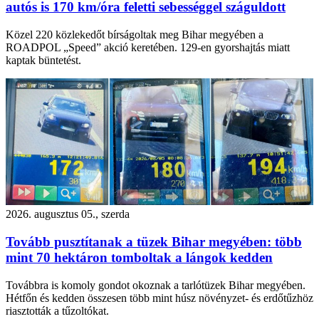
autós is 170 km/óra feletti sebességgel száguldott
Közel 220 közlekedőt bírságoltak meg Bihar megyében a
ROADPOL „Speed” akció keretében. 129-en gyorshajtás miatt
kaptak büntetést.
2026. augusztus 05., szerda
Tovább pusztítanak a tüzek Bihar megyében: több
mint 70 hektáron tomboltak a lángok kedden
Továbbra is komoly gondot okoznak a tarlótüzek Bihar megyében.
Hétfőn és kedden összesen több mint húsz növényzet- és erdőtűzhöz
riasztották a tűzoltókat.