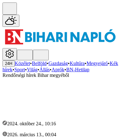
Közélet
•
Belföld
•
Gazdaság
•
Kultúra
•
Megyejáró
•
Kék
24H
hírek
•
Sport
•
Világ
•
Állás
•
Aprók
•
BN-Hetilap
Rendőrségi hírek Bihar megyéből
2024. október 24., 10:16
2026. március 13., 00:04