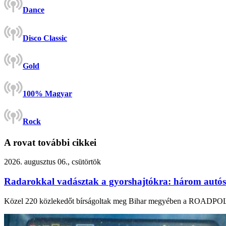
Dance
Disco Classic
Gold
100% Magyar
Rock
A rovat további cikkei
2026. augusztus 06., csütörtök
Radarokkal vadásztak a gyorshajtókra: három autós is
Közel 220 közlekedőt bírságoltak meg Bihar megyében a ROADPOL „S