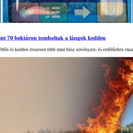
int 70 hektáron tomboltak a lángok kedden
őn és kedden összesen több mint húsz növényzet- és erdőtűzhöz riaszt