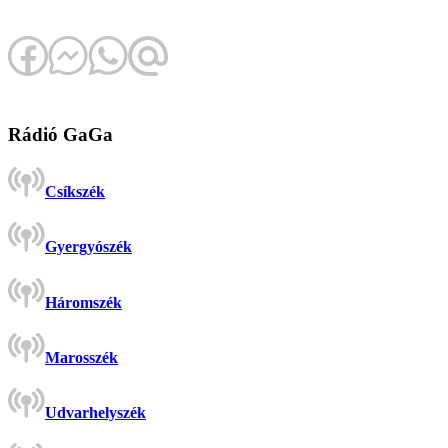
Rádió GaGa
Csíkszék
Gyergyószék
Háromszék
Marosszék
Udvarhelyszék