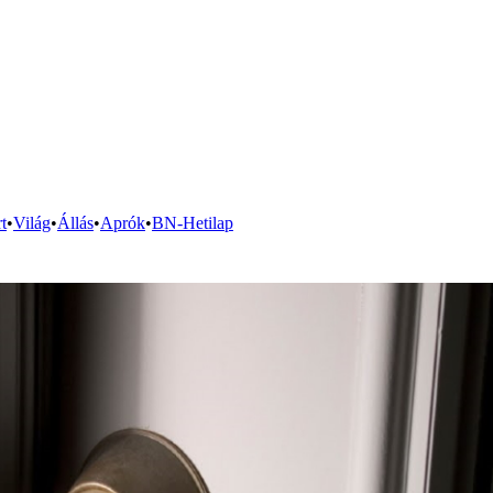
t
•
Világ
•
Állás
•
Aprók
•
BN-Hetilap