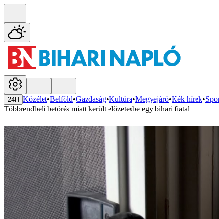
Közélet
•
Belföld
•
Gazdaság
•
Kultúra
•
Megyejáró
•
Kék hírek
•
Spor
24H
Többrendbeli betörés miatt került előzetesbe egy bihari fiatal