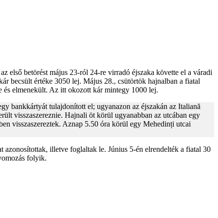
. az első betörést május 23-ról 24-re virradó éjszaka követte el a váradi
ár becsült értéke 3050 lej. Május 28., csütörtök hajnalban a fiatal
te és elmenekült. Az itt okozott kár mintegy 1000 lej.
egy bankkártyát tulajdonított el; ugyanazon az éjszakán az Italiană
került visszaszereznie. Hajnali öt körül ugyanabban az utcában egy
észben visszaszereztek. Aznap 5.50 óra körül egy Mehedinți utcai
onosítottak, illetve foglaltak le. Június 5-én elrendelték a fiatal 30
nyomozás folyik.