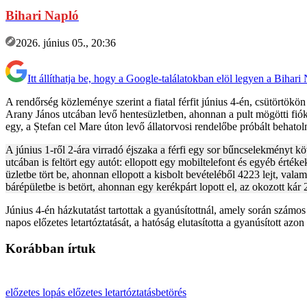
Bihari Napló
2026. június 05., 20:36
Itt állíthatja be, hogy a Google-találatokban elöl legyen a Bihari
A rendőrség közleménye szerint a fiatal férfit június 4-én, csütörtökön 
Arany János utcában levő hentesüzletben, ahonnan a pult mögötti fiókból
egy, a Ștefan cel Mare úton levő állatorvosi rendelőbe próbált behatoln
A június 1-ről 2-ára virradó éjszaka a férfi egy sor bűncselekményt kö
utcában is feltört egy autót: ellopott egy mobiltelefont és egyéb érté
üzletbe tört be, ahonnan ellopott a kisbolt bevételéből 4223 lejt, val
bárépületbe is betört, ahonnan egy kerékpárt lopott el, az okozott kár 
Június 4-én házkutatást tartottak a gyanúsítottnál, amely során számos
napos előzetes letartóztatását, a hatóság elutasította a gyanúsított a
Korábban írtuk
előzetes
lopás
előzetes letartóztatás
betörés