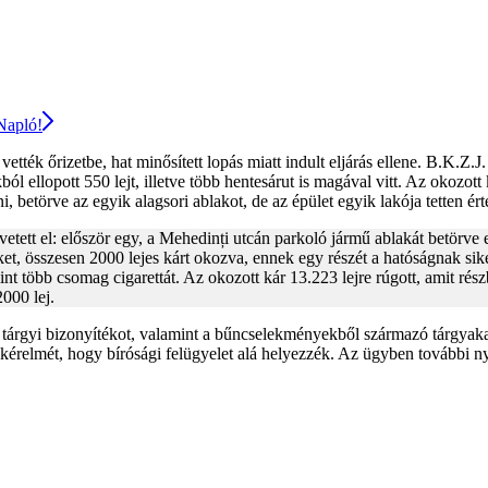
 Napló!
vették őrizetbe, hat minősített lopás miatt indult eljárás ellene. B.K.Z.J
 ellopott 550 lejt, illetve több hentesárut is magával vitt. Az okozott k
i, betörve az egyik alagsori ablakot, de az épület egyik lakója tetten ér
vetett el: először egy, a Mehedinți utcán parkoló jármű ablakát betörve 
keket, összesen 2000 lejes kárt okozva, ennek egy részét a hatóságnak si
amint több csomag cigarettát. Az okozott kár 13.223 lejre rúgott, amit r
2000 lej.
 tárgyi bizonyítékot, valamint a bűncselekményekből származó tárgyakat az
zon kérelmét, hogy bírósági felügyelet alá helyezzék. Az ügyben további 