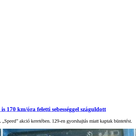
 170 km/óra feletti sebességgel száguldott
peed” akció keretében. 129-en gyorshajtás miatt kaptak büntetést.