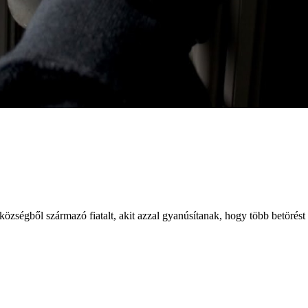
községből származó fiatalt, akit azzal gyanúsítanak, hogy több betörést i