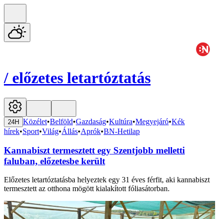
/
előzetes letartóztatás
Közélet
•
Belföld
•
Gazdaság
•
Kultúra
•
Megyejáró
•
Kék
24H
hírek
•
Sport
•
Világ
•
Állás
•
Aprók
•
BN-Hetilap
Kannabiszt termesztett egy Szentjobb melletti
faluban, előzetesbe került
Előzetes letartóztatásba helyeztek egy 31 éves férfit, aki kannabiszt
termesztett az otthona mögött kialakított fóliasátorban.