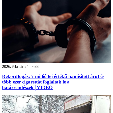
2026. február 24., kedd
Rekordfogás: 7 millió lej értékű hamisított árut és
több ezer cigarettát foglaltak le a
határrendészek│VIDEÓ