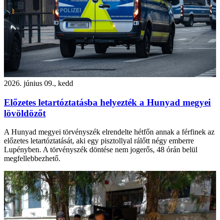
2026. június 09., kedd
Előzetes letartóztatásba helyezték a Hunyad megyei
lövöldözőt
A Hunyad megyei törvényszék elrendelte hétfőn annak a férfinek az
előzetes letartóztatását, aki egy pisztollyal rálőtt négy emberre
Lupényben. A törvényszék döntése nem jogerős, 48 órán belül
megfellebbezhető.