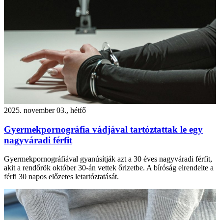
2025. november 03., hétfő
Gyermekpornográfia vádjával tartóztattak le egy
nagyváradi férfit
Gyermekpornográfiával gyanúsítják azt a 30 éves nagyváradi férfit,
akit a rendőrök október 30-án vettek őrizetbe. A bíróság elrendelte a
férfi 30 napos előzetes letartóztatását.