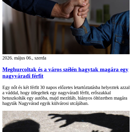
2026. május 06., szerda
Meghurcoltak és a város szélén hagytak magára egy
nagyváradi férfit
Egy nőt és két férfit 30 napos előzetes letartóztatásba helyeztek azzal
a váddal, hogy ütlegeltek egy nagyváradi férfit, erőszakkal
betuszkolták egy autóba, majd mezítláb, hiányos öltözetben magára
hagyták Nagyvárad egyik külvárosi utcájában.