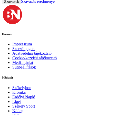
Szavazás eredménye
Szavazok
Hasznos
Impresszum
Szerzői jogok
Adatvédelmi tájékoztató
Cookie-kezelési tájékoztató
Médiaajánlat
Sütibeállítások
Médiatér
Székelyhon
Krónika
Erdélyi Napló
Liget
Székely Sport
Nőileg