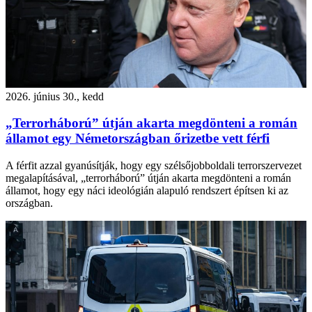
2026. június 30., kedd
„Terrorháború” útján akarta megdönteni a román
államot egy Németországban őrizetbe vett férfi
A férfit azzal gyanúsítják, hogy egy szélsőjobboldali terrorszervezet
megalapításával, „terrorháború” útján akarta megdönteni a román
államot, hogy egy náci ideológián alapuló rendszert építsen ki az
országban.