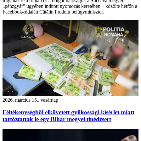
foglaltak le a román és a bolgár hatóságok a Suceava megyei
„pénzgyár” ügyében indított nyomozás keretében – közölte hétfőn a
Facebook-oldalán Cătălin Predoiu belügyminiszter.
2026. március 15., vasárnap
Féltékenységből elkövetett gyilkossági kísérlet miatt
tartóztattak le egy Bihar megyei tinédzsert