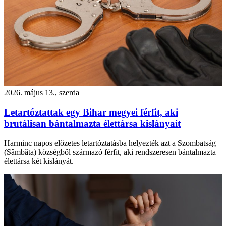
2026. május 13., szerda
Letartóztattak egy Bihar megyei férfit, aki
brutálisan bántalmazta élettársa kislányait
Harminc napos előzetes letartóztatásba helyezték azt a Szombatság
(Sâmbăta) községből származó férfit, aki rendszeresen bántalmazta
élettársa két kislányát.