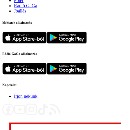
Főtér
Rádió GaGa
Jóállás
Médiatér alkalmazás
Rádió GaGa alkalmazás
Kapcsolat
Írjon nekünk