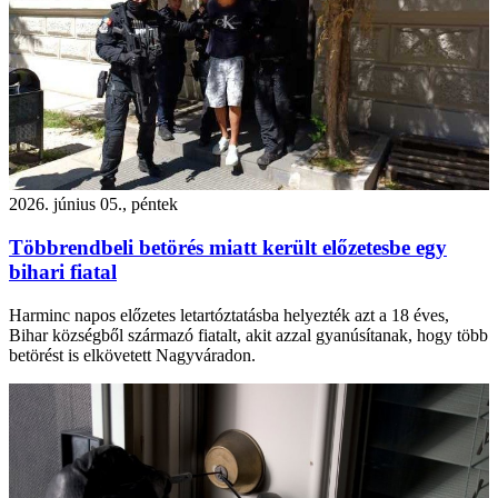
2026. június 05., péntek
Többrendbeli betörés miatt került előzetesbe egy
bihari fiatal
Harminc napos előzetes letartóztatásba helyezték azt a 18 éves,
Bihar községből származó fiatalt, akit azzal gyanúsítanak, hogy több
betörést is elkövetett Nagyváradon.