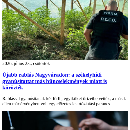
2026. július 23., csütörtök
Újabb rablás Nagyváradon: a székelyhídi
gyanúsítottat más bűncselekmények miatt is
körözték
Rablással gyanúsítanak két férfit, egyiküket őrizetbe vették, a másik
ellen már érvényben volt egy előzetes letartóztatási parancs.