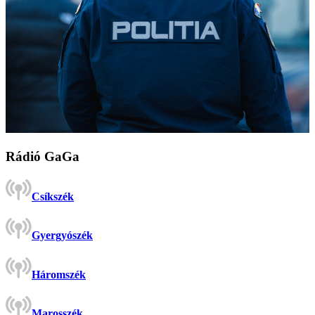
Rádió GaGa
Csíkszék
Gyergyószék
Háromszék
Marosszék