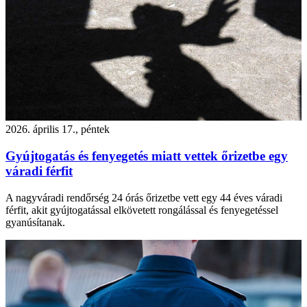
2026. április 17., péntek
Gyújtogatás és fenyegetés miatt vettek őrizetbe egy
váradi férfit
A nagyváradi rendőrség 24 órás őrizetbe vett egy 44 éves váradi
férfit, akit gyújtogatással elkövetett rongálással és fenyegetéssel
gyanúsítanak.