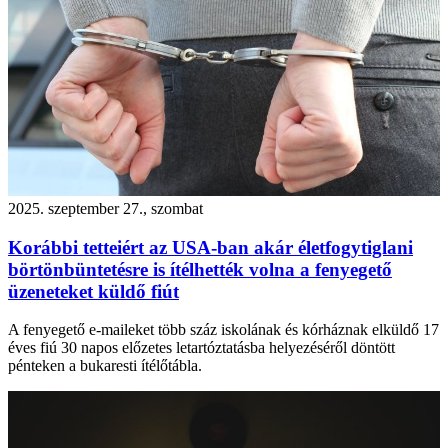
2025. szeptember 27., szombat
Korábbi tetteiért az USA-ban akár életfogytiglani
börtönbüntetésre is ítélhették volna a fenyegető
üzeneteket küldő fiút
A fenyegető e-maileket több száz iskolának és kórháznak elküldő 17
éves fiú 30 napos előzetes letartóztatásba helyezéséről döntött
pénteken a bukaresti ítélőtábla.