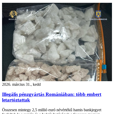
2026. március 31., kedd
Illegális pénzgyártás Romániában: több embert
letartóztattak
Összesen mintegy 2,5 millió euró névértékű hamis bankjegyet