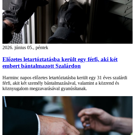
2026. június 05., péntek
Előzetes letartóztatásba került egy férfi, aki két
embert bántalmazott Szalárdon
Harminc napos előzetes letartóztatásba került egy 31 éves szalárdi
férfi, akit két személy bántalmazásával, valamint a közrend és
köznyugalom megzavarásával gyanúsítanak.