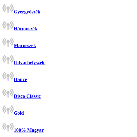
Gyergyószék
Háromszék
Marosszék
Udvarhelyszék
Dance
Disco Classic
Gold
100% Magyar