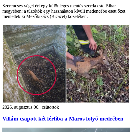
Szerencsés véget ért egy különleges mentés szerda este Bihar
megyében: a tűzoltók egy használaton kívüli medencébe esett őzet
mentettek ki Mezőbikács (Bicăcel) közelében.
2026. augusztus 06., csütörtök
Villám csapott két férfiba a Maros folyó medrében