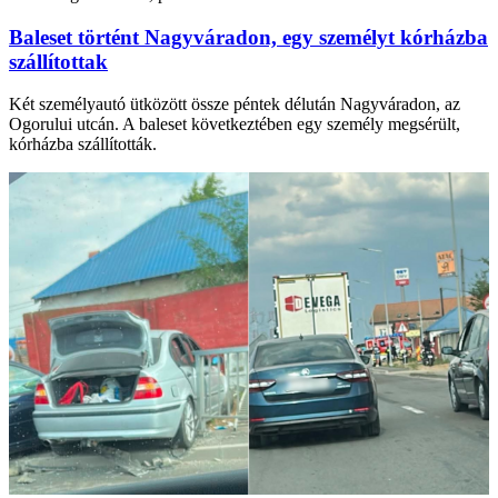
Baleset történt Nagyváradon, egy személyt kórházba
szállítottak
Két személyautó ütközött össze péntek délután Nagyváradon, az
Ogorului utcán. A baleset következtében egy személy megsérült,
kórházba szállították.