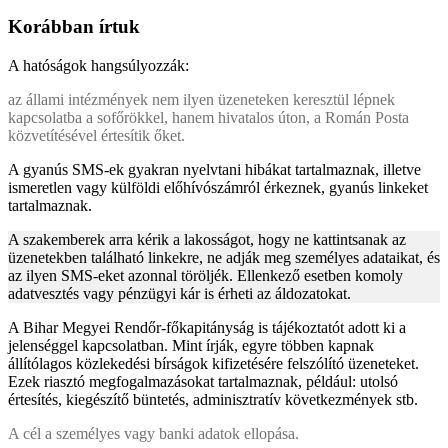
Korábban írtuk
A hatóságok hangsúlyozzák:
az állami intézmények nem ilyen üzeneteken keresztül lépnek
kapcsolatba a sofőrökkel, hanem hivatalos úton, a Román Posta
közvetítésével értesítik őket.
A gyanús SMS-ek gyakran nyelvtani hibákat tartalmaznak, illetve
ismeretlen vagy külföldi előhívószámról érkeznek, gyanús linkeket
tartalmaznak.
A szakemberek arra kérik a lakosságot, hogy ne kattintsanak az
üzenetekben található linkekre, ne adják meg személyes adataikat, és
az ilyen SMS-eket azonnal töröljék. Ellenkező esetben komoly
adatvesztés vagy pénzügyi kár is érheti az áldozatokat.
A Bihar Megyei Rendőr-főkapitányság is tájékoztatót adott ki a
jelenséggel kapcsolatban. Mint írják, egyre többen kapnak
állítólagos közlekedési bírságok kifizetésére felszólító üzeneteket.
Ezek riasztó megfogalmazásokat tartalmaznak, például: utolsó
értesítés, kiegészítő büntetés, adminisztratív következmények stb.
A cél a személyes vagy banki adatok ellopása.