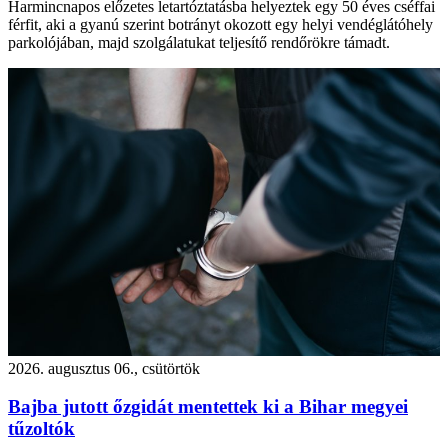
Harmincnapos előzetes letartóztatásba helyeztek egy 50 éves cséffai
férfit, aki a gyanú szerint botrányt okozott egy helyi vendéglátóhely
parkolójában, majd szolgálatukat teljesítő rendőrökre támadt.
2026. augusztus 06., csütörtök
Bajba jutott őzgidát mentettek ki a Bihar megyei
tűzoltók