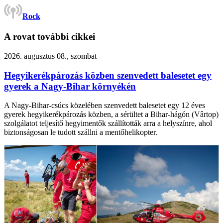
Rock
A rovat további cikkei
2026. augusztus 08., szombat
Hegyikerékpározás közben szenvedett balesetet egy
gyerek a Nagy-Bihar környékén
A Nagy-Bihar-csúcs közelében szenvedett balesetet egy 12 éves
gyerek hegyikerékpározás közben, a sérültet a Bihar-hágón (Vârtop)
szolgálatot teljesítő hegyimentők szállították arra a helyszínre, ahol
biztonságosan le tudott szállni a mentőhelikopter.