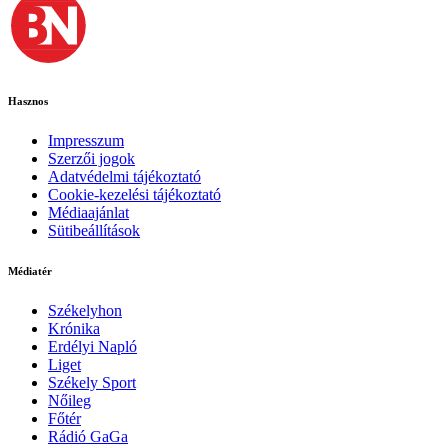
Hasznos
Impresszum
Szerzői jogok
Adatvédelmi tájékoztató
Cookie-kezelési tájékoztató
Médiaajánlat
Sütibeállítások
Médiatér
Székelyhon
Krónika
Erdélyi Napló
Liget
Székely Sport
Nőileg
Főtér
Rádió GaGa