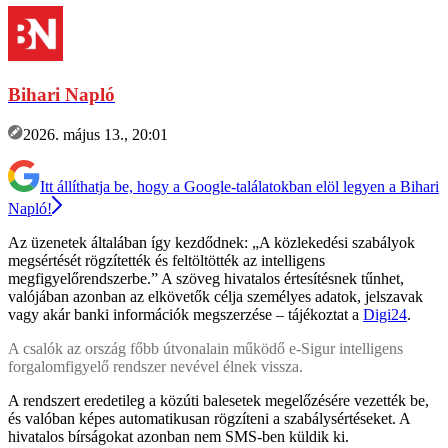
Bihari Napló
2026. május 13., 20:01
Itt állíthatja be, hogy a Google-találatokban elöl legyen a Bihari
Napló!
Az üzenetek általában így kezdődnek: „A közlekedési szabályok
megsértését rögzítették és feltöltötték az intelligens
megfigyelőrendszerbe.” A szöveg hivatalos értesítésnek tűnhet,
valójában azonban az elkövetők célja személyes adatok, jelszavak
vagy akár banki információk megszerzése – tájékoztat a
Digi24
.
A csalók az ország főbb útvonalain működő e-Sigur intelligens
forgalomfigyelő rendszer nevével élnek vissza.
A rendszert eredetileg a közúti balesetek megelőzésére vezették be,
és valóban képes automatikusan rögzíteni a szabálysértéseket. A
hivatalos bírságokat azonban nem SMS-ben küldik ki.