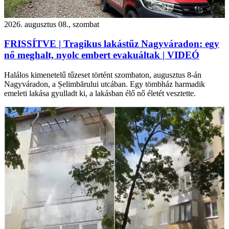
2026. augusztus 08., szombat
FRISSÍTVE | Tragikus lakástűz Nagyváradon: egy
nő meghalt, nyolc embert evakuáltak | VIDEÓ
Halálos kimenetelű tűzeset történt szombaton, augusztus 8-án
Nagyváradon, a Șelimbărului utcában. Egy tömbház harmadik
emeleti lakása gyulladt ki, a lakásban élő nő életét vesztette.