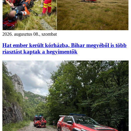
2026. augusztus 08., szombat
Hat ember került kórházba, Bihar megyéből is több
riasztást kaptak a hegyimentők