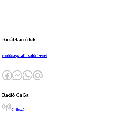
Korábban írtuk
rendőrség
csalás
sofőr
üzenet
Rádió GaGa
Csíkszék