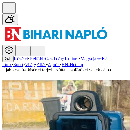
Közélet
•
Belföld
•
Gazdaság
•
Kultúra
•
Megyejáró
•
Kék
24H
hírek
•
Sport
•
Világ
•
Állás
•
Aprók
•
BN-Hetilap
Újabb csalási kísérlet terjed: ezúttal a sofőröket vették célba