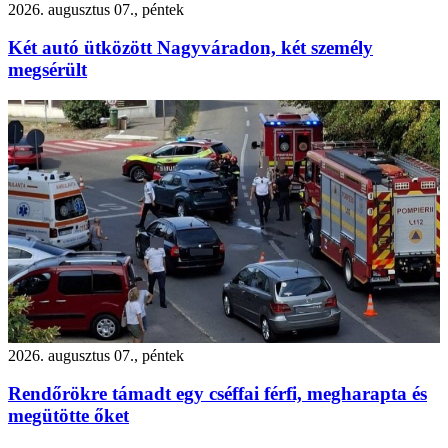
2026. augusztus 07., péntek
Két autó ütközött Nagyváradon, két személy
megsérült
2026. augusztus 07., péntek
Rendőrökre támadt egy cséffai férfi, megharapta és
megütötte őket