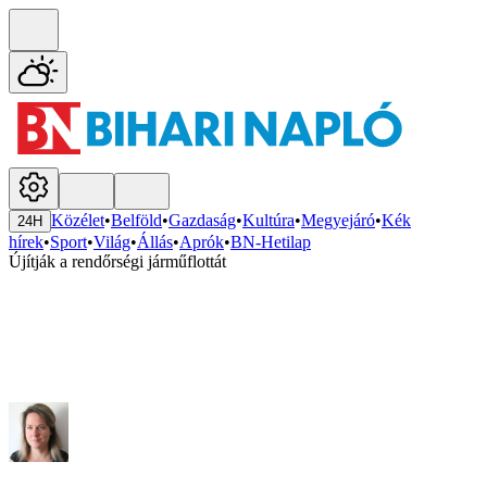
Közélet
•
Belföld
•
Gazdaság
•
Kultúra
•
Megyejáró
•
Kék
24H
hírek
•
Sport
•
Világ
•
Állás
•
Aprók
•
BN-Hetilap
Újítják a rendőrségi járműflottát