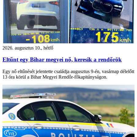
2026. augusztus 10., hétfő
Eltűnt egy Bihar megyei nő, keresik a rendőrök
Egy nő eltűnését jelentette családja augusztus 9-én, vasárnap délelőtt
13 óra körül a Bihar Megyei Rendőr-főkapitányságon.