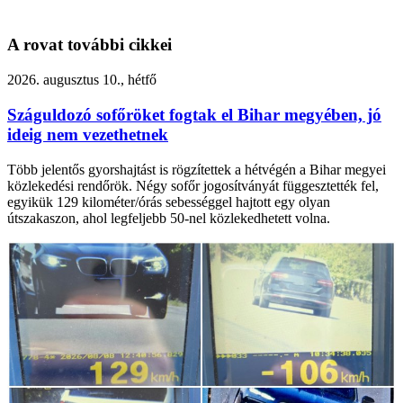
A rovat további cikkei
2026. augusztus 10., hétfő
Száguldozó sofőröket fogtak el Bihar megyében, jó
ideig nem vezethetnek
Több jelentős gyorshajtást is rögzítettek a hétvégén a Bihar megyei
közlekedési rendőrök. Négy sofőr jogosítványát függesztették fel,
egyikük 129 kilométer/órás sebességgel hajtott egy olyan
útszakaszon, ahol legfeljebb 50-nel közlekedhetett volna.