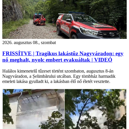
2026. augusztus 08., szombat
FRISSÍTVE | Tragikus lakástűz Nagyváradon: egy
nő meghalt, nyolc embert evakuáltak | VIDEÓ
Halálos kimenetelű tűzeset történt szombaton, augusztus 8-án
Nagyváradon, a Șelimbărului utcában. Egy tömbház harmadik
emeleti lakása gyulladt ki, a lakásban élő nő életét vesztette.