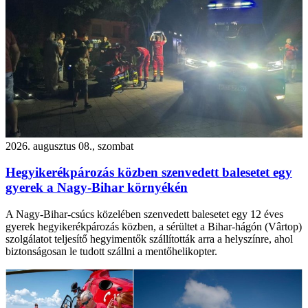
2026. augusztus 08., szombat
Hegyikerékpározás közben szenvedett balesetet egy
gyerek a Nagy-Bihar környékén
A Nagy-Bihar-csúcs közelében szenvedett balesetet egy 12 éves
gyerek hegyikerékpározás közben, a sérültet a Bihar-hágón (Vârtop)
szolgálatot teljesítő hegyimentők szállították arra a helyszínre, ahol
biztonságosan le tudott szállni a mentőhelikopter.