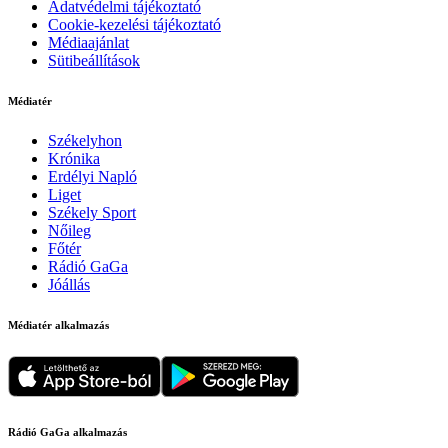
Adatvédelmi tájékoztató
Cookie-kezelési tájékoztató
Médiaajánlat
Sütibeállítások
Médiatér
Székelyhon
Krónika
Erdélyi Napló
Liget
Székely Sport
Nőileg
Főtér
Rádió GaGa
Jóállás
Médiatér alkalmazás
Rádió GaGa alkalmazás