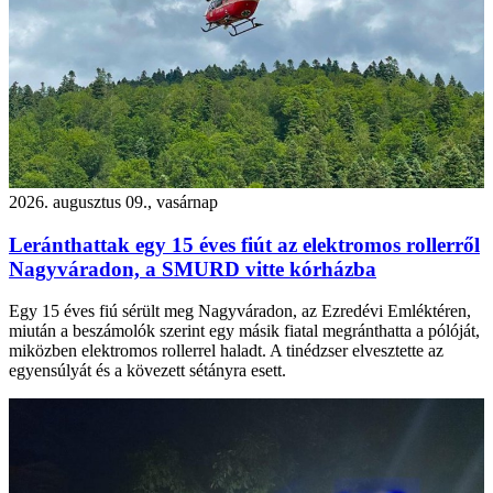
2026. augusztus 09., vasárnap
Leránthattak egy 15 éves fiút az elektromos rollerről
Nagyváradon, a SMURD vitte kórházba
Egy 15 éves fiú sérült meg Nagyváradon, az Ezredévi Emléktéren,
miután a beszámolók szerint egy másik fiatal megránthatta a pólóját,
miközben elektromos rollerrel haladt. A tinédzser elvesztette az
egyensúlyát és a kövezett sétányra esett.