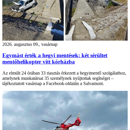
2026. augusztus 09., vasárnap
Egymást érték a hegyi mentések: két sérültet
mentőhelikopter vitt kórházba
Az elmúlt 24 órában 33 riasztás érkezett a hegyimentő szolgálathoz,
amelynek munkatársai 35 személynek nyújtottak segítséget –
tájékoztatott vasárnap a Facebook-oldalán a Salvamont.