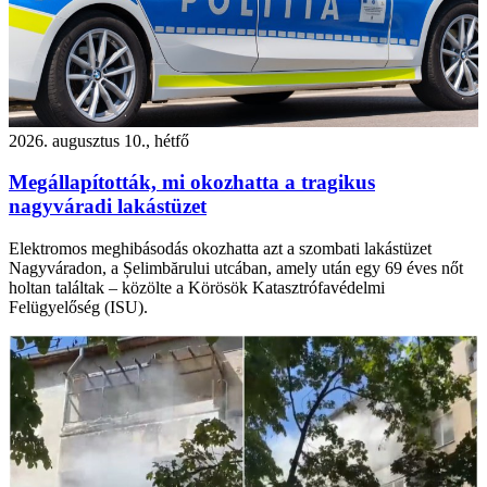
2026. augusztus 10., hétfő
Megállapították, mi okozhatta a tragikus
nagyváradi lakástüzet
Elektromos meghibásodás okozhatta azt a szombati lakástüzet
Nagyváradon, a Șelimbărului utcában, amely után egy 69 éves nőt
holtan találtak – közölte a Körösök Katasztrófavédelmi
Felügyelőség (ISU).