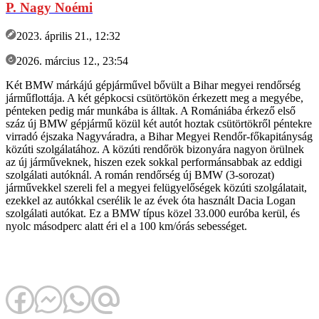
P. Nagy Noémi
2023. április 21., 12:32
2026. március 12., 23:54
Két BMW márkájú gépjárművel bővült a Bihar megyei rendőrség
járműflottája. A két gépkocsi csütörtökön érkezett meg a megyébe,
pénteken pedig már munkába is álltak. A Romániába érkező első
száz új BMW gépjármű közül két autót hoztak csütörtökről péntekre
virradó éjszaka Nagyváradra, a Bihar Megyei Rendőr-főkapitányság
közúti szolgálatához. A közúti rendőrök bizonyára nagyon örülnek
az új járműveknek, hiszen ezek sokkal performánsabbak az eddigi
szolgálati autóknál. A román rendőrség új BMW (3-sorozat)
járművekkel szereli fel a megyei felügyelőségek közúti szolgálatait,
ezekkel az autókkal cserélik le az évek óta használt Dacia Logan
szolgálati autókat. Ez a BMW típus közel 33.000 euróba kerül, és
nyolc másodperc alatt éri el a 100 km/órás sebességet.