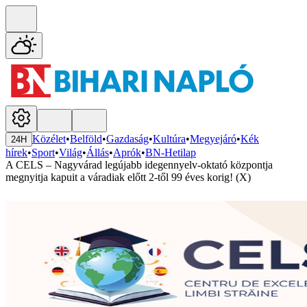
Közélet
•
Belföld
•
Gazdaság
•
Kultúra
•
Megyejáró
•
Kék
24H
hírek
•
Sport
•
Világ
•
Állás
•
Aprók
•
BN-Hetilap
A CELS – Nagyvárad legújabb idegennyelv-oktató központja
megnyitja kapuit a váradiak előtt 2-től 99 éves korig! (X)