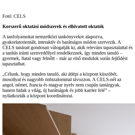
Fotó: CELS
Korszerű oktatási módszerek és elhivatott oktatók
A tanfolyamokat nemzetközi tankönyvekre alapozva,
gyakorlatorientált, interaktív és barátságos módon szervezik. A
CELS tanárait gondosan válogatják ki, akik releváns tapasztalattal és
a tanítás iránti szenvedéllyel rendelkeznek, így minden tanuló –
gyermek, fiatal vagy felnőtt – már az első modulok során fejlődést
tapasztalhat.
„Célunk, hogy minden tanuló, aki átlépi a központ küszöbét,
mosollyal és nagyobb önbizalommal távozzon. A CELS-nél az
angol, német, francia és magyar nyelv nem csupán tantárgyak,
hanem hidak a világ, új barátságok és jobb karrier felé” –
nyilatkozták a központ koordinátorai.