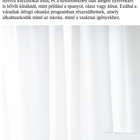
nyelvű kurzusokat indít, és a későbbiekben más idegen nyelvekkel
is bővíti kínálatát, mint például a spanyol, olasz vagy kínai. Ezáltal a
váradiak átfogó oktatási programban részesülhetnek, amely
alkalmazkodik mind az iskolai, mind a szakmai igényekhez.