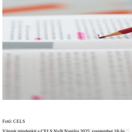
Fotó: CELS
Várunk mindenkit a CELS Nyílt Napjára 2025. szeptember 18-án,