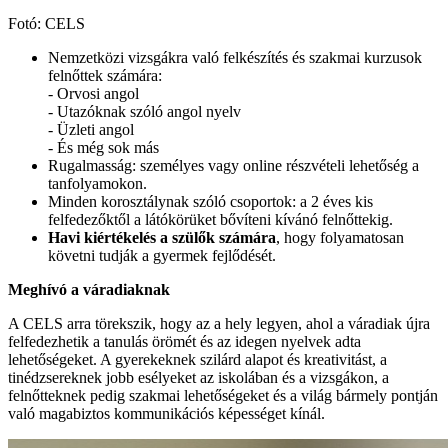
Fotó: CELS
Nemzetközi vizsgákra való felkészítés és szakmai kurzusok
felnőttek számára:
- Orvosi angol
- Utazóknak szóló angol nyelv
- Üzleti angol
- És még sok más
Rugalmasság: személyes vagy online részvételi lehetőség a
tanfolyamokon.
Minden korosztálynak szóló csoportok: a 2 éves kis
felfedezőktől a látókörüket bővíteni kívánó felnőttekig.
Havi kiértékelés a szülők számára
, hogy folyamatosan
követni tudják a gyermek fejlődését.
Meghívó a váradiaknak
A CELS arra törekszik, hogy az a hely legyen, ahol a váradiak újra
felfedezhetik a tanulás örömét és az idegen nyelvek adta
lehetőségeket. A gyerekeknek szilárd alapot és kreativitást, a
tinédzsereknek jobb esélyeket az iskolában és a vizsgákon, a
felnőtteknek pedig szakmai lehetőségeket és a világ bármely pontján
való magabiztos kommunikációs képességet kínál.