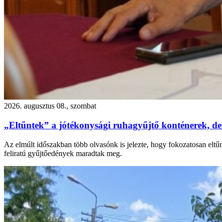
2026. augusztus 08., szombat
„Eltűntek” a jótékonysági ruhagyűjtő konténerek, de
Az elmúlt időszakban több olvasónk is jelezte, hogy fokozatosan eltű
feliratú gyűjtőedények maradtak meg.