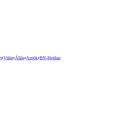
t
•
Világ
•
Állás
•
Aprók
•
BN-Hetilap