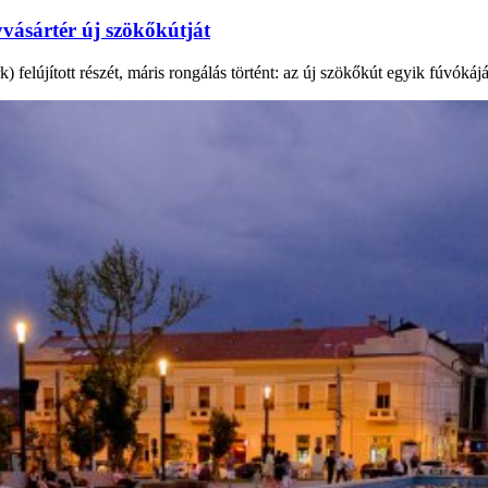
vásártér új szökőkútját
elújított részét, máris rongálás történt: az új szökőkút egyik fúvókáját