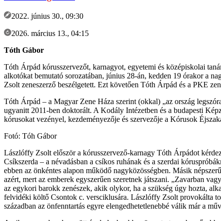
2022. június 30., 09:30
2026. március 13., 04:15
Tóth Gábor
Tóth Árpád kórusszervezőt, karnagyot, egyetemi és középiskolai tanár
alkotókat bemutató sorozatában, június 28-án, kedden 19 órakor a na
Zsolt zeneszerző beszélgetett. Ezt követően Tóth Árpád és a PKE ze
Tóth Árpád – a Magyar Zene Háza szerint (okkal) „az ország legszór
ugyanitt 2011-ben doktorált. A Kodály Intézetben és a budapesti Kép
kórusokat vezényel, kezdeményezője és szervezője a Kórusok Éjszaká
Fotó: Tóh Gábor
Lászlóffy Zsolt először a kórusszervező-karnagy Tóth Árpádot kérdez
Csíkszerda – a névadásban a csíkos ruhának és a szerdai kóruspróbák
ebben az önkéntes alapon működő nagyközösségben. Másik népszerű t
azért, mert az emberek egyszerűen szeretnek játszani. „Zavarban vagyo
az egykori barokk zenészek, akik olykor, ha a szükség úgy hozta, alk
felvidéki költő Csontok c. versciklusára. Lászlóffy Zsolt provokálta 
században az önfenntartás egyre elengedhetetlenebbé válik már a mű