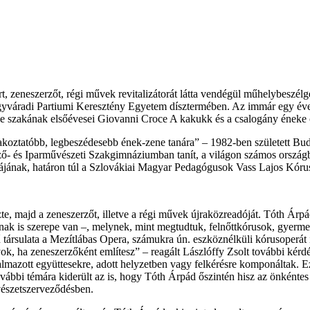
t, zeneszerzőt, régi művek revitalizátorát látta vendégül műhelybeszé
gyváradi Partiumi Keresztény Egyetem dísztermében. Az immár egy éve a
ne szakának elsőévesei Giovanni Croce A kakukk és a csalogány éneke 
akoztatóbb, legbeszédesebb ének-zene tanára” – 1982-ben született Bu
ző- és Iparművészeti Szakgimnáziumban tanít, a világon számos országb
jának, határon túl a Szlovákiai Magyar Pedagógusok Vass Lajos Kórusá
te, majd a zeneszerzőt, illetve a régi művek újraközreadóját. Tóth Ár
nak is szerepe van –, melynek, mint megtudtuk, felnőttkórusok, gyerme
ársulata a Mezítlábas Opera, számukra ún. eszköznélküli kórusoperát
k, ha zeneszerzőként említesz” – reagált Lászlóffy Zsolt további kérdé
almazott együttesekre, adott helyzetben vagy felkérésre komponáltak. E
további témára kiderült az is, hogy Tóth Árpád őszintén hisz az önként
vészetszerveződésben.