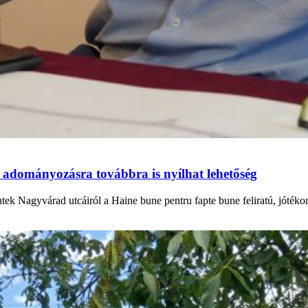
 adományozásra továbbra is nyílhat lehetőség
ntek Nagyvárad utcáiról a Haine bune pentru fapte bune feliratú, jóték