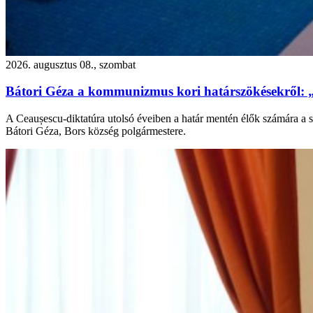
2026. augusztus 08., szombat
Bátori Géza a kommunizmus kori határszökésekről: 
A Ceaușescu-diktatúra utolsó éveiben a határ mentén élők számára a s
Bátori Géza, Bors község polgármestere.