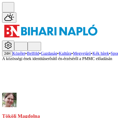
Közélet
•
Belföld
•
Gazdaság
•
Kultúra
•
Megyejáró
•
Kék hírek
•
Spor
24H
A közösségi ének identitáserősítő én-érzéséről a PMMC előadásán
Tököli Magdolna