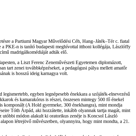
lgetésre a Partiumi Magyar Művelődési Céh, Hang–Játék–Tér c. fiatal
 PKE-n is tanító budapesti meghívottal itthoni kollégája, Lászlóffy
című madrigálkomédiáját adták elő.
dapesten, a Liszt Ferenc Zeneművészeti Egyetemen diplomázott,
an tart zenei továbbképzéseket, a pedagógusi pálya mellett amatőr
nak is hosszú ideig karnagya volt.
pád legismertebb, egyben legnépesebb énekkara a szójáték-elnevezésű
kkarok és kamarakórus is részei, összesen mintegy 500 fő énekel
 is komponált (A Hold gyermeke, 300 énekhangra), mint mondja
seire Tóth Árpád, aki hozzátette, inkább olyannak tartja magát, mint
z utóbbi módon alakult ki oratorikus zenéje is Koncsol László
es alapon létrejövő művészetben, olyannyira, hogy mint mondta, a 21.