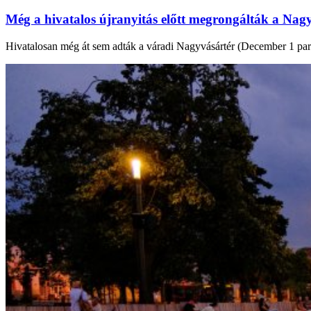
Még a hivatalos újranyitás előtt megrongálták a Nagy
Hivatalosan még át sem adták a váradi Nagyvásártér (December 1 park) f