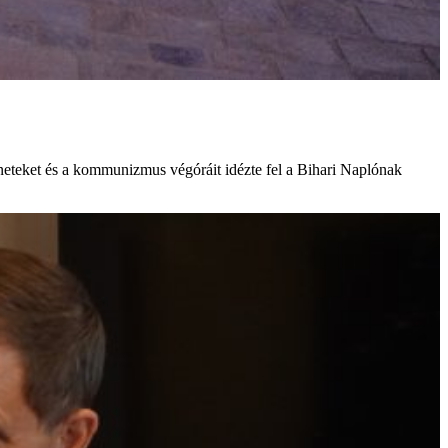
éneteket és a kommunizmus végóráit idézte fel a Bihari Naplónak