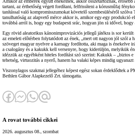
Amikor az emberek együtt énekelnek, akkor összetartoznak, erősebb az 
tartani, az érthetőség végett fordítani, felfrissíteni a kórusműfaj fé
tanítással való kompromisszumokat követelő szembesüléséről szólva 
tanulhatóság az alapvető mérce akkor is, amikor egy-egy produkció e
továbbá arról is, hogy egy budapesti srác, hogyan jön rá idővel, hogy 
Egy rövid aleatorikus kánonimprovizációs jellegű játékra is sor kerül
az emeleti előtérben folytatódott az ének, „mert ott nagyon jól szól
szöveget magyar nyelvre a karnagy fordította, aki maga is énekelve irá
a csalogány és a kakukk kell versenyre, hogy kiderüljön, melyikük én
idézzük az egyébként hiteles fordítást szó szerint: Kakukk – „biztos e
tehetség, virtuozitás a nyerő, hanem ha valaki képes mindig ugyanazt 
Viszonylagos szakmai jellegéhez képest egész sokan érdeklődtek a PM
Bethlen Gábor Alapkezelő Zrt. támogatta.
A rovat további cikkei
2026. augusztus 08., szombat