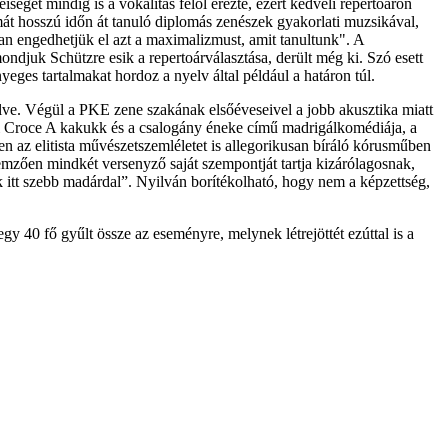
get mindig is a vokalitás felől érezte, ezért kedveli repertoáron
kmát hosszú időn át tanuló diplomás zenészek gyakorlati muzsikával,
 engedhetjük el azt a maximalizmust, amit tanultunk". A
djuk Schützre esik a repertoárválasztása, derült még ki. Szó esett
eges tartalmakat hordoz a nyelv által például a határon túl.
kelve. Végül a PKE zene szakának elsőéveseivel a jobb akusztika miatt
nni Croce A kakukk és a csalogány éneke című madrigálkomédiája, a
en az elitista művészetszemléletet is allegorikusan bíráló kórusműben
emzően mindkét versenyző saját szempontját tartja kizárólagosnak,
ik itt szebb madárdal”. Nyilván borítékolható, hogy nem a képzettség,
40 fő gyűlt össze az eseményre, melynek létrejöttét ezúttal is a