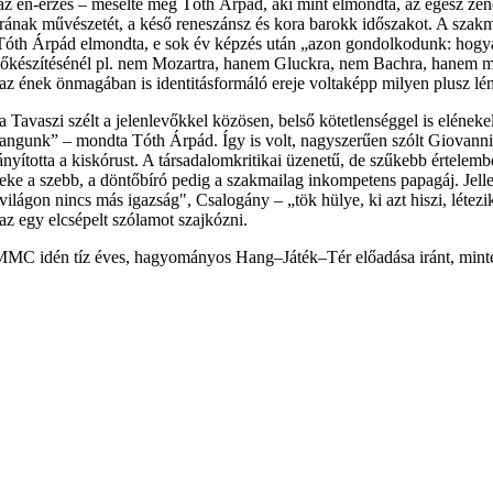
én-érzés – mesélte még Tóth Árpád, aki mint elmondta, az egész zeneisé
nykorának művészetét, a késő reneszánsz és kora barokk időszakot. A sza
Tóth Árpád elmondta, e sok év képzés után „azon gondolkodunk: hogyan
lőkészítésénél pl. nem Mozartra, hanem Gluckra, nem Bachra, hanem mon
az ének önmagában is identitásformáló ereje voltaképp milyen plusz lény
t a Tavaszi szélt a jelenlevőkkel közösen, belső kötetlenséggel is eléne
 a hangunk” – mondta Tóth Árpád. Így is volt, nagyszerűen szólt Giova
nyította a kiskórust. A társadalomkritikai üzenetű, de szűkebb értelemb
eke a szebb, a döntőbíró pedig a szakmailag inkompetens papagáj. Jell
 világon nincs más igazság", Csalogány – „tök hülye, ki azt hiszi, létez
az egy elcsépelt szólamot szajkózni.
MC idén tíz éves, hagyományos Hang–Játék–Tér előadása iránt, mintegy 