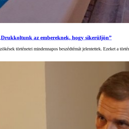
„Drukkoltunk az embereknek, hogy sikerüljön”
zökések történetei mindennapos beszédtémát jelentettek. Ezeket a tört