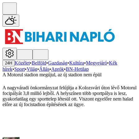
Közélet
•
Belföld
•
Gazdaság
•
Kultúra
•
Megyejáró
•
Kék
24H
hírek
•
Sport
•
Világ
•
Állás
•
Aprók
•
BN-Hetilap
A Motorul stadion megújul, az új stadion nem épül
A nagyváradi önkormányzat felújítja a Kolozsvári úton lévő Motorul
focipályát 3,8 millió lejből. A helyszínen több sportpálya is lesz,
gyakorlatilag egy sporttelep létesül ott. Viszont egyelőre nem halad
előre az új focistadion építésének az ügye.