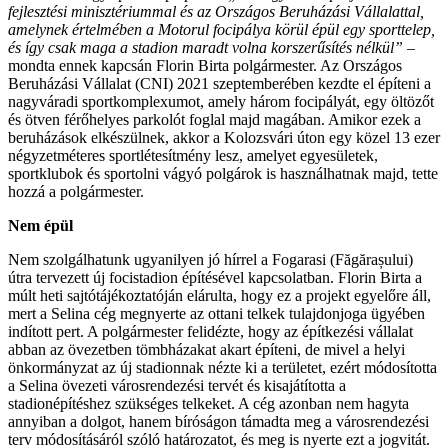
fejlesztési minisztériummal és az Országos Beruházási Vállalattal,
amelynek értelmében a Motorul focipálya körül épül egy sporttelep,
és így csak maga a stadion maradt volna korszerűsítés nélkül”
–
mondta ennek kapcsán Florin Birta polgármester. Az Országos
Beruházási Vállalat (CNI) 2021 szeptemberében kezdte el építeni a
nagyváradi sportkomplexumot, amely három focipályát, egy öltözőt
és ötven férőhelyes parkolót foglal majd magában. Amikor ezek a
beruházások elkészülnek, akkor a Kolozsvári úton egy közel 13 ezer
négyzetméteres sportlétesítmény lesz, amelyet egyesületek,
sportklubok és sportolni vágyó polgárok is használhatnak majd, tette
hozzá a polgármester.
Nem épül
Nem szolgálhatunk ugyanilyen jó hírrel a Fogarasi (Făgărașului)
útra tervezett új focistadion építésével kapcsolatban. Florin Birta a
múlt heti sajtótájékoztatóján elárulta, hogy ez a projekt egyelőre áll,
mert a Selina cég megnyerte az ottani telkek tulajdonjoga ügyében
indított pert. A polgármester felidézte, hogy az építkezési vállalat
abban az övezetben tömbházakat akart építeni, de mivel a helyi
önkormányzat az új stadionnak nézte ki a területet, ezért módosította
a Selina övezeti városrendezési tervét és kisajátította a
stadionépítéshez szükséges telkeket. A cég azonban nem hagyta
annyiban a dolgot, hanem bíróságon támadta meg a városrendezési
terv módosításáról szóló határozatot, és meg is nyerte ezt a jogvitát.