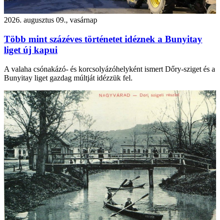
2026. augusztus 09., vasárnap
Több mint százéves történetet idéznek a Bunyitay
liget új kapui
A valaha csónakázó- és korcsolyázóhelyként ismert Dőry-sziget és a
Bunyitay liget gazdag múltját idézzük fel.