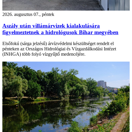
2026. augusztus 07., péntek
Aszály után villámárvizek kialakulására
figyelmeztetnek a hidrológusok Bihar megyében
Elsőfokú (sárga jelzésű) árvízvédelmi készültséget rendelt el
pénteken az Országos Hidrológiai és Vízgazdálkodási Intézet
(INHGA) több folyó vízgyűjtő medencéjére.