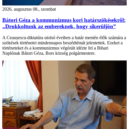
2026. augusztus 08., szombat
Bátori Géza a kommunizmus kori határszökésekről:
„Drukkoltunk az embereknek, hogy sikerüljön”
A Ceaușescu-diktatúra utolsó éveiben a határ mentén élők számára a
szökések történetei mindennapos beszédtémát jelentettek. Ezeket a
történeteket és a kommunizmus végóráit idézte fel a Bihari
Naplónak Bátori Géza, Bors község polgármestere.