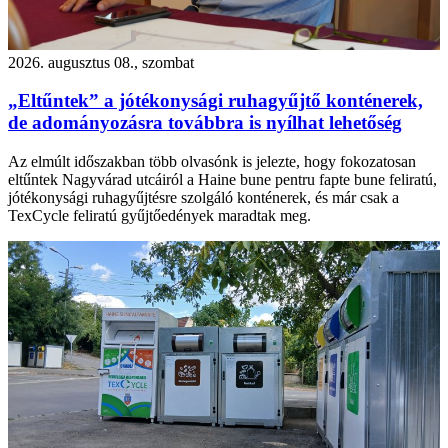
2026. augusztus 08., szombat
„Eltűntek” a jótékonysági ruhagyűjtő konténerek,
de adományozásra továbbra is nyílhat lehetőség
Az elmúlt időszakban több olvasónk is jelezte, hogy fokozatosan
eltűntek Nagyvárad utcáiról a Haine bune pentru fapte bune feliratú,
jótékonysági ruhagyűjtésre szolgáló konténerek, és már csak a
TexCycle feliratú gyűjtőedények maradtak meg.