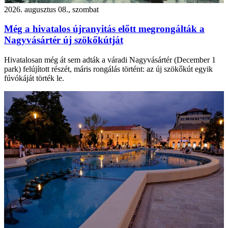
2026. augusztus 08., szombat
Még a hivatalos újranyitás előtt megrongálták a
Nagyvásártér új szökőkútját
Hivatalosan még át sem adták a váradi Nagyvásártér (December 1
park) felújított részét, máris rongálás történt: az új szökőkút egyik
fúvókáját törték le.