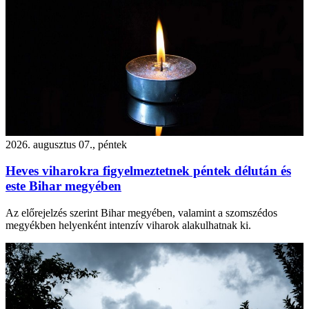
2026. augusztus 07., péntek
Heves viharokra figyelmeztetnek péntek délután és
este Bihar megyében
Az előrejelzés szerint Bihar megyében, valamint a szomszédos
megyékben helyenként intenzív viharok alakulhatnak ki.