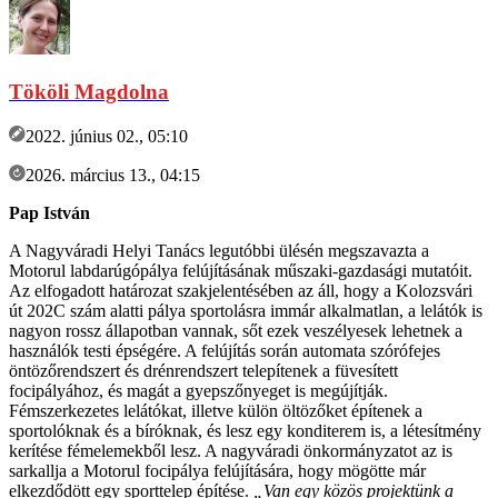
Tököli Magdolna
2022. június 02., 05:10
2026. március 13., 04:15
Pap István
A Nagyváradi Helyi Tanács legutóbbi ülésén megszavazta a
Motorul labdarúgópálya felújításának műszaki-gazdasági mutatóit.
Az elfogadott határozat szakjelentésében az áll, hogy a Kolozsvári
út 202C szám alatti pálya sportolásra immár alkalmatlan, a lelátók is
nagyon rossz állapotban vannak, sőt ezek veszélyesek lehetnek a
használók testi épségére. A felújítás során automata szórófejes
öntözőrendszert és drénrendszert telepítenek a füvesített
focipályához, és magát a gyepszőnyeget is megújítják.
Fémszerkezetes lelátókat, illetve külön öltözőket építenek a
sportolóknak és a bíróknak, és lesz egy konditerem is, a létesítmény
kerítése fémelemekből lesz. A nagyváradi önkormányzatot az is
sarkallja a Motorul focipálya felújítására, hogy mögötte már
elkezdődött egy sporttelep építése.
„Van egy közös projektünk a