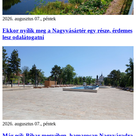
2026. augusztus 07., péntek
Ekkor nyílik meg a Nagyvásártér egy része, érdemes
lesz odalátogatni
2026. augusztus 07., péntek
Már esik Bihar megyében, hamarosan Nagyváradra