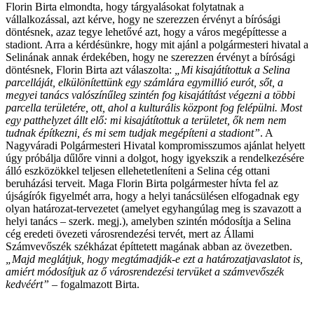
Florin Birta elmondta, hogy tárgyalásokat folytatnak a
vállalkozással, azt kérve, hogy ne szerezzen érvényt a bírósági
döntésnek, azaz tegye lehetővé azt, hogy a város megépíttesse a
stadiont. Arra a kérdésünkre, hogy mit ajánl a polgármesteri hivatal a
Selinának annak érdekében, hogy ne szerezzen érvényt a bírósági
döntésnek, Florin Birta azt válaszolta:
„Mi kisajátítottuk a Selina
parcelláját, elkülönítettünk egy számlára egymillió eurót, sőt, a
megyei tanács valószínűleg szintén fog kisajátítást végezni a többi
parcella területére, ott, ahol a kulturális központ fog felépülni. Most
egy patthelyzet állt elő: mi kisajátítottuk a területet, ők nem nem
tudnak építkezni, és mi sem tudjak megépíteni a stadiont”
. A
Nagyváradi Polgármesteri Hivatal kompromisszumos ajánlat helyett
úgy próbálja dűlőre vinni a dolgot, hogy igyekszik a rendelkezésére
álló eszközökkel teljesen ellehetetleníteni a Selina cég ottani
beruházási terveit. Maga Florin Birta polgármester hívta fel az
újságírók figyelmét arra, hogy a helyi tanácsülésen elfogadnak egy
olyan határozat-tervezetet (amelyet egyhangúlag meg is szavazott a
helyi tanács – szerk. megj.), amelyben szintén módosítja a Selina
cég eredeti övezeti városrendezési tervét, mert az Állami
Számvevőszék székházat építtetett magának abban az övezetben.
„Majd meglátjuk, hogy megtámadják-e ezt a határozatjavaslatot is,
amiért módosítjuk az ő városrendezési tervüket a számvevőszék
kedvéért”
– fogalmazott Birta.