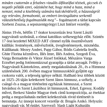
minden csatornán a felszínes vizuális álfilozófiai tézisek, giccsek és
negatív példák ezrei, oázisként hat, hogy mind a haza, mind a
nemzet, mind a kisebbség számára kulcskérdésről, a házasságról
egy releváns, formabontó, az embert önvizsgálatra serkentő
válaszlehetőség fogalmazódik meg”
– fogalmazott a tárlat kapcsán
Szebeni Zsuzsa, a sepsiszentgyörgyi Liszt Intézet vezetője.
Június 19-én, hétfőn 17 órakor koszorúzás lesz Szent László
nagyváradi szobránál, a római katolikus székesegyház előtt. Szintén
17 órai kezdettel MIXED ART címmel nyílik összművészeti
kiállítás: festmények, művészfotók, üvegfestémenyek, mixmédia.
Kiállítanak: Mezey Andrei, Papp Gábor, Bódis Gabriella festők,
Ghite Florina kézműves, Illés Imre, Illés Andrea, Szegedi Éva,
Varga Bernadette és Viktor József fotókkal, Mészáros Varga
Erzsébet pedig fotómontázzsal gyarapítja a tárlat anyagát. Fellép a
Nagyváradi Kántorkórus, amely megalakulásának 20., és a Himnusz
születésének 200. évében magyar himnuszokból gyűjtött egy
csokorra valót, a teljesség igénye nélkül. Hallható lesz többek között
az 1025–26 táján keletkezett Szent János himnusz, a székely, a
csángó és a magyar történelmi egyházak himnuszai, a Szent
Istvánhoz és Szent Lászlóhoz írt himnuszok, Erkel, Egressy, Kodály
művei, Berkesi Sándor Magyar ének című kompozíciója, az énekkar
pedig a megszólaltatás mellett keletkezésük rövid történetét is
bemutatja. Az ünnepi koncert vezetője dr. Brugós Anikó. Helyszín:
nagyváradi vár, M épület. Szervező: Slash Light Kulturális