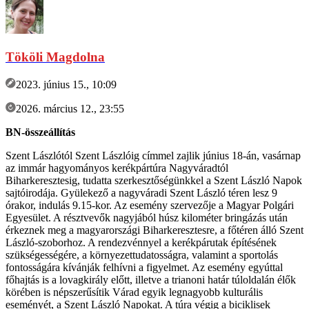
Tököli Magdolna
2023. június 15., 10:09
2026. március 12., 23:55
BN-összeállítás
Szent Lászlótól Szent Lászlóig címmel zajlik június 18-án, vasárnap
az immár hagyományos kerékpártúra Nagyváradtól
Biharkeresztesig, tudatta szerkesztőségünkkel a Szent László Napok
sajtóirodája. Gyülekező a nagyváradi Szent László téren lesz 9
órakor, indulás 9.15-kor. Az esemény szervezője a Magyar Polgári
Egyesület. A résztvevők nagyjából húsz kilométer bringázás után
érkeznek meg a magyarországi Biharkeresztesre, a főtéren álló Szent
László-szoborhoz. A rendezvénnyel a kerékpárutak építésének
szükségességére, a környezettudatosságra, valamint a sportolás
fontosságára kívánják felhívni a figyelmet. Az esemény egyúttal
főhajtás is a lovagkirály előtt, illetve a trianoni határ túloldalán élők
körében is népszerűsítik Várad egyik legnagyobb kulturális
eseményét, a Szent László Napokat. A túra végig a biciklisek