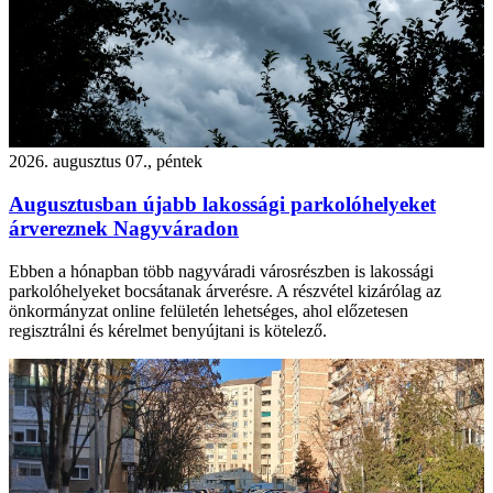
2026. augusztus 07., péntek
Augusztusban újabb lakossági parkolóhelyeket
árvereznek Nagyváradon
Ebben a hónapban több nagyváradi városrészben is lakossági
parkolóhelyeket bocsátanak árverésre. A részvétel kizárólag az
önkormányzat online felületén lehetséges, ahol előzetesen
regisztrálni és kérelmet benyújtani is kötelező.