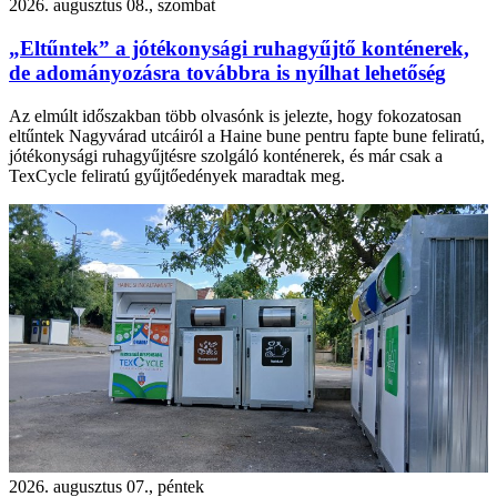
2026. augusztus 08., szombat
„Eltűntek” a jótékonysági ruhagyűjtő konténerek,
de adományozásra továbbra is nyílhat lehetőség
Az elmúlt időszakban több olvasónk is jelezte, hogy fokozatosan
eltűntek Nagyvárad utcáiról a Haine bune pentru fapte bune feliratú,
jótékonysági ruhagyűjtésre szolgáló konténerek, és már csak a
TexCycle feliratú gyűjtőedények maradtak meg.
2026. augusztus 07., péntek