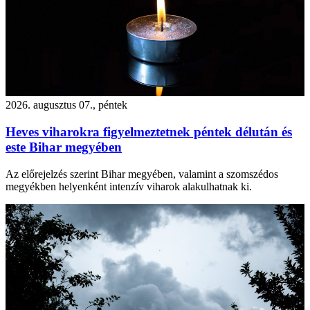
2026. augusztus 07., péntek
Heves viharokra figyelmeztetnek péntek délután és
este Bihar megyében
Az előrejelzés szerint Bihar megyében, valamint a szomszédos
megyékben helyenként intenzív viharok alakulhatnak ki.