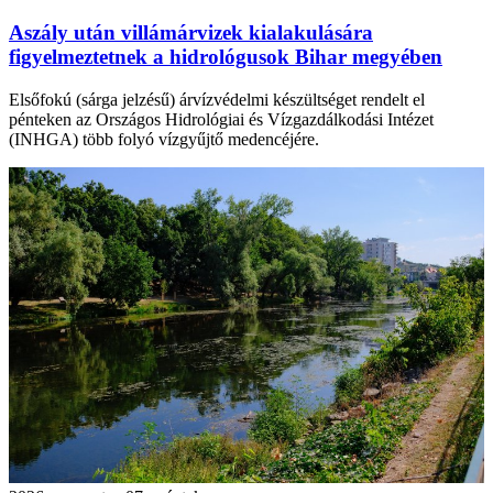
Aszály után villámárvizek kialakulására
figyelmeztetnek a hidrológusok Bihar megyében
Elsőfokú (sárga jelzésű) árvízvédelmi készültséget rendelt el
pénteken az Országos Hidrológiai és Vízgazdálkodási Intézet
(INHGA) több folyó vízgyűjtő medencéjére.