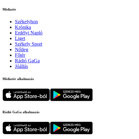
Médiatér
Székelyhon
Krónika
Erdélyi Napló
Liget
Székely Sport
Nőileg
Főtér
Rádió GaGa
Jóállás
Médiatér alkalmazás
Rádió GaGa alkalmazás