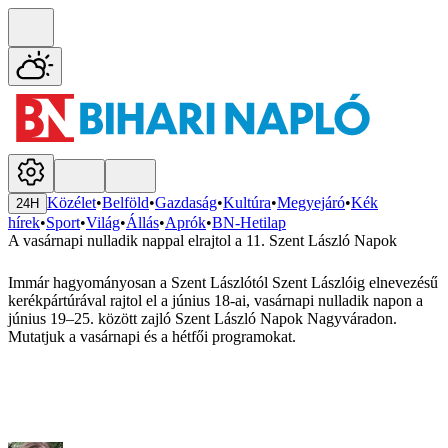
Közélet
•
Belföld
•
Gazdaság
•
Kultúra
•
Megyejáró
•
Kék
24H
hírek
•
Sport
•
Világ
•
Állás
•
Aprók
•
BN-Hetilap
A vasárnapi nulladik nappal elrajtol a 11. Szent László Napok
Immár hagyományosan a Szent Lászlótól Szent Lászlóig elnevezésű
kerékpártúrával rajtol el a június 18-ai, vasárnapi nulladik napon a
június 19–25. között zajló Szent László Napok Nagyváradon.
Mutatjuk a vasárnapi és a hétfői programokat.