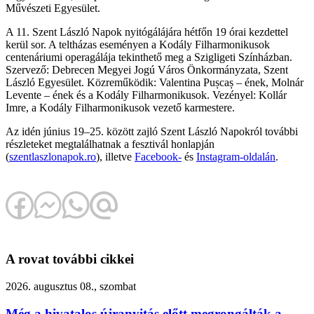
Művészeti Egyesület.
A 11. Szent László Napok nyitógálájára hétfőn 19 órai kezdettel
kerül sor. A teltházas eseményen a Kodály Filharmonikusok
centenáriumi operagálája tekinthető meg a Szigligeti Színházban.
Szervező: Debrecen Megyei Jogú Város Önkormányzata, Szent
László Egyesület. Közreműködik: Valentina Pușcaș – ének, Molnár
Levente – ének és a Kodály Filharmonikusok. Vezényel: Kollár
Imre, a Kodály Filharmonikusok vezető karmestere.
Az idén június 19–25. között zajló Szent László Napokról további
részleteket megtalálhatnak a fesztivál honlapján
(
szentlaszlonapok.ro
), illetve
Facebook-
és
Instagram-oldalán
.
A rovat további cikkei
2026. augusztus 08., szombat
Még a hivatalos újranyitás előtt megrongálták a