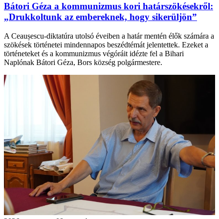
Bátori Géza a kommunizmus kori határszökésekről:
„Drukkoltunk az embereknek, hogy sikerüljön”
A Ceaușescu-diktatúra utolsó éveiben a határ mentén élők számára a
szökések történetei mindennapos beszédtémát jelentettek. Ezeket a
történeteket és a kommunizmus végóráit idézte fel a Bihari
Naplónak Bátori Géza, Bors község polgármestere.