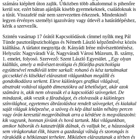
számára kiépített úton zajlik. Útközben több alkalommal is pihenőre
kerül sor, ezért bátran ajánlják kisebb gyermekeknek, családoknak is
a túrát. Visszafelé már nem szervezetten érkeznek. Mindenkinél
legyen érvényes személyi igazolvány vagy útlevél a határátlépéshez,
kérik a szervezők.
Szintén vasárnap 17 órától Kapcsolódások címmel nyílik meg Pál
Tünde pasztorálpszichológus és Németh László képzőművész közös
kiállítása. A tárlatot megnyitja dr. Kányádi Iréne művészettörténész.
Helyszín: Nagyváradi Vár, Nagyváradi Városi Múzeum, B. szárny,
1. emelet, folyosó. Szervező: Szent László Egyesület.
„Egy olyan
kiállítás, amely a művészet-teológia és filózófia-pszichológia
együttesével rendkívüli tettre sarkall: rohanó és kész tartalmakat
giccsekkel és klisékkel elárasztott világunkban megállít és
gondolkodásra serkent. Eleve különleges grafikai világával,
absztrakt voltával tágabb dimenziókra ad lehetőséget, akár azok
számára is, akik nem olvassák el a kapcsolódó szövegeket. De
mindazok, akik veszik a fáradságot, és elolvassák a különleges
színvilághoz, egyetemes ábrázoláshoz rendelt szövegeket, és kialakul
saját világuk leképezése, a szöveg és kép által talán néhány percen
vagy órán keresztül megpróbálnak arra a kérdésre is megválaszolni:
kik vagyunk, honnan jövünk és hová tartunk. Mai világunkban,
amikor háborúk és katasztrófák dúlnak, és valljuk be, a házasságok
sem virágkorukat élik, hiszen a gazdasági válság és szorongás is
rárakódik a hétköznapi terhekre. Miközben elárasztanak a térben és