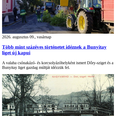
2026. augusztus 09., vasárnap
Több mint százéves történetet idéznek a Bunyitay
liget új kapui
A valaha csónakázó- és korcsolyázóhelyként ismert Dőry-sziget és a
Bunyitay liget gazdag múltját idézzük fel.