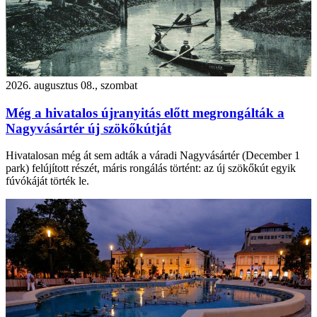
2026. augusztus 08., szombat
Még a hivatalos újranyitás előtt megrongálták a
Nagyvásártér új szökőkútját
Hivatalosan még át sem adták a váradi Nagyvásártér (December 1
park) felújított részét, máris rongálás történt: az új szökőkút egyik
fúvókáját törték le.