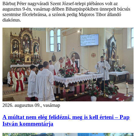
Bărbuț Péter nagyváradi Szent József-telepi plébános volt az
augusztus 9-én, vasárnap délben Biharpüspökiben ünnepelt búcsús
szentmise főcelebránsa, a szónok pedig Majoros Tibor állandó
diakónus.
2026. augusztus 09., vasárnap
A múltat nem elég felidézni, meg is kell érteni – Pap
István kommentárja