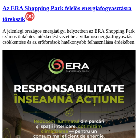
Az ERA Shopping Park felelős energiafogyasztásra
törekszik
A jelenlegi országos energiaügyi helyzetben az ERA Shopping Park
számos önkéntes intézkedést vezet be a villamosenergia-fogyasztás
csökkentése és az erőforrások hatékonyabb felhasználása érdekében.