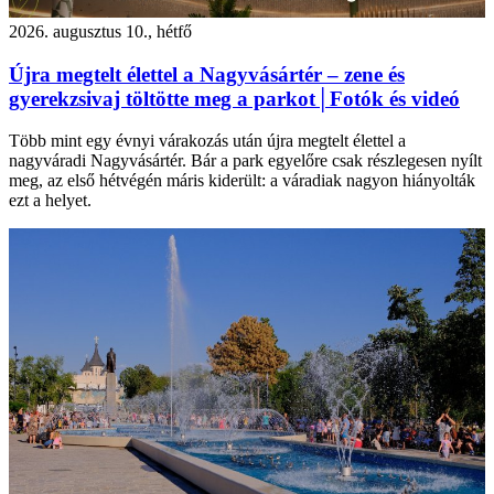
2026. augusztus 10., hétfő
Újra megtelt élettel a Nagyvásártér – zene és
gyerekzsivaj töltötte meg a parkot│Fotók és videó
Több mint egy évnyi várakozás után újra megtelt élettel a
nagyváradi Nagyvásártér. Bár a park egyelőre csak részlegesen nyílt
meg, az első hétvégén máris kiderült: a váradiak nagyon hiányolták
ezt a helyet.