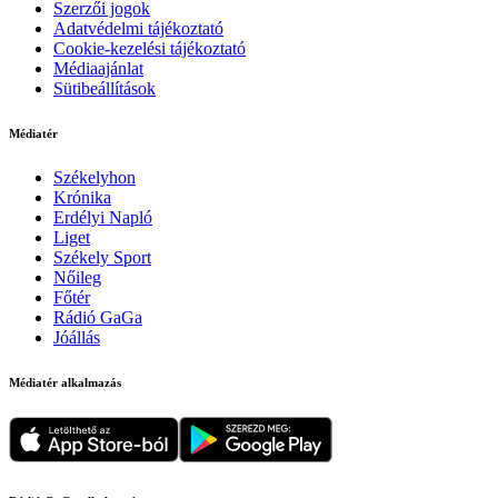
Szerzői jogok
Adatvédelmi tájékoztató
Cookie-kezelési tájékoztató
Médiaajánlat
Sütibeállítások
Médiatér
Székelyhon
Krónika
Erdélyi Napló
Liget
Székely Sport
Nőileg
Főtér
Rádió GaGa
Jóállás
Médiatér alkalmazás