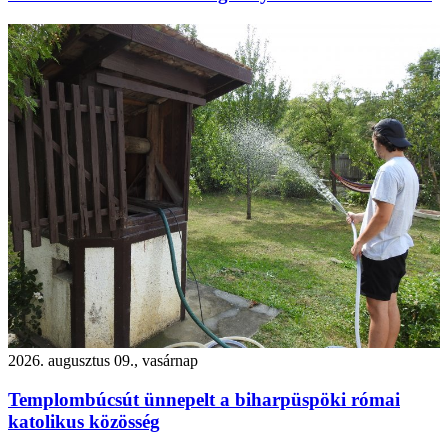
2026. augusztus 09., vasárnap
Templombúcsút ünnepelt a biharpüspöki római
katolikus közösség