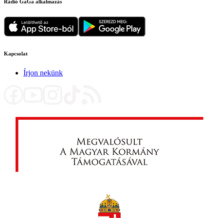
Rádió GaGa alkalmazás
Kapcsolat
Írjon nekünk