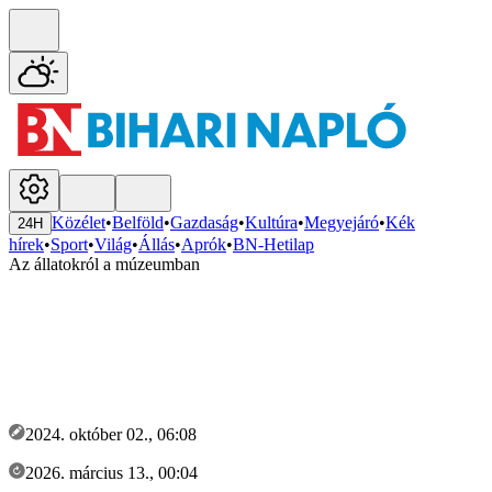
Közélet
•
Belföld
•
Gazdaság
•
Kultúra
•
Megyejáró
•
Kék
24H
hírek
•
Sport
•
Világ
•
Állás
•
Aprók
•
BN-Hetilap
Az állatokról a múzeumban
2024. október 02., 06:08
2026. március 13., 00:04