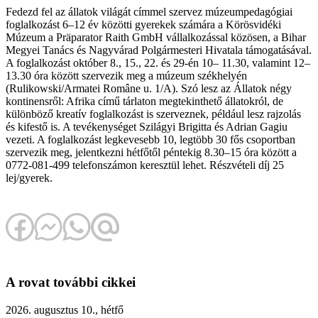
Fedezd fel az állatok világát címmel szervez múzeumpedagógiai
foglalkozást 6–12 év közötti gyerekek számára a Körösvidéki
Múzeum a Präparator Raith GmbH vállalkozással közösen, a Bihar
Megyei Tanács és Nagyvárad Polgármesteri Hivatala támogatásával.
A foglalkozást október 8., 15., 22. és 29-én 10– 11.30, valamint 12–
13.30 óra között szervezik meg a múzeum székhelyén
(Rulikowski/Armatei Române u. 1/A). Szó lesz az Állatok négy
kontinensről: Afrika című tárlaton megtekinthető állatokról, de
különböző kreatív foglalkozást is szerveznek, például lesz rajzolás
és kifestő is. A tevékenységet Szilágyi Brigitta és Adrian Gagiu
vezeti. A foglalkozást legkevesebb 10, legtöbb 30 fős csoportban
szervezik meg, jelentkezni hétfőtől péntekig 8.30–15 óra között a
0772-081-499 telefonszámon keresztül lehet. Részvételi díj 25
lej/gyerek.
A rovat további cikkei
2026. augusztus 10., hétfő