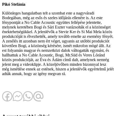
Pikó Stefánia
Különleges hangulatban telt a szombat este a nagyváradi
Bodegában, még az esős és szeles időjárás ellenére is. Az este
fénypontját a No Cable Acoustic együttes fellépése jelentette,
melynek keretében Bogi és Sári Eszter varázsolták el a közönséget
énektehetségükkel. A jelenlévők a Stevie Ker és Si Mai Mela közös
produkcióját is élvezhették, amely tovább emelte az esemény fényét.
A zenélés itt azonban nem ért véget, ugyanis az utóbbi produkciót
követően Bogi, a közönség kérésére, ismét mikrofon mögé állt. Az
est folyamán magyar és nemzetközi dalok váltogatták egymást, és
hallhattuk a No Cable Acoustic, Bogi, Mr.Siid és Veres Lóránd
közös produkcióját, az Éva és Ádám című dalt, amelynek nemrég
jelent meg a videoklipje. A közeljövőben minden bizonnyal lesz
még ismétlése ennek az estének, hiszen a jelenlévők egyértelmű jelét
adták annak, hogy az igény megvan rá.