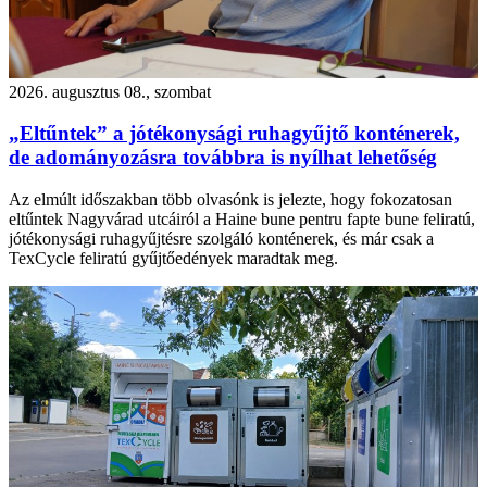
2026. augusztus 08., szombat
„Eltűntek” a jótékonysági ruhagyűjtő konténerek,
de adományozásra továbbra is nyílhat lehetőség
Az elmúlt időszakban több olvasónk is jelezte, hogy fokozatosan
eltűntek Nagyvárad utcáiról a Haine bune pentru fapte bune feliratú,
jótékonysági ruhagyűjtésre szolgáló konténerek, és már csak a
TexCycle feliratú gyűjtőedények maradtak meg.