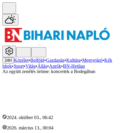
Közélet
•
Belföld
•
Gazdaság
•
Kultúra
•
Megyejáró
•
Kék
24H
hírek
•
Sport
•
Világ
•
Állás
•
Aprók
•
BN-Hetilap
Az együtt zenélés öröme: koncertek a Bodegában
2024. október 03., 06:42
2026. március 13., 00:04