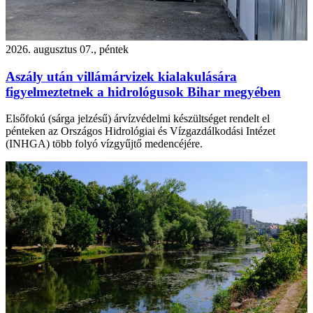
2026. augusztus 07., péntek
Aszály után villámárvizek kialakulására
figyelmeztetnek a hidrológusok Bihar megyében
Elsőfokú (sárga jelzésű) árvízvédelmi készültséget rendelt el
pénteken az Országos Hidrológiai és Vízgazdálkodási Intézet
(INHGA) több folyó vízgyűjtő medencéjére.