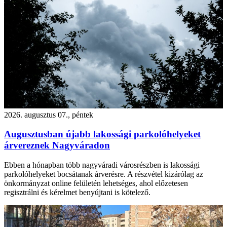
2026. augusztus 07., péntek
Augusztusban újabb lakossági parkolóhelyeket
árvereznek Nagyváradon
Ebben a hónapban több nagyváradi városrészben is lakossági
parkolóhelyeket bocsátanak árverésre. A részvétel kizárólag az
önkormányzat online felületén lehetséges, ahol előzetesen
regisztrálni és kérelmet benyújtani is kötelező.