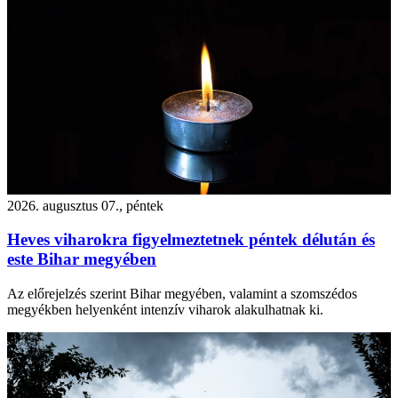
2026. augusztus 07., péntek
Heves viharokra figyelmeztetnek péntek délután és
este Bihar megyében
Az előrejelzés szerint Bihar megyében, valamint a szomszédos
megyékben helyenként intenzív viharok alakulhatnak ki.