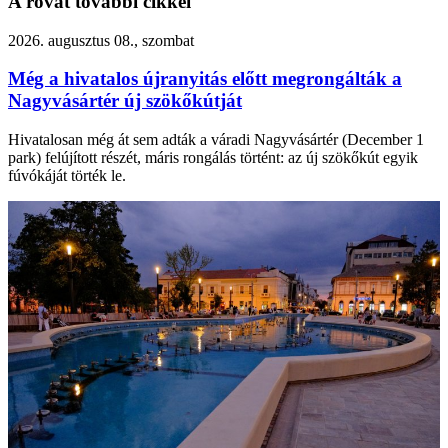
A rovat további cikkei
2026. augusztus 08., szombat
Még a hivatalos újranyitás előtt megrongálták a
Nagyvásártér új szökőkútját
Hivatalosan még át sem adták a váradi Nagyvásártér (December 1
park) felújított részét, máris rongálás történt: az új szökőkút egyik
fúvókáját törték le.