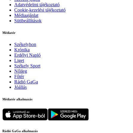
Adatvédelmi tájékoztató
Cookie-kezelési tájékoztató
Médiaajánlat
Sütibeállítások
Médiatér
Székelyhon
Krónika
Erdélyi Napló
Liget
Székely Sport
Nőileg
Főtér
Rádió GaGa
Jóállás
Médiatér alkalmazás
Rádió GaGa alkalmazás