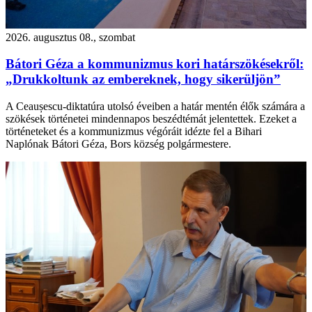
2026. augusztus 08., szombat
Bátori Géza a kommunizmus kori határszökésekről:
„Drukkoltunk az embereknek, hogy sikerüljön”
A Ceaușescu-diktatúra utolsó éveiben a határ mentén élők számára a
szökések történetei mindennapos beszédtémát jelentettek. Ezeket a
történeteket és a kommunizmus végóráit idézte fel a Bihari
Naplónak Bátori Géza, Bors község polgármestere.