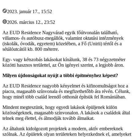
2023. január 17., 15:52
2026. március 12., 23:52
Az EUD Residence Nagyvárad egyik főútvonalán található,
villamos- és autóbusz-megállók, valamint oktatási intézmények
(iskolák, óvodák, egyetem) közelében, a Fő (Unirii) tértől és a
sétálóutcától kb. 800 méterre.
Egy- vagy kétszobás lakásokat kínálunk, 38 és 73 négyzetméter
közötti hasznos területtel, az Ön igényei szerint, a legjobb áron.
Milyen újdonságokat nyújt a többi építményhez képest?
Az EUD Residence nagyobb kényelmet és kifinomultságot hoz a
piacra, magasabb színvonala és megfizethetőbb ára révén. Célunk,
hogy minél több család leendő otthonát építsük fel Romániában.
Mindent megteszünk, hogy egyedi lakások épüljenek külön
közösségeknek, magasabb színvonalon. A lakások a családok által
telnek meg élettel, és álmodják tovább álmaikat.
Az általunk kidolgozott projektek a modern, aktív embereknek
szólnak. Az épületek olyan területeken helyezkednek el, amelyeket