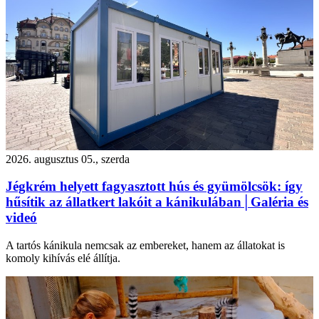
2026. augusztus 05., szerda
Jégkrém helyett fagyasztott hús és gyümölcsök: így
hűsítik az állatkert lakóit a kánikulában│Galéria és
videó
A tartós kánikula nemcsak az embereket, hanem az állatokat is
komoly kihívás elé állítja.