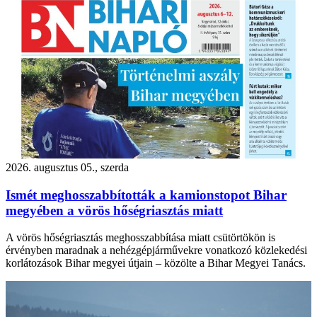
2026. augusztus 05., szerda
Ismét meghosszabbították a kamionstopot Bihar
megyében a vörös hőségriasztás miatt
A vörös hőségriasztás meghosszabbítása miatt csütörtökön is
érvényben maradnak a nehézgépjárművekre vonatkozó közlekedési
korlátozások Bihar megyei útjain – közölte a Bihar Megyei Tanács.