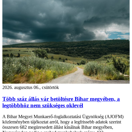
2026. augusztus 06., csütörtök
Több száz állás vár betöltésre Bihar megyében, a
legtöbbhöz nem szükséges oklevél
A Bihar Megyei Munkaerő-foglalkoztatási Ügynökség (AJOFM)
közleményben tájékoztat arról, hogy a legfrissebb adatok szerint
összesen 682 megüresedett állást kínálnak Bihar megyében,