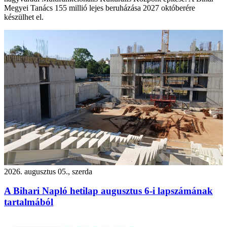
Megyei Tanács 155 millió lejes beruházása 2027 októberére
készülhet el.
2026. augusztus 05., szerda
A Bihari Napló hetilap augusztus 6-i lapszámának
tartalmából