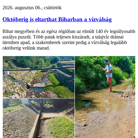
2026. augusztus 06., csütörtök
Októberig is eltarthat Biharban a vízválság
Bihar megyében és az egész régióban az elmúlt 140 év legsúlyosabb
aszálya pusztít. Több patak teljesen kiszáradt, a talajvíz drámai
ütemben apad, a szakemberek szerint pedig a vízválság legalább
októberig velünk marad.