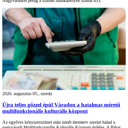
Nagyváradon pedig a szabad munkahelyek száma 433.
2026. augusztus 05., szerda
Újra teljes gőzzel épül Váradon a hatalmas méretű
multifunkcionális kulturális központ
Az egyéves kényszerszünet után ismét ütemterv szerint halad a
nagyváradi Multifunkcionális Kulturális Központ építése. A Bihar