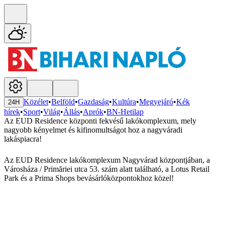
Közélet
•
Belföld
•
Gazdaság
•
Kultúra
•
Megyejáró
•
Kék
24H
hírek
•
Sport
•
Világ
•
Állás
•
Aprók
•
BN-Hetilap
Az EUD Residence központi fekvésű lakókomplexum, mely
nagyobb kényelmet és kifinomultságot hoz a nagyváradi
lakáspiacra!
Az EUD Residence lakókomplexum Nagyvárad központjában, a
Városháza / Primăriei utca 53. szám alatt található, a Lotus Retail
Park és a Prima Shops bevásárlóközpontokhoz közel!