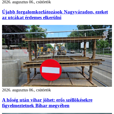
2026. augusztus 06., csütörtök
Újabb forgalomkorlátozások Nagyváradon, ezeket
az utcákat érdemes elkerülni
2026. augusztus 06., csütörtök
A hőség után vihar jöhet: erős széllökésekre
figyelmeztetnek Bihar megyében