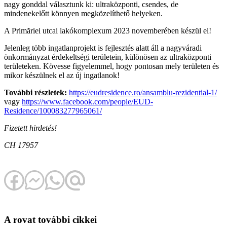
nagy gonddal választunk ki: ultraközponti, csendes, de
mindenekelőtt könnyen megközelíthető helyeken.
A Primăriei utcai lakókomplexum 2023 novemberében készül el!
Jelenleg több ingatlanprojekt is fejlesztés alatt áll a nagyváradi
önkormányzat érdekeltségi területein, különösen az ultraközponti
területeken. Kövesse figyelemmel, hogy pontosan mely területen és
mikor készülnek el az új ingatlanok!
További részletek:
https://eudresidence.ro/ansamblu-rezidential-1/
vagy
https://www.facebook.com/people/EUD-
Residence/100083277965061/
Fizetett hirdetés!
CH 17957
A rovat további cikkei