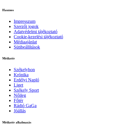
Hasznos
Impresszum
Szerzői jogok
Adatvédelmi tájékoztató
Cookie-kezelési tájékoztató
Médiaajánlat
Sütibeállítások
Médiatér
Székelyhon
Krónika
Erdélyi Napló
Liget
Székely Sport
Nőileg
Főtér
Rádió GaGa
Jóállás
Médiatér alkalmazás