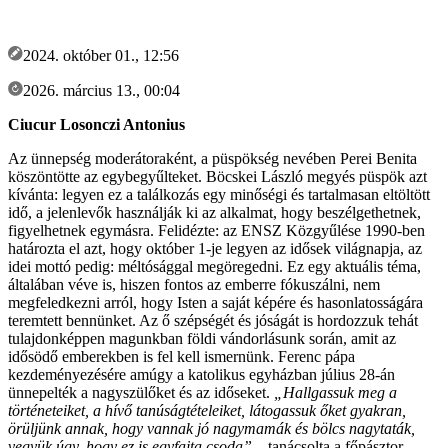
2024. október 01., 12:56
2026. március 13., 00:04
Ciucur Losonczi Antonius
Az ünnepség moderátoraként, a püspökség nevében Perei Benita
köszöntötte az egybegyűlteket. Böcskei László megyés püspök azt
kívánta: legyen ez a találkozás egy minőségi és tartalmasan eltöltött
idő, a jelenlevők használják ki az alkalmat, hogy beszélgethetnek,
figyelhetnek egymásra. Felidézte: az ENSZ Közgyűlése 1990-ben
határozta el azt, hogy október 1-je legyen az idősek világnapja, az
idei mottó pedig: méltósággal megöregedni. Ez egy aktuális téma,
általában véve is, hiszen fontos az emberre fókuszálni, nem
megfeledkezni arról, hogy Isten a saját képére és hasonlatosságára
teremtett bennünket. Az ő szépségét és jóságát is hordozzuk tehát
tulajdonképpen magunkban földi vándorlásunk során, amit az
idősödő emberekben is fel kell ismernünk. Ferenc pápa
kezdeményezésére amúgy a katolikus egyházban július 28-án
ünnepelték a nagyszülőket és az időseket.
„Hallgassuk meg a
történeteiket, a hívő tanúságtételeiket, látogassuk őket gyakran,
örüljünk annak, hogy vannak jó nagymamák és bölcs nagytaták,
vegyük úgy, hogy ez is egyfajta csoda”
– tanácsolta a főpásztor.