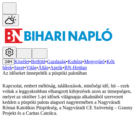
Közélet
•
Belföld
•
Gazdaság
•
Kultúra
•
Megyejáró
•
Kék
24H
hírek
•
Sport
•
Világ
•
Állás
•
Aprók
•
BN-Hetilap
Az időseket ünnepelték a püspöki palotában
Kapcsolat, emberi méltóság, találkozások, minőségi idő, hit – ezek
voltak a leggyakrabban elhangzott kifejezések azon az ünnepségen,
melyet az október 1-jei idősek világnapja alkalmából szervezett
kedden a püspöki palota alagsori nagytermében a Nagyváradi
Római Katolikus Püspökség, a Nagyváradi CE Szövetség – Granny
Projekt és a Caritas Catolica.