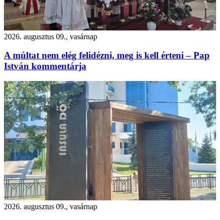
2026. augusztus 09., vasárnap
A múltat nem elég felidézni, meg is kell érteni – Pap
István kommentárja
2026. augusztus 09., vasárnap