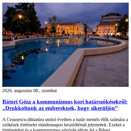
2026. augusztus 08., szombat
Bátori Géza a kommunizmus kori határszökésekről:
„Drukkoltunk az embereknek, hogy sikerüljön”
A Ceaușescu-diktatúra utolsó éveiben a határ mentén élők számára a
szökések történetei mindennapos beszédtémát jelentettek. Ezeket a
történeteket és a kommunizmus végóráit idézte fel a Bihari