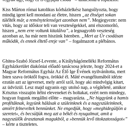
Kiss Márton római katolikus kórházlelkész hangsúlyozta, hogy
mindig igent kell mondani az életre, hiszen
„az éhséget sokan
túlélték már, a reménytelenséget azonban nem”
. Megjegyezte: nem
vitás, hogy az időskor teli van veszteségekkel, ami elszomorító,
hiszen
„nem erre voltunk kitalálva”
, a legnagyobb veszteség
azonban az, ha már nem hiszünk Istenben.
„Mert az Úr csodásan
működik, és ennek éltető ereje van”
– fogalmazott a plébános.
Ghitea-Szabó József-Levente, a Királyhágómelléki Református
Egyházkerület diakóniai előadó tanácsosa jelezte, hogy 2024-et a
Magyar Református Egyház Az Élő Ige Évének nyilvánította, mert
Isten szava öröktől fogva, örökké él. Máté evangéliumából idézte
ezután azt az igeverset, mely arról szól, hogy aki mindvégig kitart,
az üdvözül. Lesz majd ugyanis egy utolsó nap, a végítéleté, amikor
Krisztus visszajön ítélni eleveneket és holtakat, ezért nem mindegy,
hogyan fogunk megállni előtte – magyarázta.
„Ne higgyünk a hamis
profétáknak, legyünk hálásak a szüleinknek és a nagyszüleinknek,
amiért felneveltek bennünket. Ne engedjük, hogy »meghidegüljön a
szeretet«, és becsüljük meg azt a békét és nyugalmat, amit a
nagyszülők árasztanak magukból, a »bennük levő titokzatosságot«”
– kérte a tiszteletes.