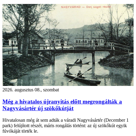
2026. augusztus 08., szombat
Még a hivatalos újranyitás előtt megrongálták a
Nagyvásártér új szökőkútját
Hivatalosan még át sem adták a váradi Nagyvásártér (December 1
park) felújított részét, máris rongálás történt: az új szökőkút egyik
fúvókáját törték le.