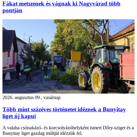
Fákat metszenek és vágnak ki Nagyvárad több
pontján
2026. augusztus 09., vasárnap
Több mint százéves történetet idéznek a Bunyitay
liget új kapui
A valaha csónakázó- és korcsolyázóhelyként ismert Dőry-sziget és a
Bunyitay liget gazdag múltját idézzük fel.