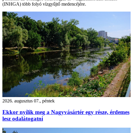
(INHGA) több folyó vízgyűjtő medencéjére.
2026. augusztus 07., péntek
Ekkor nyílik meg a Nagyvásártér egy része, érdemes
lesz odalátogatni