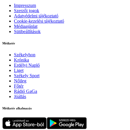
Impresszum
Szerzői jogok
Adatvédelmi tájékoztató
Cookie-kezelési tájékoztató
Médiaajánlat
Sütibeállítások
Médiatér
Székelyhon
Krónika
Erdélyi Napló
Liget
Székely Sport
Nőileg
Főtér
Rádió GaGa
Jóállás
Médiatér alkalmazás