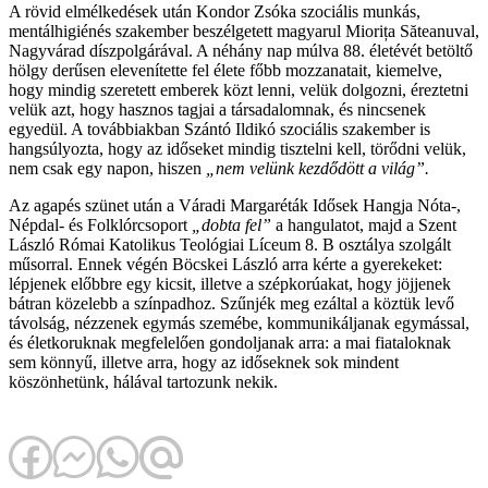
A rövid elmélkedések után Kondor Zsóka szociális munkás,
mentálhigiénés szakember beszélgetett magyarul Miorița Săteanuval,
Nagyvárad díszpolgárával. A néhány nap múlva 88. életévét betöltő
hölgy derűsen elevenítette fel élete főbb mozzanatait, kiemelve,
hogy mindig szeretett emberek közt lenni, velük dolgozni, éreztetni
velük azt, hogy hasznos tagjai a társadalomnak, és nincsenek
egyedül. A továbbiakban Szántó Ildikó szociális szakember is
hangsúlyozta, hogy az időseket mindig tisztelni kell, törődni velük,
nem csak egy napon, hiszen
„nem velünk kezdődött a világ”.
Az agapés szünet után a Váradi Margaréták Idősek Hangja Nóta-,
Népdal- és Folklórcsoport
„dobta fel”
a hangulatot, majd a Szent
László Római Katolikus Teológiai Líceum 8. B osztálya szolgált
műsorral. Ennek végén Böcskei László arra kérte a gyerekeket:
lépjenek előbbre egy kicsit, illetve a szépkorúakat, hogy jöjjenek
bátran közelebb a színpadhoz. Szűnjék meg ezáltal a köztük levő
távolság, nézzenek egymás szemébe, kommunikáljanak egymással,
és életkoruknak megfelelően gondoljanak arra: a mai fiataloknak
sem könnyű, illetve arra, hogy az időseknek sok mindent
köszönhetünk, hálával tartozunk nekik.