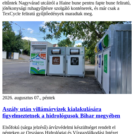
eltűntek Nagyvárad utcáiról a Haine bune pentru fapte bune feliratú,
jótékonysági ruhagyűjtésre szolgáló konténerek, és már csak a
TexCycle feliratú gyűjtőedények maradtak meg.
2026. augusztus 07., péntek
Aszály után villámárvizek kialakulására
figyelmeztetnek a hidrológusok Bihar megyében
Elsőfokú (sárga jelzésű) árvízvédelmi készültséget rendelt el
pénteken az Országos Hidrológiai és Vízgazdálkodási Intézet