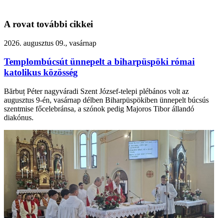
A rovat további cikkei
2026. augusztus 09., vasárnap
Templombúcsút ünnepelt a biharpüspöki római
katolikus közösség
Bărbuț Péter nagyváradi Szent József-telepi plébános volt az
augusztus 9-én, vasárnap délben Biharpüspökiben ünnepelt búcsús
szentmise főcelebránsa, a szónok pedig Majoros Tibor állandó
diakónus.