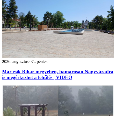
2026. augusztus 07., péntek
Már esik Bihar megyében, hamarosan Nagyváradra
is megérkezhet a lehűlés | VIDEÓ