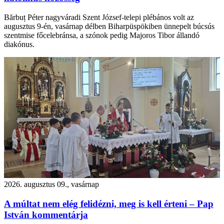
Bărbuț Péter nagyváradi Szent József-telepi plébános volt az
augusztus 9-én, vasárnap délben Biharpüspökiben ünnepelt búcsús
szentmise főcelebránsa, a szónok pedig Majoros Tibor állandó
diakónus.
2026. augusztus 09., vasárnap
A múltat nem elég felidézni, meg is kell érteni – Pap
István kommentárja