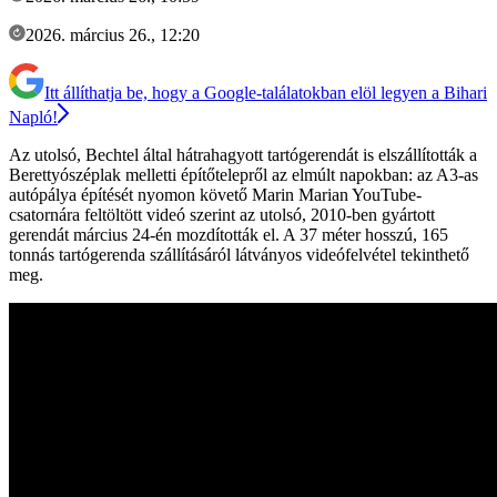
2026. március 26., 12:20
Itt állíthatja be, hogy a Google-találatokban elöl legyen a Bihari
Napló!
Az utolsó, Bechtel által hátrahagyott tartógerendát is elszállították a
Berettyószéplak melletti építőtelepről az elmúlt napokban: az A3-as
autópálya építését nyomon követő Marin Marian YouTube-
csatornára feltöltött videó szerint az utolsó, 2010-ben gyártott
gerendát március 24-én mozdították el. A 37 méter hosszú, 165
tonnás tartógerenda szállításáról látványos videófelvétel tekinthető
meg.