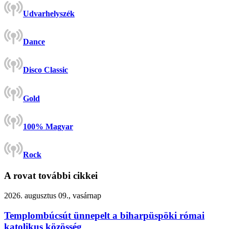
Udvarhelyszék
Dance
Disco Classic
Gold
100% Magyar
Rock
A rovat további cikkei
2026. augusztus 09., vasárnap
Templombúcsút ünnepelt a biharpüspöki római
katolikus közösség