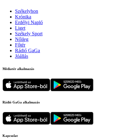
Székelyhon
Krónika
Erdélyi Napló
Liget
Székely Sport
Nőileg
Főtér
Rádió GaGa
Jóállás
Médiatér alkalmazás
Rádió GaGa alkalmazás
Kapcsolat