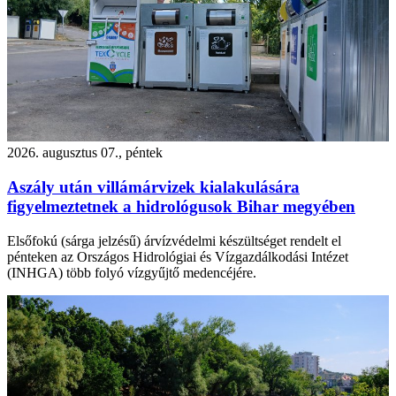
2026. augusztus 07., péntek
Aszály után villámárvizek kialakulására
figyelmeztetnek a hidrológusok Bihar megyében
Elsőfokú (sárga jelzésű) árvízvédelmi készültséget rendelt el
pénteken az Országos Hidrológiai és Vízgazdálkodási Intézet
(INHGA) több folyó vízgyűjtő medencéjére.