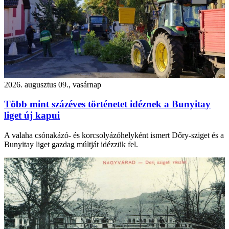
2026. augusztus 09., vasárnap
Több mint százéves történetet idéznek a Bunyitay
liget új kapui
A valaha csónakázó- és korcsolyázóhelyként ismert Dőry-sziget és a
Bunyitay liget gazdag múltját idézzük fel.