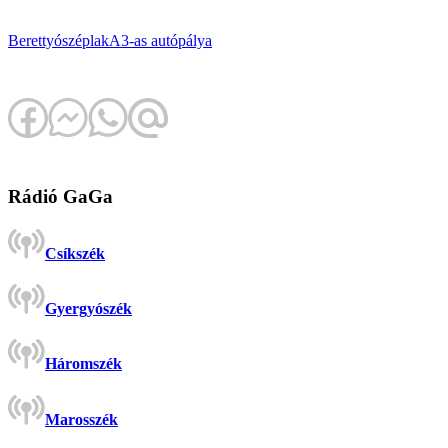
Berettyószéplak
A3-as autópálya
Rádió GaGa
Csíkszék
Gyergyószék
Háromszék
Marosszék