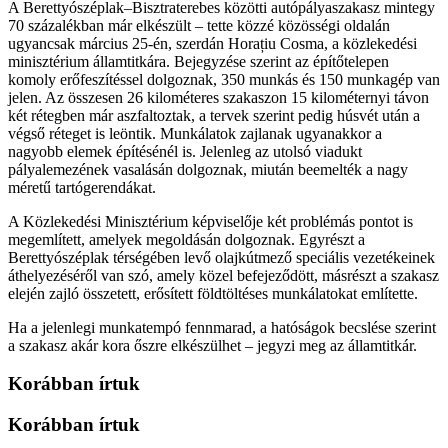
A Berettyószéplak–Bisztraterebes közötti autópályaszakasz mintegy
70 százalékban már elkészült – tette közzé közösségi oldalán
ugyancsak március 25-én, szerdán Horațiu Cosma, a közlekedési
minisztérium államtitkára. Bejegyzése szerint az építőtelepen
komoly erőfeszítéssel dolgoznak, 350 munkás és 150 munkagép van
jelen. Az összesen 26 kilométeres szakaszon 15 kilométernyi távon
két rétegben már aszfaltoztak, a tervek szerint pedig húsvét után a
végső réteget is leöntik. Munkálatok zajlanak ugyanakkor a
nagyobb elemek építésénél is. Jelenleg az utolsó viadukt
pályalemezének vasalásán dolgoznak, miután beemelték a nagy
méretű tartógerendákat.
A Közlekedési Minisztérium képviselője két problémás pontot is
megemlített, amelyek megoldásán dolgoznak. Egyrészt a
Berettyószéplak térségében levő olajkútmező speciális vezetékeinek
áthelyezéséről van szó, amely közel befejeződött, másrészt a szakasz
elején zajló összetett, erősített földtöltéses munkálatokat említette.
Ha a jelenlegi munkatempó fennmarad, a hatóságok becslése szerint
a szakasz akár kora őszre elkészülhet – jegyzi meg az államtitkár.
Korábban írtuk
Korábban írtuk