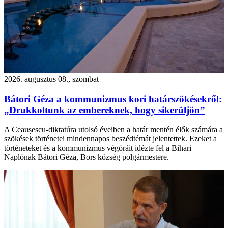
2026. augusztus 08., szombat
Bátori Géza a kommunizmus kori határszökésekről:
„Drukkoltunk az embereknek, hogy sikerüljön”
A Ceaușescu-diktatúra utolsó éveiben a határ mentén élők számára a
szökések történetei mindennapos beszédtémát jelentettek. Ezeket a
történeteket és a kommunizmus végóráit idézte fel a Bihari
Naplónak Bátori Géza, Bors község polgármestere.