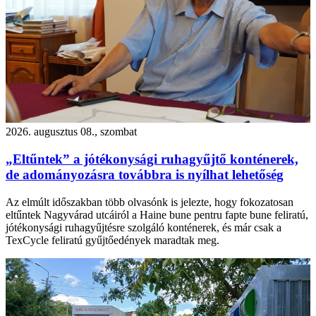
2026. augusztus 08., szombat
„Eltűntek” a jótékonysági ruhagyűjtő konténerek,
de adományozásra továbbra is nyílhat lehetőség
Az elmúlt időszakban több olvasónk is jelezte, hogy fokozatosan
eltűntek Nagyvárad utcáiról a Haine bune pentru fapte bune feliratú,
jótékonysági ruhagyűjtésre szolgáló konténerek, és már csak a
TexCycle feliratú gyűjtőedények maradtak meg.