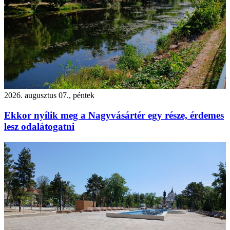
2026. augusztus 07., péntek
Ekkor nyílik meg a Nagyvásártér egy része, érdemes
lesz odalátogatni