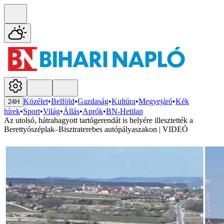
Közélet
•
Belföld
•
Gazdaság
•
Kultúra
•
Megyejáró
•
Kék
24H
hírek
•
Sport
•
Világ
•
Állás
•
Aprók
•
BN-Hetilap
Az utolsó, hátrahagyott tartógerendát is helyére illesztették a
Berettyószéplak–Bisztraterebes autópályaszakon | VIDEÓ