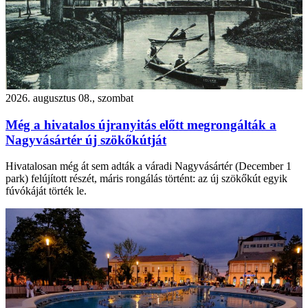
2026. augusztus 08., szombat
Még a hivatalos újranyitás előtt megrongálták a
Nagyvásártér új szökőkútját
Hivatalosan még át sem adták a váradi Nagyvásártér (December 1
park) felújított részét, máris rongálás történt: az új szökőkút egyik
fúvókáját törték le.