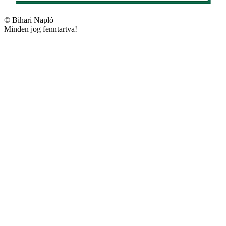
©
Bihari Napló
|
Minden jog fenntartva!