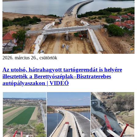
2026. március 26., csütörtök
Az utolsó, hátrahagyott tartógerendát is helyére
illesztették a Berettyószéplak–Bisztraterebes
autópályaszakon | VIDEÓ