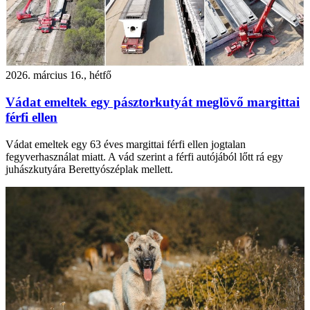
2026. március 16., hétfő
Vádat emeltek egy pásztorkutyát meglövő margittai
férfi ellen
Vádat emeltek egy 63 éves margittai férfi ellen jogtalan
fegyverhasználat miatt. A vád szerint a férfi autójából lőtt rá egy
juhászkutyára Berettyószéplak mellett.