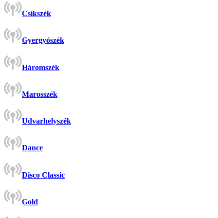
Csíkszék
Gyergyószék
Háromszék
Marosszék
Udvarhelyszék
Dance
Disco Classic
Gold