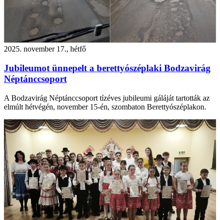
2025. november 17., hétfő
Jubileumot ünnepelt a berettyószéplaki Bodzavirág
Néptánccsoport
A Bodzavirág Néptánccsoport tízéves jubileumi gáláját tartották az
elmúlt hétvégén, november 15-én, szombaton Berettyószéplakon.