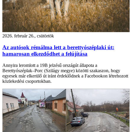
2026. február 26., csütörtök
Az autósok rémálma lett a berettyószéplaki út:
hamarosan elkezdődhet a felújítása
Annyira leromlott a 19B jelzésű országút állapota a
Berettyószéplak–Porc (Szilágy megye) közötti szakaszon, hogy
egyesek már elkerülő út iránt érdeklődnek a Facebookon létrehozott
közlekedési csoportokban.