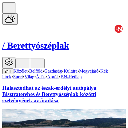
/
Berettyószéplak
Közélet
•
Belföld
•
Gazdaság
•
Kultúra
•
Megyejáró
•
Kék
24H
hírek
•
Sport
•
Világ
•
Állás
•
Aprók
•
BN-Hetilap
Halasztódhat az észak-erdélyi autópálya
Bisztraterebes és Berettyószéplak közötti
szelvényének az átadása