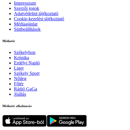
Impresszum
Szerzői jogok
Adatvédelmi tájékoztató
Cookie-kezelési tájékoztató
Médiaajánlat
Sütibeállítások
Médiatér
Székelyhon
Krónika
Erdélyi Napló
Liget
Székely Sport
Nőileg
Főtér
Rádió GaGa
Jóállás
Médiatér alkalmazás