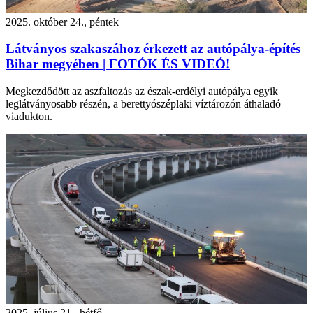
2025. október 24., péntek
Látványos szakaszához érkezett az autópálya-építés
Bihar megyében | FOTÓK ÉS VIDEÓ!
Megkezdődött az aszfaltozás az észak-erdélyi autópálya egyik
leglátványosabb részén, a berettyószéplaki víztározón áthaladó
viadukton.
2025. július 21., hétfő