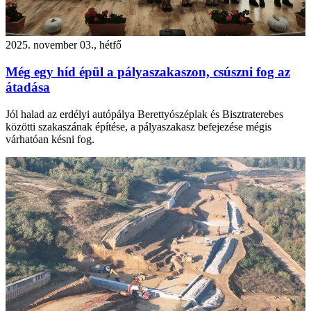
2025. november 03., hétfő
Még egy híd épül a pályaszakaszon, csúszni fog az
átadása
Jól halad az erdélyi autópálya Berettyószéplak és Bisztraterebes
közötti szakaszának építése, a pályaszakasz befejezése mégis
várhatóan késni fog.