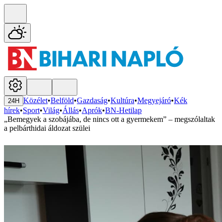
Közélet
•
Belföld
•
Gazdaság
•
Kultúra
•
Megyejáró
•
Kék
24H
hírek
•
Sport
•
Világ
•
Állás
•
Aprók
•
BN-Hetilap
„Bemegyek a szobájába, de nincs ott a gyermekem” – megszólaltak
a pelbárthidai áldozat szülei