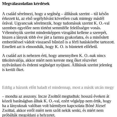
Megválaszolatlan kérdések
A család sérelmezi, hogy a segítség – állításuk szerint – túl későn
érkezett ki, az első segélyhívást követően csak mintegy másfél
órával. Ugyancsak sérelmezik, hogy tudomásuk szerint K. O.-val
szemben egyelőre nem történt semmiféle felelősségre vonás.
Véleményük szerint mindenképpen vizsgálni kellene a szerepét,
hiszen a lányuk több éve járt a farmra gyakorlatra, és a minősített
emberöléssel vádolt visszaeső bűnöző is a férfi hatáskörébe tartozott.
Emellett azt is elmondták, hogy K. O. is büntetett előéletű.
A család azt is nehezen érti, hogy amennyiben K. O.-nak nincs
titkolnivalója, akkor miért nem kereste meg őket részvétet
nyilvánítani és érdemi segítséget nyújtani. Állításuk szerint jelenleg
is kerüli őket.
Eddig a házunk előtt haladt el mindennap, most a másik utcán megy
– mondta az asszony. Incze Zsolttól megtudtuk: hosszú éveken át
közeli barátságban álltak K. O.-val, ezért végképp nem értik, hogy
ha a lányuknak valóban volt bármilyen kapcsolata Bóné József
Zsolttal, akkor erről miért nem szólt nekik senki, és miért nem
próbálták megoldani a helyzetet.