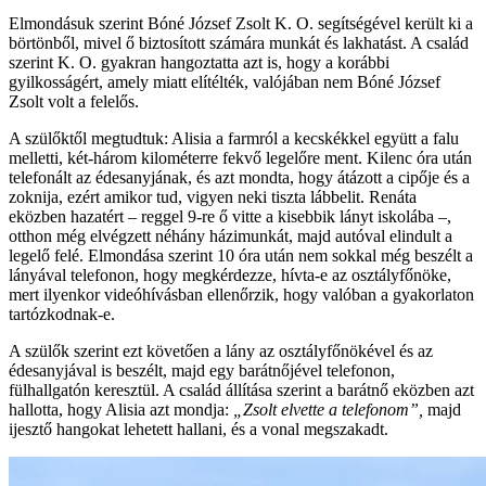
Elmondásuk szerint Bóné József Zsolt K. O. segítségével került ki a
börtönből, mivel ő biztosított számára munkát és lakhatást. A család
szerint K. O. gyakran hangoztatta azt is, hogy a korábbi
gyilkosságért, amely miatt elítélték, valójában nem Bóné József
Zsolt volt a felelős.
A szülőktől megtudtuk: Alisia a farmról a kecskékkel együtt a falu
melletti, két-három kilométerre fekvő legelőre ment. Kilenc óra után
telefonált az édesanyjának, és azt mondta, hogy átázott a cipője és a
zoknija, ezért amikor tud, vigyen neki tiszta lábbelit. Renáta
eközben hazatért – reggel 9-re ő vitte a kisebbik lányt iskolába –,
otthon még elvégzett néhány házimunkát, majd autóval elindult a
legelő felé. Elmondása szerint 10 óra után nem sokkal még beszélt a
lányával telefonon, hogy megkérdezze, hívta-e az osztályfőnöke,
mert ilyenkor videóhívásban ellenőrzik, hogy valóban a gyakorlaton
tartózkodnak-e.
A szülők szerint ezt követően a lány az osztályfőnökével és az
édesanyjával is beszélt, majd egy barátnőjével telefonon,
fülhallgatón keresztül. A család állítása szerint a barátnő eközben azt
hallotta, hogy Alisia azt mondja:
„Zsolt elvette a telefonom”,
majd
ijesztő hangokat lehetett hallani, és a vonal megszakadt.