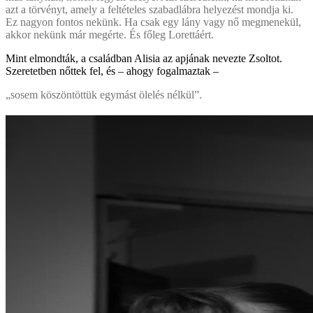
azt a törvényt, amely a feltételes szabadlábra helyezést mondja ki.
Ez nagyon fontos nekünk. Ha csak egy lány vagy nő megmenekül,
akkor nekünk már megérte. És főleg Lorettáért.
Mint elmondták, a családban Alisia az apjának nevezte Zsoltot.
Szeretetben nőttek fel, és – ahogy fogalmaztak –
„sosem köszöntöttük egymást ölelés nélkül”.