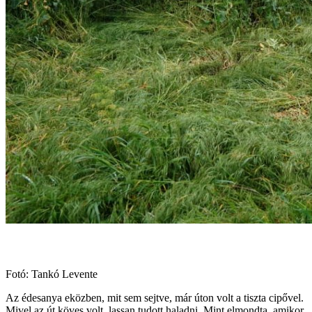
Fotó: Tankó Levente
Az édesanya eközben, mit sem sejtve, már úton volt a tiszta cipővel.
Mivel az út köves volt, lassan tudott haladni. Mint elmondta, amikor