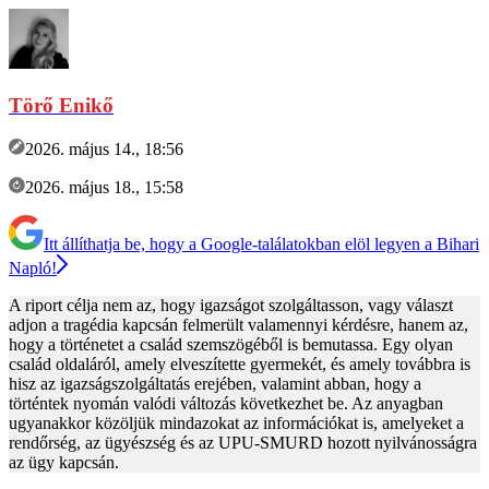
Törő Enikő
2026. május 14., 18:56
2026. május 18., 15:58
Itt állíthatja be, hogy a Google-találatokban elöl legyen a Bihari
Napló!
A riport célja nem az, hogy igazságot szolgáltasson, vagy választ
adjon a tragédia kapcsán felmerült valamennyi kérdésre, hanem az,
hogy a történetet a család szemszögéből is bemutassa. Egy olyan
család oldaláról, amely elveszítette gyermekét, és amely továbbra is
hisz az igazságszolgáltatás erejében, valamint abban, hogy a
történtek nyomán valódi változás következhet be. Az anyagban
ugyanakkor közöljük mindazokat az információkat is, amelyeket a
rendőrség, az ügyészség és az UPU-SMURD hozott nyilvánosságra
az ügy kapcsán.