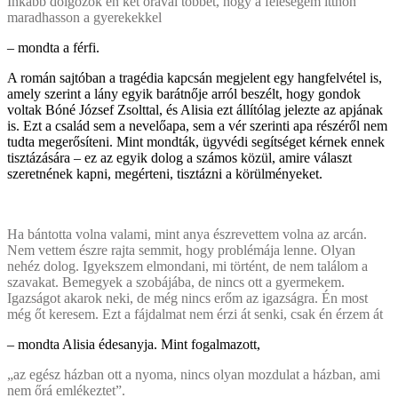
Inkább dolgozok én két órával többet, hogy a feleségem itthon
maradhasson a gyerekekkel
– mondta a férfi.
A román sajtóban a tragédia kapcsán megjelent egy hangfelvétel is,
amely szerint a lány egyik barátnője arról beszélt, hogy gondok
voltak Bóné József Zsolttal, és Alisia ezt állítólag jelezte az apjának
is. Ezt a család sem a nevelőapa, sem a vér szerinti apa részéről nem
tudta megerősíteni. Mint mondták, ügyvédi segítséget kérnek ennek
tisztázására – ez az egyik dolog a számos közül, amire választ
szeretnének kapni, megérteni, tisztázni a körülményeket.
Ha bántotta volna valami, mint anya észrevettem volna az arcán.
Nem vettem észre rajta semmit, hogy problémája lenne. Olyan
nehéz dolog. Igyekszem elmondani, mi történt, de nem találom a
szavakat. Bemegyek a szobájába, de nincs ott a gyermekem.
Igazságot akarok neki, de még nincs erőm az igazságra. Én most
még őt keresem. Ezt a fájdalmat nem érzi át senki, csak én érzem át
– mondta Alisia édesanyja. Mint fogalmazott,
„az egész házban ott a nyoma, nincs olyan mozdulat a házban, ami
nem őrá emlékeztet”.