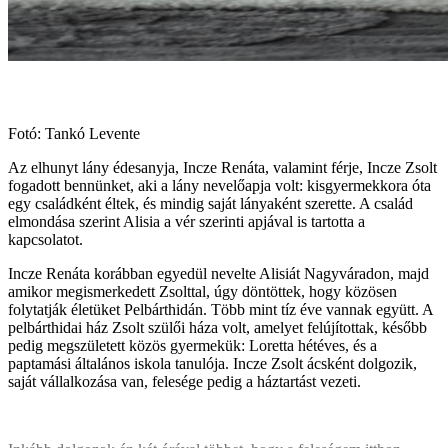
Fotó: Tankó Levente
Az elhunyt lány édesanyja, Incze Renáta, valamint férje, Incze Zsolt
fogadott bennünket, aki a lány nevelőapja volt: kisgyermekkora óta
egy családként éltek, és mindig saját lányaként szerette. A család
elmondása szerint Alisia a vér szerinti apjával is tartotta a
kapcsolatot.
Incze Renáta korábban egyedül nevelte Alisiát Nagyváradon, majd
amikor megismerkedett Zsolttal, úgy döntöttek, hogy közösen
folytatják életüket Pelbárthidán. Több mint tíz éve vannak együtt. A
pelbárthidai ház Zsolt szülői háza volt, amelyet felújítottak, később
pedig megszületett közös gyermekük: Loretta hétéves, és a
paptamási általános iskola tanulója. Incze Zsolt ácsként dolgozik,
saját vállalkozása van, felesége pedig a háztartást vezeti.