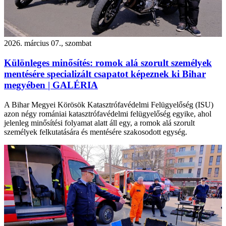
2026. március 07., szombat
Különleges minősítés: romok alá szorult személyek
mentésére specializált csapatot képeznek ki Bihar
megyében | GALÉRIA
A Bihar Megyei Körösök Katasztrófavédelmi Felügyelőség (ISU)
azon négy romániai katasztrófavédelmi felügyelőség egyike, ahol
jelenleg minősítési folyamat alatt áll egy, a romok alá szorult
személyek felkutatására és mentésére szakosodott egység.