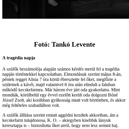
Fotó: Tankó Levente
A tragédia napja
A szülők beszámolója alapján számos kérdés merül fel a tragédia
napján történtekkel kapcsolatban. Elmondásuk szerint május 8-án,
péntek reggel Alisia 7 óra körül ébresztette fel őket, megfőzte a
szüleinek a kávét, majd valamivel 8 óra után elindult a faluban
működő kecskefarmra. Már három éve járt oda gyakorlatra. Mint
mondták, körülbelül egy évvel ezelőtt került oda dolgozni Bóné
József Zsolt, aki korábban gyilkosság miatt volt börtönben, és akkor
még feltételes szabadlábon volt.
A szülők állítása szerint emiatt aggódni kezdtek akkoriban, ám a
kecskefarm tulajdonosa, K. O. – akiegyben kisebbik lányuk
keresztapja is – biztosította őket arról, hogy nem lesz semmi baj.