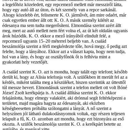
a legelőhöz közeledett, egy repcemező mellett már messziről látta,
hogy egy autó áll az úton, és két személy van a repce sarkánál.
Ahogy közelebb ért, felismerte K. O. járművét, ám mire odaért, már
csak egyetlen ember állt ott: K. O. A másik személy kilétét az
édesanya ma sem tudta megerősíteni. Elmondása szerint azért állt
meg, mert az autó mellett nem fért volna el, az út két oldalán ugyanis
árok húzódik. K. O. ekkor a mező irányából elindult felé, a
repcemező ugyanis 15–20 méterrel beljebb van. A család
beszámolója szerint a férfi megkérdezte tőle, hová megy, ő pedig azt
felelte, hogy a lányához. Ekkor azt a választ kapta, hogy nem tudja,
hol van a lány, és hogy az osztályfőnök őt is felhívta mint a
gyakorlati hely vezetőjét.
A család szerint K. O. azt is mondta, hogy talált egy telefont; később
derült ki, hogy az Alisia telefonja volt. A szülőkben itt merült fel az a
kérdés, miként találta meg a készüléket, hiszen szerintük az úttesttől
túl messze hevert. Elmondásuk szerint a telefon mellett ott volt Bóné
József Zsolt kerékpárja is. A család állítása szerint K. O. ekkor
felajánlotta, hogy elmegy valakiért, aki drónnal segít feltérképezni a
területet, majd magára hagyta az édesanyát, aki eközben
kétségbeesetten próbálta szólongatni a lányát. A nő szerint a
helyszínen jól látható dulakodásnyomok voltak, egy részen teljesen
lelapult a fű, K. O. azonban azt mondta, hogy ezt bizonyára az eső
okozta. A szülők beszámolója szerint K. O. a kerékpárt betette az
autójába, és magával vitte.