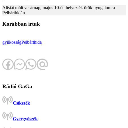
Alisiát múlt vasárnap, május 10-én helyezték örök nyugalomra
Pelbárthidán.
Korábban írtuk
gyilkosság
Pelbárthida
Rádió GaGa
Csíkszék
Gyergyószék