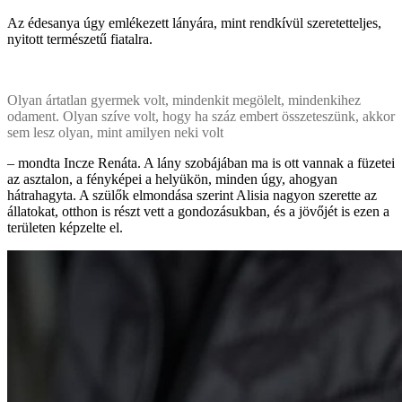
Az édesanya úgy emlékezett lányára, mint rendkívül szeretetteljes,
nyitott természetű fiatalra.
Olyan ártatlan gyermek volt, mindenkit megölelt, mindenkihez
odament. Olyan szíve volt, hogy ha száz embert összeteszünk, akkor
sem lesz olyan, mint amilyen neki volt
– mondta Incze Renáta. A lány szobájában ma is ott vannak a füzetei
az asztalon, a fényképei a helyükön, minden úgy, ahogyan
hátrahagyta. A szülők elmondása szerint Alisia nagyon szerette az
állatokat, otthon is részt vett a gondozásukban, és a jövőjét is ezen a
területen képzelte el.