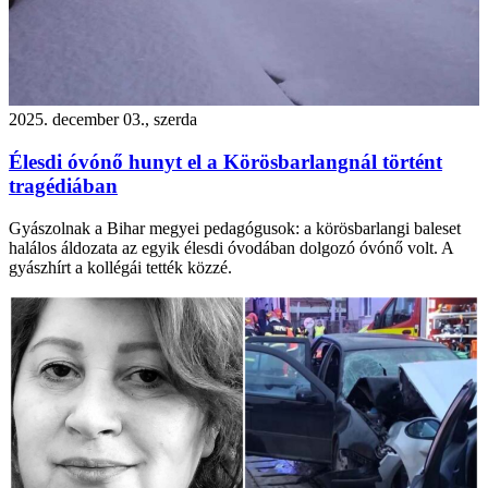
2025. december 03., szerda
Élesdi óvónő hunyt el a Körösbarlangnál történt
tragédiában
Gyászolnak a Bihar megyei pedagógusok: a körösbarlangi baleset
halálos áldozata az egyik élesdi óvodában dolgozó óvónő volt. A
gyászhírt a kollégái tették közzé.