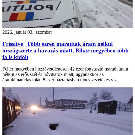
2026. január 03., szombat
Frissítve│Több ezren maradtak áram nélkül
országszerte a havazás miatt, Bihar megyében több
fa is kidőlt
Fehér megyében hozzávetőlegesen 42 ezer fogyasztó maradt áram
nélkül az erős szél és hóviharok miatt, ugyanakkor az
áramkimaradás miatt 8 ezer háztartásban nincs vezetékes víz.