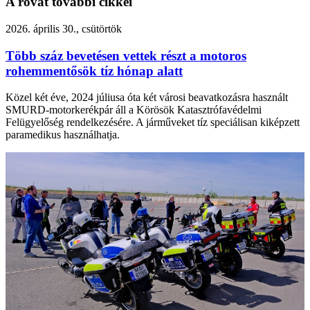
A rovat további cikkei
2026. április 30., csütörtök
Több száz bevetésen vettek részt a motoros
rohemmentősök tíz hónap alatt
Közel két éve, 2024 júliusa óta két városi beavatkozásra használt
SMURD-motorkerékpár áll a Körösök Katasztrófavédelmi
Felügyelőség rendelkezésére. A járműveket tíz speciálisan kiképzett
paramedikus használhatja.