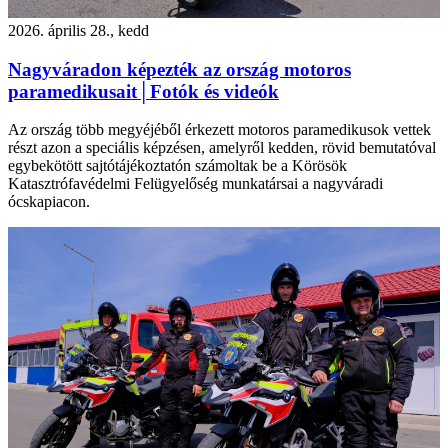
2026. április 28., kedd
Nagyváradon képezték az ország motoros
paramedikusait│Fotók és videók
Az ország több megyéjéből érkezett motoros paramedikusok vettek
részt azon a speciális képzésen, amelyről kedden, rövid bemutatóval
egybekötött sajtótájékoztatón számoltak be a Körösök
Katasztrófavédelmi Felügyelőség munkatársai a nagyváradi
ócskapiacon.