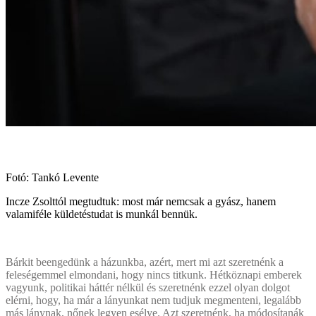
Fotó: Tankó Levente
Incze Zsolttól megtudtuk: most már nemcsak a gyász, hanem
valamiféle küldetéstudat is munkál bennük.
Bárkit beengedünk a házunkba, azért, mert mi azt szeretnénk a
feleségemmel elmondani, hogy nincs titkunk. Hétköznapi emberek
vagyunk, politikai háttér nélkül és szeretnénk ezzel olyan dolgot
elérni, hogy, ha már a lányunkat nem tudjuk megmenteni, legalább
más lánynak, nőnek legyen esélye. Azt szeretnénk, ha módosítanák