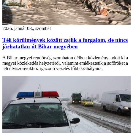
2026. január 03., szombat
Téli körülmények között zajlik a forgalom, de nincs
járhatatlan út Bihar megyében
A Bihar megyei rendőrség szombaton délben közleményt adott ki a
megyei közlekedés helyzetéről, valamint emlékeztetik a sofőröket a
téli útviszonyokhoz igazodó vezetés főbb szabályaira.