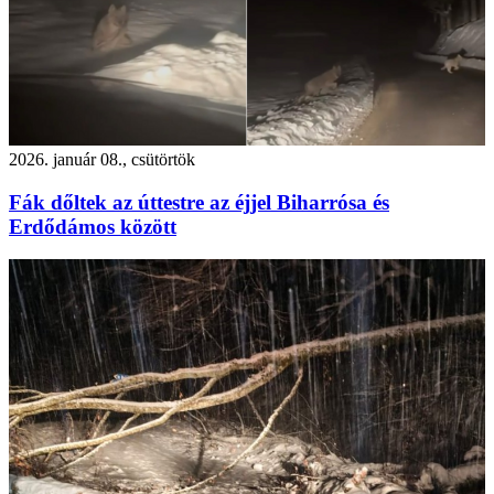
2026. január 08., csütörtök
Fák dőltek az úttestre az éjjel Biharrósa és
Erdődámos között