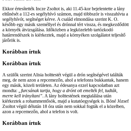
Ekkor értesítették Incze Zsoltot is, aki 11.45-kor bejelentette a lány
eltűnését a 112-es segélyhívó számon, majd többször is visszahívta a
segélyhívót, segítséget kérve. A család elmondása szerint K. O.
később egy másik személlyel és drónnal tért vissza, és megkezdődött
a környék átvizsgálása. Időközben a legközelebb tartózkodó
határrendészek is kiérkeztek, majd a környéken szolgálatot teljesítő
járőrök is.
Korábban írtuk
Korábban írtuk
A szülők szerint Alisia holttestét végül a drón segítségével találták
meg, de nem azon a repcemezőn, ahol a telefonra bukkantak, hanem
egy másik, közeli területen. Az édesanya ezzel kapcsolatban azt
mondta:
„furcsának tartja, hogy a drónt ott emelték fel, tudták,
merre kell irányítani”
. A lány holttestének megtalálása után
kiérkeztek a rohammentősök, majd a kutatóegységek is. Bóné József
Zsoltot végül délután 18 óra után nem sokkal fogták el a közelben,
azon a repcemezőn, ahol a telefon is volt.
Korábban írtuk