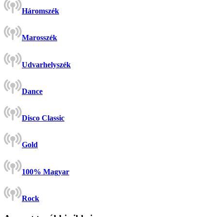
Háromszék
Marosszék
Udvarhelyszék
Dance
Disco Classic
Gold
100% Magyar
Rock