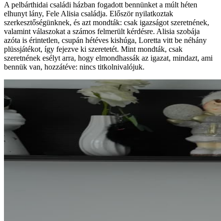
A pelbárthidai családi házban fogadott bennünket a múlt héten
elhunyt lány, Fele Alisia családja. Először nyilatkoztak
szerkesztőségünknek, és azt mondták: csak igazságot szeretnének,
valamint válaszokat a számos felmerült kérdésre. Alisia szobája
azóta is érintetlen, csupán hétéves kishúga, Loretta vitt be néhány
plüssjátékot, így fejezve ki szeretetét. Mint mondták, csak
szeretnének esélyt arra, hogy elmondhassák az igazat, mindazt, ami
bennük van, hozzátéve: nincs titkolnivalójuk.