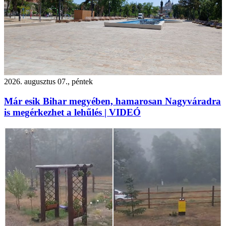
2026. augusztus 07., péntek
Már esik Bihar megyében, hamarosan Nagyváradra
is megérkezhet a lehűlés | VIDEÓ