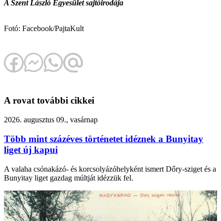
A Szent László Egyesület sajtóirodája
Fotó: Facebook/PajtaKult
A rovat további cikkei
2026. augusztus 09., vasárnap
Több mint százéves történetet idéznek a Bunyitay
liget új kapui
A valaha csónakázó- és korcsolyázóhelyként ismert Dőry-sziget és a
Bunyitay liget gazdag múltját idézzük fel.