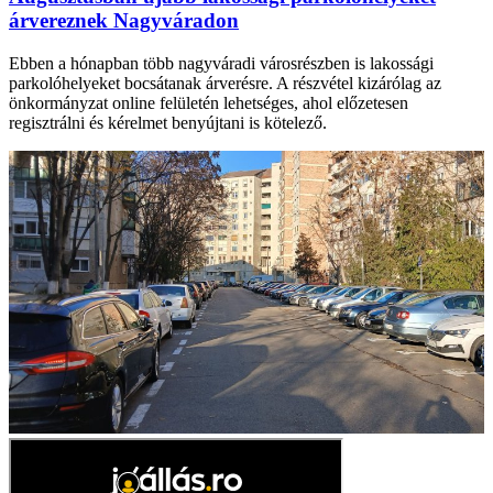
árvereznek Nagyváradon
Ebben a hónapban több nagyváradi városrészben is lakossági
parkolóhelyeket bocsátanak árverésre. A részvétel kizárólag az
önkormányzat online felületén lehetséges, ahol előzetesen
regisztrálni és kérelmet benyújtani is kötelező.