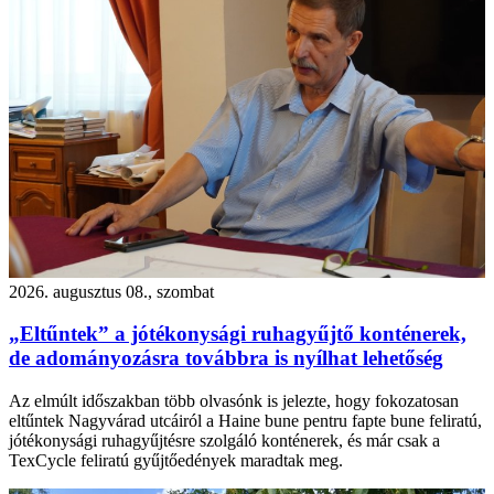
2026. augusztus 08., szombat
„Eltűntek” a jótékonysági ruhagyűjtő konténerek,
de adományozásra továbbra is nyílhat lehetőség
Az elmúlt időszakban több olvasónk is jelezte, hogy fokozatosan
eltűntek Nagyvárad utcáiról a Haine bune pentru fapte bune feliratú,
jótékonysági ruhagyűjtésre szolgáló konténerek, és már csak a
TexCycle feliratú gyűjtőedények maradtak meg.