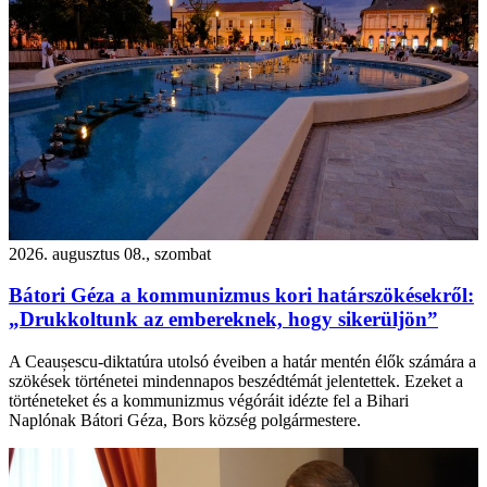
2026. augusztus 08., szombat
Bátori Géza a kommunizmus kori határszökésekről:
„Drukkoltunk az embereknek, hogy sikerüljön”
A Ceaușescu-diktatúra utolsó éveiben a határ mentén élők számára a
szökések történetei mindennapos beszédtémát jelentettek. Ezeket a
történeteket és a kommunizmus végóráit idézte fel a Bihari
Naplónak Bátori Géza, Bors község polgármestere.