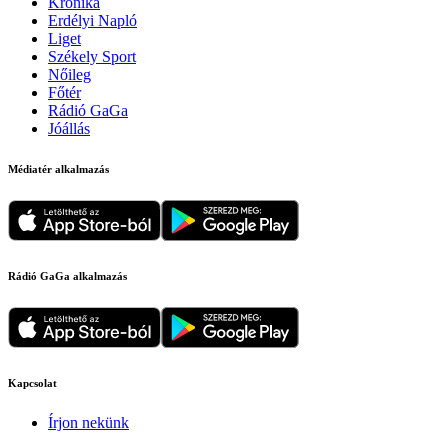
Krónika
Erdélyi Napló
Liget
Székely Sport
Nőileg
Főtér
Rádió GaGa
Jóállás
Médiatér alkalmazás
Rádió GaGa alkalmazás
Kapcsolat
Írjon nekünk