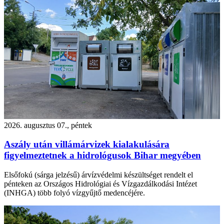
2026. augusztus 07., péntek
Aszály után villámárvizek kialakulására
figyelmeztetnek a hidrológusok Bihar megyében
Elsőfokú (sárga jelzésű) árvízvédelmi készültséget rendelt el
pénteken az Országos Hidrológiai és Vízgazdálkodási Intézet
(INHGA) több folyó vízgyűjtő medencéjére.