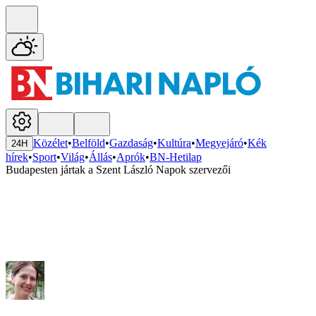
Közélet
•
Belföld
•
Gazdaság
•
Kultúra
•
Megyejáró
•
Kék
24H
hírek
•
Sport
•
Világ
•
Állás
•
Aprók
•
BN-Hetilap
Budapesten jártak a Szent László Napok szervezői