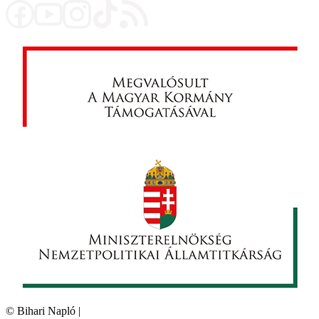
©
Bihari Napló
|