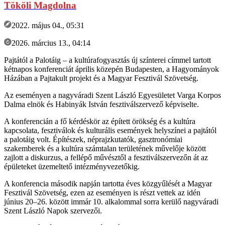
Tököli Magdolna
2022. május 04., 05:31
2026. március 13., 04:14
Pajtától a Palotáig – a kultúrafogyasztás új színterei címmel tartott
kétnapos konferenciát április közepén Budapesten, a Hagyományok
Házában a Pajtakult projekt és a Magyar Fesztivál Szövetség.
Az eseményen a nagyváradi Szent László Egyesületet Varga Korpos
Dalma elnök és Habinyák István fesztiválszervező képviselte.
A konferencián a fő kérdéskör az épített örökség és a kultúra
kapcsolata, fesztiválok és kulturális események helyszínei a pajtától
a palotáig volt. Építészek, néprajzkutatók, gasztronómiai
szakemberek és a kultúra számtalan területének művelője között
zajlott a diskurzus, a fellépő művésztől a fesztiválszervezőn át az
épületeket üzemeltető intézményvezetőkig.
A konferencia második napján tartotta éves közgyűlését a Magyar
Fesztivál Szövetség, ezen az eseményen is részt vettek az idén
június 20–26. között immár 10. alkalommal sorra kerülő nagyváradi
Szent László Napok szervezői.