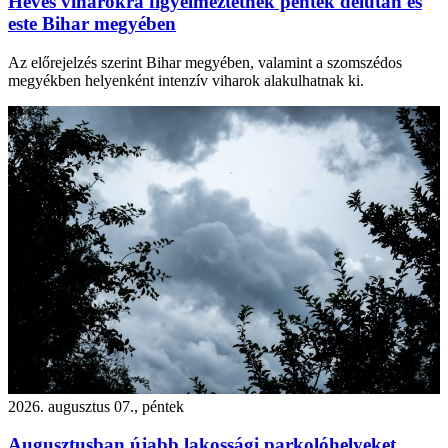
Heves viharokra figyelmeztetnek péntek délután és
este Bihar megyében
Az előrejelzés szerint Bihar megyében, valamint a szomszédos
megyékben helyenként intenzív viharok alakulhatnak ki.
2026. augusztus 07., péntek
Augusztusban újabb lakossági parkolóhelyeket