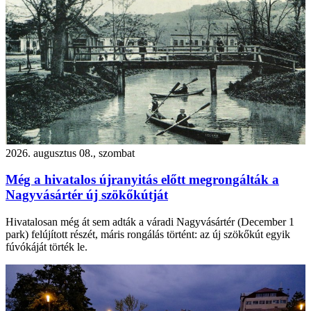
2026. augusztus 08., szombat
Még a hivatalos újranyitás előtt megrongálták a
Nagyvásártér új szökőkútját
Hivatalosan még át sem adták a váradi Nagyvásártér (December 1
park) felújított részét, máris rongálás történt: az új szökőkút egyik
fúvókáját törték le.