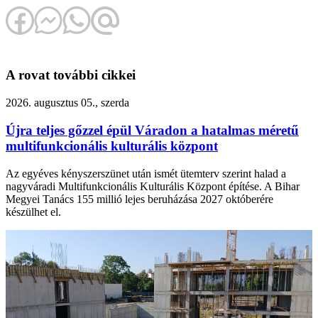
A rovat további cikkei
2026. augusztus 05., szerda
Újra teljes gőzzel épül Váradon a hatalmas méretű
multifunkcionális kulturális központ
Az egyéves kényszerszünet után ismét ütemterv szerint halad a
nagyváradi Multifunkcionális Kulturális Központ építése. A Bihar
Megyei Tanács 155 millió lejes beruházása 2027 októberére
készülhet el.