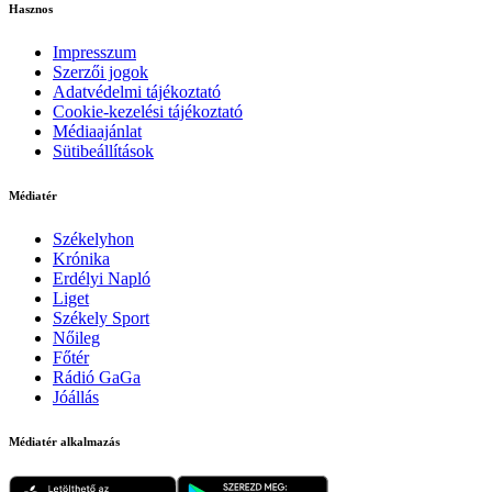
Hasznos
Impresszum
Szerzői jogok
Adatvédelmi tájékoztató
Cookie-kezelési tájékoztató
Médiaajánlat
Sütibeállítások
Médiatér
Székelyhon
Krónika
Erdélyi Napló
Liget
Székely Sport
Nőileg
Főtér
Rádió GaGa
Jóállás
Médiatér alkalmazás