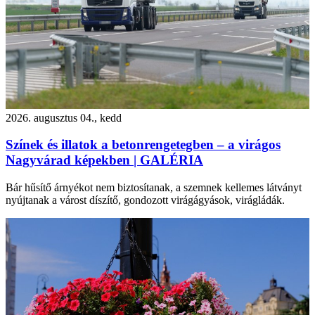
2026. augusztus 04., kedd
Színek és illatok a betonrengetegben – a virágos
Nagyvárad képekben | GALÉRIA
Bár hűsítő árnyékot nem biztosítanak, a szemnek kellemes látványt
nyújtanak a várost díszítő, gondozott virágágyások, virágládák.