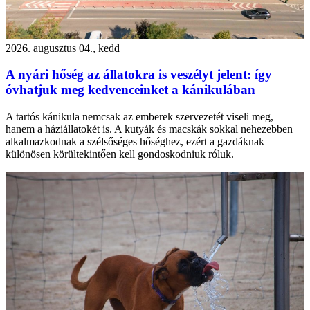
2026. augusztus 04., kedd
A nyári hőség az állatokra is veszélyt jelent: így
óvhatjuk meg kedvenceinket a kánikulában
A tartós kánikula nemcsak az emberek szervezetét viseli meg,
hanem a háziállatokét is. A kutyák és macskák sokkal nehezebben
alkalmazkodnak a szélsőséges hőséghez, ezért a gazdáknak
különösen körültekintően kell gondoskodniuk róluk.