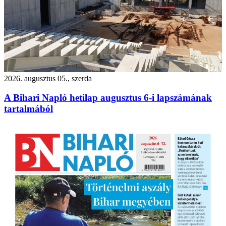
2026. augusztus 05., szerda
A Bihari Napló hetilap augusztus 6-i lapszámának
tartalmából