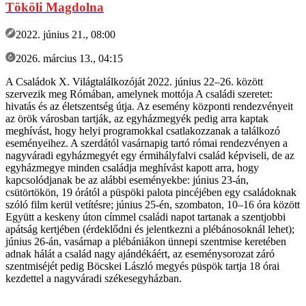
Tököli Magdolna
2022. június 21., 08:00
2026. március 13., 04:15
A Családok X. Világtalálkozóját 2022. június 22–26. között
szervezik meg Rómában, amelynek mottója A családi szeretet:
hivatás és az életszentség útja. Az esemény központi rendezvényeit
az örök városban tartják, az egyházmegyék pedig arra kaptak
meghívást, hogy helyi programokkal csatlakozzanak a találkozó
eseményeihez. A szerdától vasárnapig tartó római rendezvényen a
nagyváradi egyházmegyét egy érmihályfalvi család képviseli, de az
egyházmegye minden családja meghívást kapott arra, hogy
kapcsolódjanak be az alábbi eseményekbe: június 23-án,
csütörtökön, 19 órától a püspöki palota pincéjében egy családoknak
szóló film kerül vetítésre; június 25-én, szombaton, 10–16 óra között
Együtt a keskeny úton címmel családi napot tartanak a szentjobbi
apátság kertjében (érdeklődni és jelentkezni a plébánosoknál lehet);
június 26-án, vasárnap a plébániákon ünnepi szentmise keretében
adnak hálát a család nagy ajándékáért, az eseménysorozat záró
szentmiséjét pedig Böcskei László megyés püspök tartja 18 órai
kezdettel a nagyváradi székesegyházban.