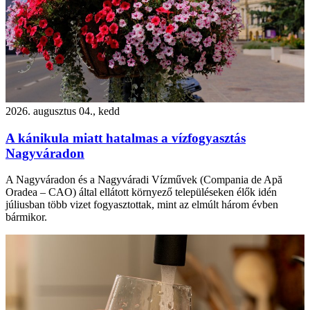
2026. augusztus 04., kedd
A kánikula miatt hatalmas a vízfogyasztás
Nagyváradon
A Nagyváradon és a Nagyváradi Vízművek (Compania de Apă
Oradea – CAO) által ellátott környező településeken élők idén
júliusban több vizet fogyasztottak, mint az elmúlt három évben
bármikor.