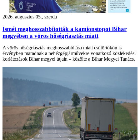
2026. augusztus 05., szerda
Ismét meghosszabbították a kamionstopot Bihar
megyében a vörös hőségriasztás miatt
A vörös hőségriasztás meghosszabbítása miatt csütörtökön is
érvényben maradnak a nehézgépjárművekre vonatkozó közlekedési
korlátozások Bihar megyei útjain – közölte a Bihar Megyei Tanács.