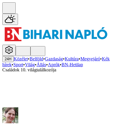
Közélet
•
Belföld
•
Gazdaság
•
Kultúra
•
Megyejáró
•
Kék
24H
hírek
•
Sport
•
Világ
•
Állás
•
Aprók
•
BN-Hetilap
Családok 10. világtalálkozója