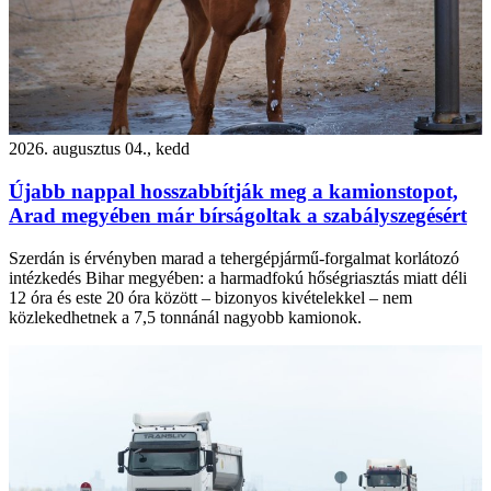
2026. augusztus 04., kedd
Újabb nappal hosszabbítják meg a kamionstopot,
Arad megyében már bírságoltak a szabályszegésért
Szerdán is érvényben marad a tehergépjármű-forgalmat korlátozó
intézkedés Bihar megyében: a harmadfokú hőségriasztás miatt déli
12 óra és este 20 óra között – bizonyos kivételekkel – nem
közlekedhetnek a 7,5 tonnánál nagyobb kamionok.