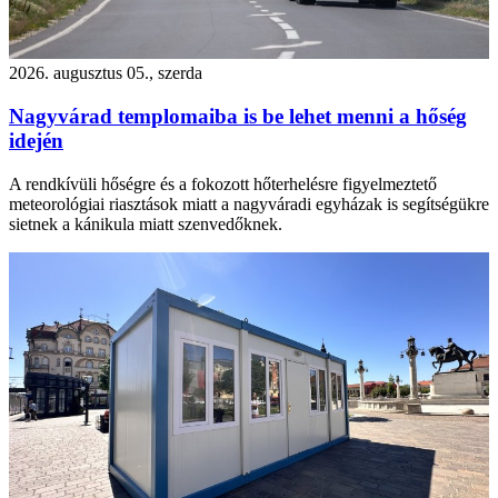
2026. augusztus 05., szerda
Nagyvárad templomaiba is be lehet menni a hőség
idején
A rendkívüli hőségre és a fokozott hőterhelésre figyelmeztető
meteorológiai riasztások miatt a nagyváradi egyházak is segítségükre
sietnek a kánikula miatt szenvedőknek.