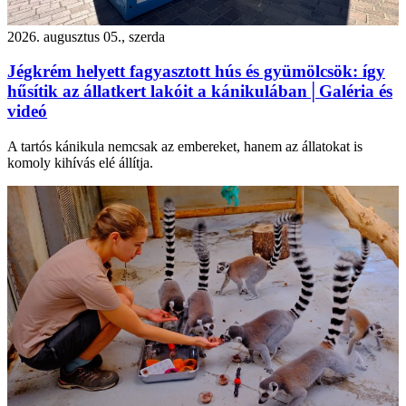
2026. augusztus 05., szerda
Jégkrém helyett fagyasztott hús és gyümölcsök: így
hűsítik az állatkert lakóit a kánikulában│Galéria és
videó
A tartós kánikula nemcsak az embereket, hanem az állatokat is
komoly kihívás elé állítja.